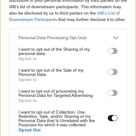
disclosure of your personal information by third parties on the
IAB’s list of downstream participants. This information may
Απαντήστε
0
0
also be disclosed by us to third parties on the
IAB’s List of
Downstream Participants
that may further disclose it to other
third parties.
Please note that this website/app uses one or more Google
Personal Data Processing Opt Outs
services and may gather and store information including but
not limited to your visit or usage behaviour. You may click to
I want to opt-out of the Sharing of my
personal data.
grant or deny consent to Google and its third-party tags to
Opted In
use your data for below specified purposes in below Google
consent section.
I want to opt-out of the Sale of my
Personal Data.
Opted In
I want to opt-out of processing my
Personal Data for Targeted Advertising.
Opted In
I want to opt-out of Collection, Use,
Retention, Sale, and/or Sharing of my
Personal Data that Is Unrelated with the
Purposes for which it was collected.
SUPERCAT
16·07·2025 08:20
Opted Out