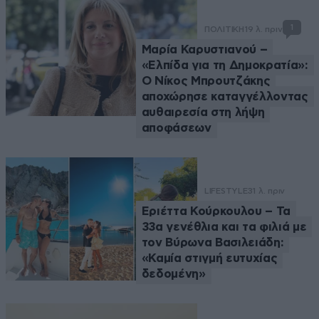
1
ΠΟΛΙΤΙΚΗ
19 λ. πριν
Μαρία Καρυστιανού –
«Ελπίδα για τη Δημοκρατία»:
Ο Νίκος Μπρουτζάκης
αποχώρησε καταγγέλλοντας
αυθαιρεσία στη λήψη
αποφάσεων
LIFESTYLE
31 λ. πριν
Εριέττα Κούρκουλου – Τα
33α γενέθλια και τα φιλιά με
τον Βύρωνα Βασιλειάδη:
«Καμία στιγμή ευτυχίας
δεδομένη»