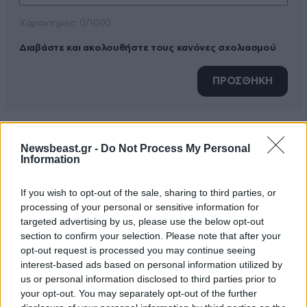
Xαρακτήρες: 0/1000
Διαβάστε και ακολουθήστε τους κανόνες σχολιασμού
ΠΡΟΣΘΗΚΗ
Newsbeast.gr -
Do Not Process My Personal
Dr. Schnackels
16·07·2025 09:49
Information
Και ποιος σας είπε ότι θέλουνε πάταξη της
If you wish to opt-out of the sale, sharing to third parties, or
φοροδιαφυγής και αύξηση των εισπράξεων. Θέλουν
processing of your personal or sensitive information for
ρεμούλα και συμμετοχή. Χαλαρές υπηρεσίες να
targeted advertising by us, please use the below opt-out
κλέβουν το ΦΠΑ και μετά να γκρινιάζουν για την
section to confirm your selection. Please note that after your
κυβέρνηση που δεν κάνει τίποτα ! Σας πήρε ο πόνος
opt-out request is processed you may continue seeing
για τον Οπεκεπε. Αν ρωτήσεις 100 τι θέλουν θα σου
interest-based ads based on personal information utilized by
us or personal information disclosed to third parties prior to
πουν οι 90 να συμμετείχαν και αυτοί και επειδή δεν
your opt-out. You may separately opt-out of the further
συμμετείχαν γκρινιάζουν τώρα.