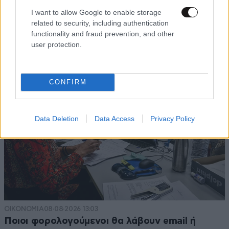
I want to allow Google to enable storage
related to security, including authentication
functionality and fraud prevention, and other
TRENDING
user protection.
CONFIRM
Data Deletion
Data Access
Privacy Policy
ΟΙΚΟΝΟΜΙΑ
08·08·2026 13:03
Ποιοι φορολογούμενοι θα λάβουν email ή