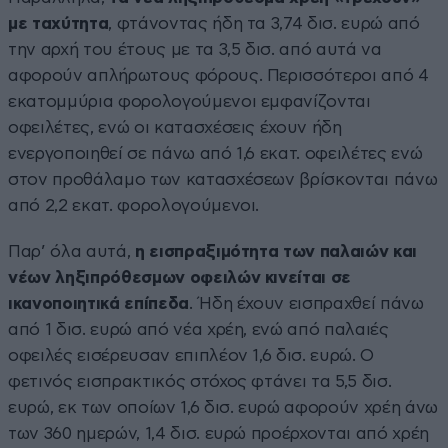
με ταχύτητα
, φτάνοντας ήδη τα 3,74 δισ. ευρώ από
την αρχή του έτους με τα 3,5 δισ. από αυτά να
αφορούν απλήρωτους φόρους. Περισσότεροι από 4
εκατομμύρια φορολογούμενοι εμφανίζονται
οφειλέτες, ενώ οι κατασχέσεις έχουν ήδη
ενεργοποιηθεί σε πάνω από 1,6 εκατ. οφειλέτες ενώ
στον προθάλαμο των κατασχέσεων βρίσκονται πάνω
από 2,2 εκατ. φορολογούμενοι.
Παρ’ όλα αυτά,
η εισπραξιμότητα των παλαιών και
νέων ληξιπρόθεσμων οφειλών κινείται σε
ικανοποιητικά επίπεδα
. Ήδη έχουν εισπραχθεί πάνω
από 1 δισ. ευρώ από νέα χρέη, ενώ από παλαιές
οφειλές εισέρευσαν επιπλέον 1,6 δισ. ευρώ. Ο
φετινός εισπρακτικός στόχος φτάνει τα 5,5 δισ.
ευρώ, εκ των οποίων 1,6 δισ. ευρώ αφορούν χρέη άνω
των 360 ημερών, 1,4 δισ. ευρώ προέρχονται από χρέη