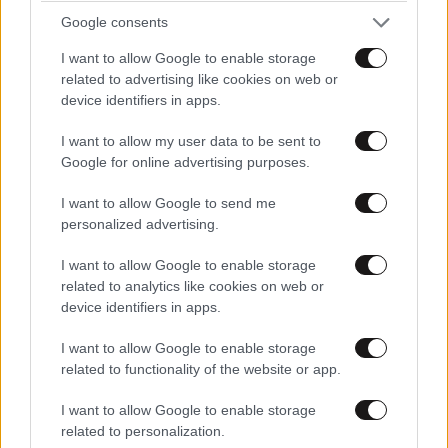
ΑΧΑΧΑΧΑ ρε σε ποιους τα πουλατε αυτα ???? τα λετε
Google consents
μπας και τσιμπισει κανενας !!!!!!!
I want to allow Google to enable storage
related to advertising like cookies on web or
Απαντήστε
1
1
device identifiers in apps.
Ο κουτοπόνηρος
16·07·2025 09:57
I want to allow my user data to be sent to
Google for online advertising purposes.
πάντα περνιέται για έξυπνος.
I want to allow Google to send me
personalized advertising.
Απαντήστε
0
0
I want to allow Google to enable storage
related to analytics like cookies on web or
device identifiers in apps.
Σέκτα Πινόκιο
16·07·2025 09:47
I want to allow Google to enable storage
αν δεν σας αρέσει η πραγματικότητα τότε τόσο
related to functionality of the website or app.
χειρότερο για την πραγματικότητα !
I want to allow Google to enable storage
Απαντήστε
0
0
related to personalization.