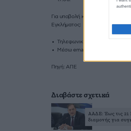
authenti
Για υποβολή καταγγελίας, απευθ
Εγκλήματος:
Τηλεφωνικά: στο 11188 (μηδεν
Μέσω email: στο
cyberalert@c
Πηγή: ΑΠΕ
Διαβάστε σχετικά
ΑΑΔΕ: Έως τις 21
διαμονής για συγ