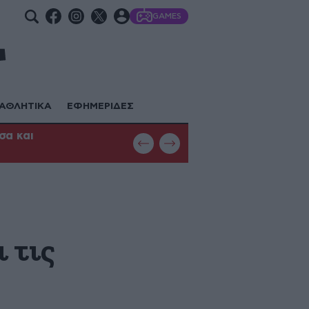
GAMES
ΑΘΛΗΤΙΚΑ
ΕΦΗΜΕΡΙΔΕΣ
σα και
Φωτιά στη Θεσσαλονίκη: Μεγάλη κ
με εναέρια μέσα
 τις