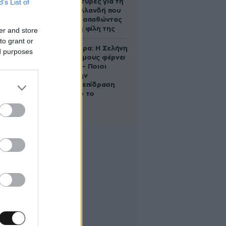
B’s List of
Τι λένε μάρτυρες για τη
42χρονη Ολλανδή που
πνίγηκε προσπαθώντας
να σώσει τη φίλη της
er and store
to grant or
Ζώδια σήμερα: Η Σελήνη
ed purposes
στους Διδύμους φέρνει
ανατροπές – Ποιοι
δέχονται την
ευεργετική επίδραση
του Δία από το
απόγευμα;