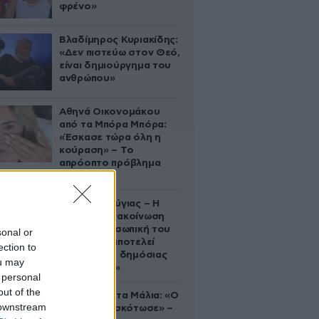
φρένο»
Βλαδίμηρος Κυριακίδης:
«Δεν πιστεύω στον Θεό,
είναι δημιούργημα του
ανθρώπου»
Αθηνά Οικονομάκου
από τα Μπόρα Μπόρα:
«Έσκασε τώρα όλη η
κούραση» – Το
απρόοπτο πρόβλημα
υγείας
Χρίστος Κούγιας – Η
αυστηρή ανακοίνωση
για την προσωπική του
sonal or
ζωή: «Δεν αποτελεί
ection to
αντικείμενο δημόσιας
ou may
συζήτησης»
 personal
out of the
Τραγωδία στα Μάλια: «Ο
 downstream
πανικός τη σκότωσε» –