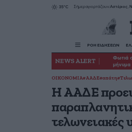
Αστέριος, Ν
Σήμερα
γιορτάζουν:
ΡΟΗ ΕΙΔΗΣΕΩΝ
ΕΛ
Φωτιά σ
NEWS ALERT
μήνυμα 
ΟΙΚΟΝΟΜΙΑ
#ΑΑΔΕ
#απάτη
#Τελω
Η ΑΑΔΕ προει
παραπλανητικ
τελωνειακές 