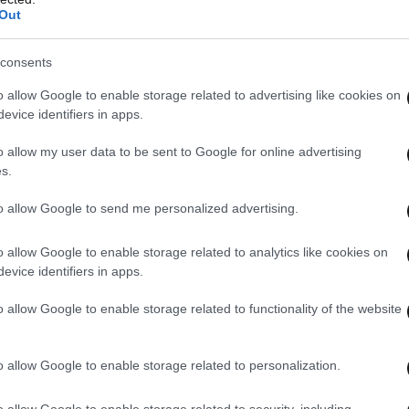
Out
consents
o allow Google to enable storage related to advertising like cookies on
evice identifiers in apps.
o allow my user data to be sent to Google for online advertising
s.
to allow Google to send me personalized advertising.
αι διευκρινίσεις μπορείτε να:
o allow Google to enable storage related to analytics like cookies on
evice identifiers in apps.
οσελίδα της ΑΑΔΕ (aade.gr), στη διαδρομή
 Ασφάλεια Ψηφιακών Δεδομένων > Ασφάλεια
o allow Google to enable storage related to functionality of the website
αλλαγών
ο Εξυπηρέτησης Φορολογουμένων (ΚΕΦ) της
o allow Google to enable storage related to personalization.
162 1000, τις εργάσιμες ημέρες και ώρες 7:30 –
o allow Google to enable storage related to security, including