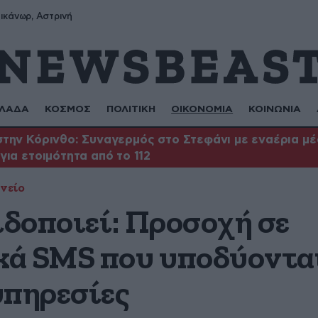
ικάνωρ, Αστρινή
ΛΑΔΑ
ΚΟΣΜΟΣ
ΠΟΛΙΤΙΚΗ
ΟΙΚΟΝΟΜΙΑ
ΚΟΙΝΩΝΙΑ
την Κόρινθο: Συναγερμός στο Στεφάνι με εναέρια μέ
για ετοιμότητα από το 112
νείο
δοποιεί: Προσοχή σε
ά SMS που υποδύονται
υπηρεσίες