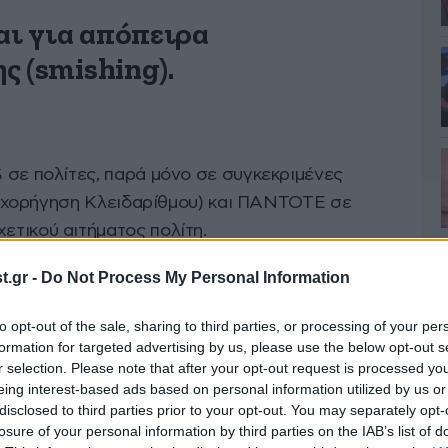
ι για απόπειρα
ς (smishing).
ε πολίτες, παρά μόνο σε συγκεκριμένες
. χορήγηση Κλειδαρίθμου) και ΠΑΝΤΟΤΕ σε
ικού αιτήματος πολίτη.
(url link) σε κανενός είδους αλληλογραφία της
.gr -
Do Not Process My Personal Information
to opt-out of the sale, sharing to third parties, or processing of your per
ν λάβετε στο κινητό σας τηλέφωνο οποιοδήποτε
formation for targeted advertising by us, please use the below opt-out s
r selection. Please note that after your opt-out request is processed y
σείς υποβάλει προηγουμένως σχετικό αίτημα
eing interest-based ads based on personal information utilized by us or
ήσετε τον οποιοδήποτε σύνδεσμο (url link) και
disclosed to third parties prior to your opt-out. You may separately opt-
περίπτωση ΜΗΝ δίνετε προσωπικά στοιχεία ή
losure of your personal information by third parties on the IAB’s list of