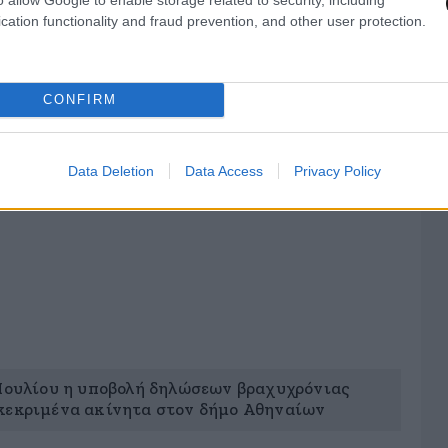
cation functionality and fraud prevention, and other user protection.
υνθείτε στη Διεύθυνση Δίωξης Ηλεκτρονικού
CONFIRM
ική χρέωση)
ybercrimeunit.gov.gr
Data Deletion
Data Access
Privacy Policy
 Ιουλίου η υποβολή δηλώσεων βραχυχρόνιας
κεκριμένα ακίνητα στον δήμο Αθηναίων