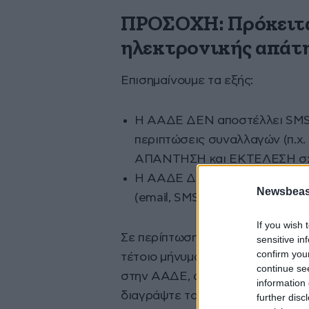
ΠΡΟΣΟΧΗ: Πρόκειτα
ηλεκτρονικής απάτη
Επισημαίνουμε τα εξής:
Η ΑΑΔΕ ΔΕΝ αποστέλλει SMS σ
περιπτώσεις συναλλαγών (π.χ
ΑΠΑΝΤΗΣΗ και ΕΚΤΕΛΕΣΗ σχετ
Η ΑΑΔΕ ΔΕΝ στέλνει σύνδεσμο 
Newsbeast
(email, SMS, κ.λπ.).
If you wish 
Σε περίπτωση που λάβατε ή τυχό
sensitive in
confirm you
τέτοιο μήνυμα, χωρίς να έχετε ε
continue se
στην ΑΑΔΕ, αγνοήστε το, ΜΗΝ πατ
information 
διαγράψτε το αμέσως. Σε καμία 
further disc