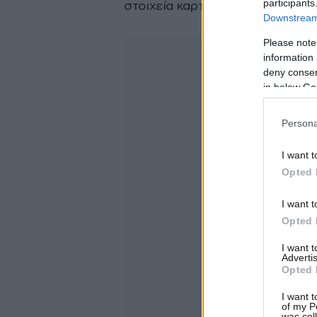
participants
στοιχεία καρτών σας.
Downstream 
Please note
information 
deny consent
in below Go
Persona
I want t
Opted 
I want t
Opted 
I want 
Advertis
Opted 
I want t
of my P
was col