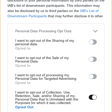
disclosure of your personal information by third parties on the
σχέση που θυμίζει σενάριο ταινίας και μετρά
IAB’s list of downstream participants. This information may
πάνω από τέσσερα χρόνια
also be disclosed by us to third parties on the
IAB’s List of
Downstream Participants
that may further disclose it to other
third parties.
Please note that this website/app uses one or more Google
Personal Data Processing Opt Outs
services and may gather and store information including but
not limited to your visit or usage behaviour. You may click to
I want to opt-out of the Sharing of my
personal data.
grant or deny consent to Google and its third-party tags to
Opted In
use your data for below specified purposes in below Google
consent section.
I want to opt-out of the Sale of my
Personal Data.
Opted In
I want to opt-out of processing my
Personal Data for Targeted Advertising.
Opted In
I want to opt-out of Collection, Use,
Retention, Sale, and/or Sharing of my
Personal Data that Is Unrelated with the
Purposes for which it was collected.
Opted Out