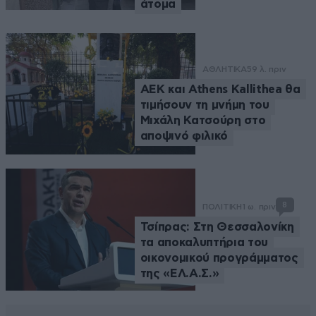
άτομα
ΑΘΛΗΤΙΚΑ
59 λ. πριν
ΑΕΚ και Athens Kallithea θα
τιμήσουν τη μνήμη του
Μιχάλη Κατσούρη στο
αποψινό φιλικό
8
ΠΟΛΙΤΙΚΗ
1 ω. πριν
Τσίπρας: Στη Θεσσαλονίκη
τα αποκαλυπτήρια του
οικονομικού προγράμματος
της «ΕΛ.Α.Σ.»