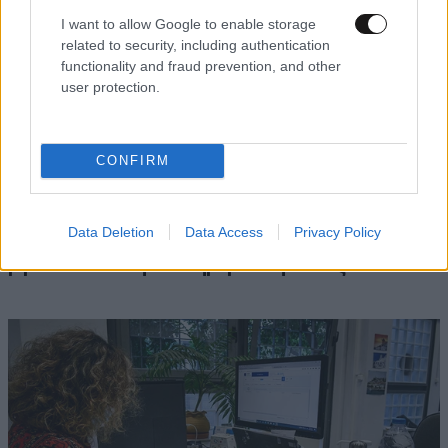
I want to allow Google to enable storage
related to security, including authentication
functionality and fraud prevention, and other
user protection.
CONFIRM
ΔΙΑΤΡΟΦΗ
08·08·2026 08:30
Ογκολόγοι προειδοποιούν: Αυτές οι τροφές,
Data Deletion
Data Access
Privacy Policy
περνούν απαρατήρητες, αλλά καλό είναι να τις
βγάλετε από την καθημερινότητά σας