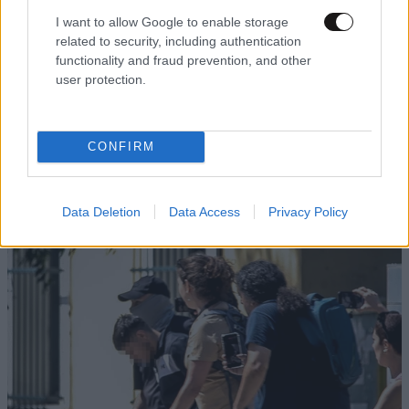
I want to allow Google to enable storage
Xαρακτήρες: 0/1000
related to security, including authentication
functionality and fraud prevention, and other
Διαβάστε και ακολουθήστε τους κανόνες σχολιασμού
user protection.
ΠΡΟΣΘΗΚΗ
CONFIRM
TRENDING
Data Deletion
Data Access
Privacy Policy