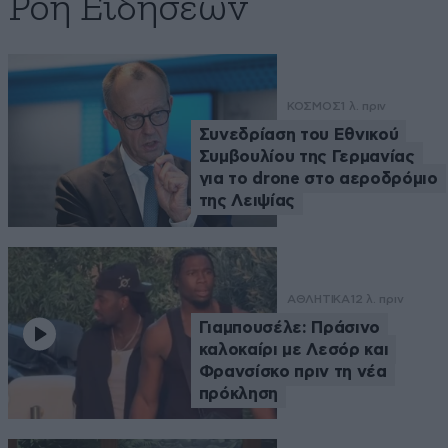
Ροή Ειδήσεων
ΚΟΣΜΟΣ
1 λ. πριν
Συνεδρίαση του Εθνικού
Συμβουλίου της Γερμανίας
για το drone στο αεροδρόμιο
της Λειψίας
ΑΘΛΗΤΙΚΑ
12 λ. πριν
Γιαμπουσέλε: Πράσινο
καλοκαίρι με Λεσόρ και
Φρανσίσκο πριν τη νέα
πρόκληση