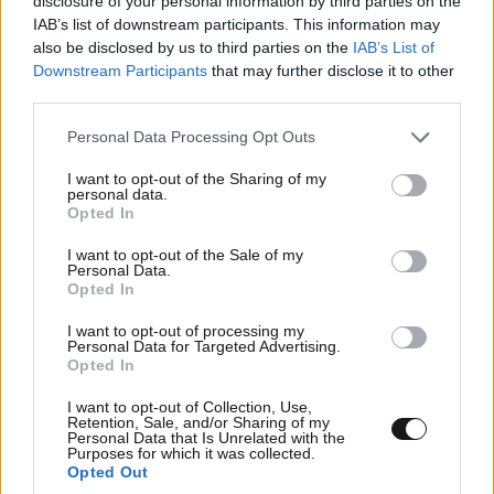
disclosure of your personal information by third parties on the
φωτιά μπορεί να καίει υπόγεια για μήνες»
IAB’s list of downstream participants. This information may
also be disclosed by us to third parties on the
IAB’s List of
Downstream Participants
that may further disclose it to other
third parties.
Please note that this website/app uses one or more Google
Personal Data Processing Opt Outs
services and may gather and store information including but
Ακολουθήστε το
NEWSBEAST
στο
Google News
not limited to your visit or usage behaviour. You may click to
I want to opt-out of the Sharing of my
και μάθετε πρώτοι όλες τις ειδήσεις
personal data.
grant or deny consent to Google and its third-party tags to
Opted In
use your data for below specified purposes in below Google
consent section.
I want to opt-out of the Sale of my
Personal Data.
Opted In
I want to opt-out of processing my
Personal Data for Targeted Advertising.
Opted In
I want to opt-out of Collection, Use,
Retention, Sale, and/or Sharing of my
Personal Data that Is Unrelated with the
Purposes for which it was collected.
Opted Out