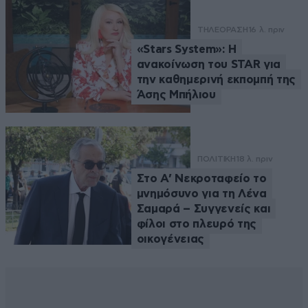
ΤΗΛΕΟΡΑΣΗ
16 λ. πριν
«Stars System»: Η
ανακοίνωση του STAR για
την καθημερινή εκπομπή της
Άσης Μπήλιου
ΠΟΛΙΤΙΚΗ
18 λ. πριν
Στο Α’ Νεκροταφείο το
μνημόσυνο για τη Λένα
Σαμαρά – Συγγενείς και
φίλοι στο πλευρό της
οικογένειας