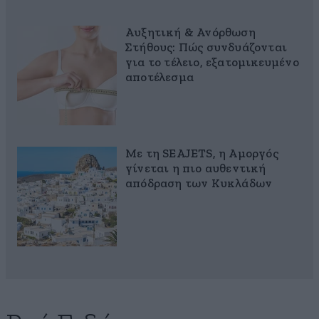
Αυξητική & Ανόρθωση
Στήθους: Πώς συνδυάζονται
για το τέλειο, εξατομικευμένο
αποτέλεσμα
Με τη SEAJETS, η Αμοργός
γίνεται η πιο αυθεντική
απόδραση των Κυκλάδων