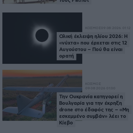
τους Patriot
ΚΟΣΜΟΣ
09·08·2026 01:12
Ολική έκλειψη ηλίου 2026: Η
«νύχτα» που έρχεται στις 12
Αυγούστου – Πού θα είναι
ορατή
ΚΟΣΜΟΣ
09·08·2026 01:00
Την Ουκρανία κατηγορεί η
Βουλγαρία για την έκρηξη
drone στο έδαφός της – «Μη
εσκεμμένο συμβάν» λέει το
Κίεβο