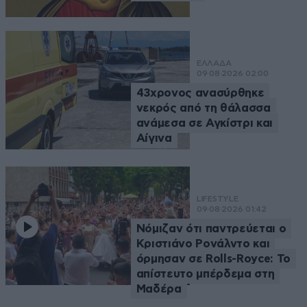
ΕΛΛΑΔΑ
09·08·2026 02:00
43χρονος ανασύρθηκε
νεκρός από τη θάλασσα
ανάμεσα σε Αγκίστρι και
Αίγινα
LIFESTYLE
09·08·2026 01:42
Νόμιζαν ότι παντρεύεται ο
Κριστιάνο Ρονάλντο και
όρμησαν σε Rolls-Royce: Το
απίστευτο μπέρδεμα στη
Μαδέρα