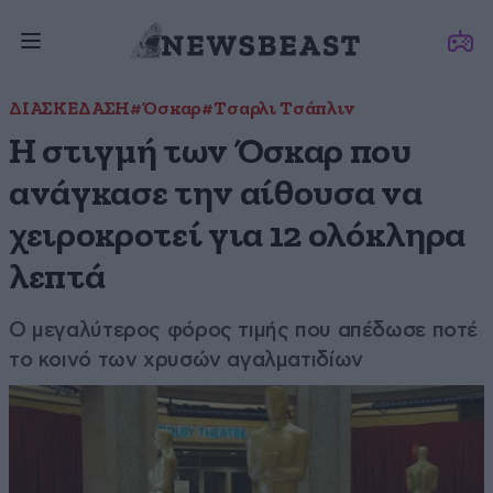
ΔΙΑΣΚΕΔΑΣΗ
#Όσκαρ
#Τσαρλι Τσάπλιν
H στιγμή των Όσκαρ που
ανάγκασε την αίθουσα να
χειροκροτεί για 12 ολόκληρα
λεπτά
Ο μεγαλύτερος φόρος τιμής που απέδωσε ποτέ
το κοινό των χρυσών αγαλματιδίων