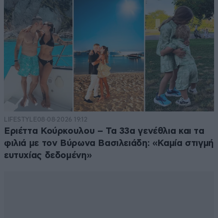
LIFESTYLE
08·08·2026 19:12
Εριέττα Κούρκουλου – Τα 33α γενέθλια και τα
φιλιά με τον Βύρωνα Βασιλειάδη: «Καμία στιγμή
ευτυχίας δεδομένη»