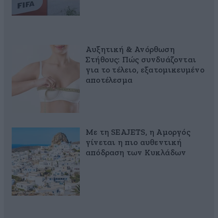
Αυξητική & Ανόρθωση
Στήθους: Πώς συνδυάζονται
για το τέλειο, εξατομικευμένο
αποτέλεσμα
Με τη SEAJETS, η Αμοργός
γίνεται η πιο αυθεντική
απόδραση των Κυκλάδων