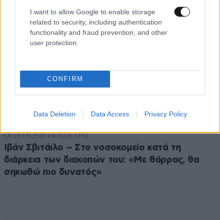
I want to allow Google to enable storage
related to security, including authentication
functionality and fraud prevention, and other
user protection.
CONFIRM
Data Deletion
Data Access
Privacy Policy
LIFESTYLE
08·08·2026 17:12
Ιβάν Σβιτάιλο – Στο νοσοκομείο κατά τη
διάρκεια των διακοπών του: «Με θάρρος, θα
σηκωθώ πιο δυνατός»