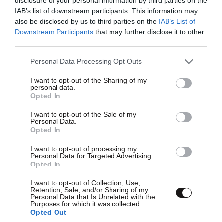
disclosure of your personal information by third parties on the
Εορτολόγιο: Ποιος γιορτάζει σήμερα 9
IAB’s list of downstream participants. This information may
also be disclosed by us to third parties on the
IAB’s List of
Αυγούστου
Downstream Participants
that may further disclose it to other
third parties.
Please note that this website/app uses one or more Google
Personal Data Processing Opt Outs
services and may gather and store information including but
not limited to your visit or usage behaviour. You may click to
I want to opt-out of the Sharing of my
personal data.
grant or deny consent to Google and its third-party tags to
Opted In
use your data for below specified purposes in below Google
consent section.
I want to opt-out of the Sale of my
Personal Data.
Opted In
I want to opt-out of processing my
Personal Data for Targeted Advertising.
Opted In
I want to opt-out of Collection, Use,
LIFESTYLE
08·08·2026 22:48
Retention, Sale, and/or Sharing of my
Περικλής Κονδυλάτος: Οι πρώτες φωτογραφίες
Personal Data that Is Unrelated with the
Purposes for which it was collected.
με τη σύντροφό του Ελίνα από τις διακοπές
Opted Out
τους