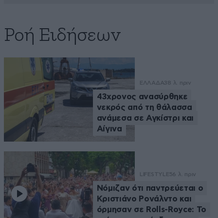
Ροή Ειδήσεων
ΕΛΛΑΔΑ
38 λ. πριν
43χρονος ανασύρθηκε
νεκρός από τη θάλασσα
ανάμεσα σε Αγκίστρι και
Αίγινα
LIFESTYLE
56 λ. πριν
Νόμιζαν ότι παντρεύεται ο
Κριστιάνο Ρονάλντο και
όρμησαν σε Rolls-Royce: Το