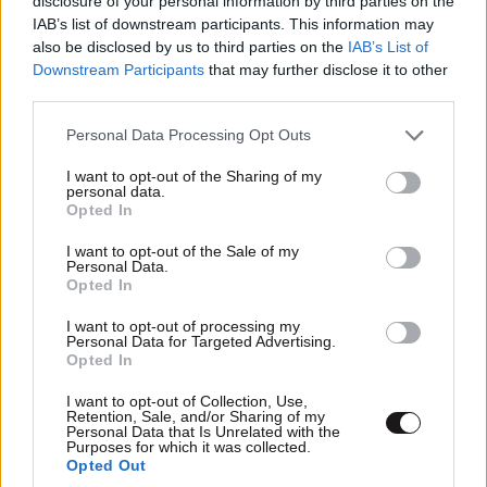
disclosure of your personal information by third parties on the
IAB’s list of downstream participants. This information may
also be disclosed by us to third parties on the
IAB’s List of
Downstream Participants
that may further disclose it to other
third parties.
Please note that this website/app uses one or more Google
Personal Data Processing Opt Outs
services and may gather and store information including but
not limited to your visit or usage behaviour. You may click to
I want to opt-out of the Sharing of my
personal data.
grant or deny consent to Google and its third-party tags to
Opel και ΠΑΕ Ολυμπιακός ανανέωσαν τη
Opted In
use your data for below specified purposes in below Google
συνεργασία τους
consent section.
I want to opt-out of the Sale of my
Personal Data.
Opted In
I want to opt-out of processing my
Personal Data for Targeted Advertising.
Opted In
I want to opt-out of Collection, Use,
Retention, Sale, and/or Sharing of my
Personal Data that Is Unrelated with the
Purposes for which it was collected.
Opted Out