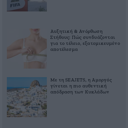
Αυξητική & Ανόρθωση
Στήθους: Πώς συνδυάζονται
για το τέλειο, εξατομικευμένο
αποτέλεσμα
Με τη SEAJETS, η Αμοργός
γίνεται η πιο αυθεντική
απόδραση των Κυκλάδων