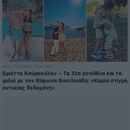
LIFESTYLE
08·08·2026 19:12
Εριέττα Κούρκουλου – Τα 33α γενέθλια και τα
φιλιά με τον Βύρωνα Βασιλειάδη: «Καμία στιγμή
ευτυχίας δεδομένη»