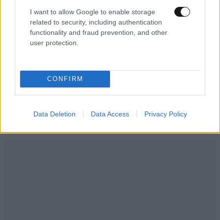
I want to allow Google to enable storage
related to security, including authentication
Η Nissan συνεχίζει να «ηλεκτρίζει» τα πλήθη
functionality and fraud prevention, and other
user protection.
CONFIRM
Ακολουθήστε το
NEWSBEAST
στο
Google News
και μάθετε πρώτοι όλες τις ειδήσεις
Data Deletion
Data Access
Privacy Policy