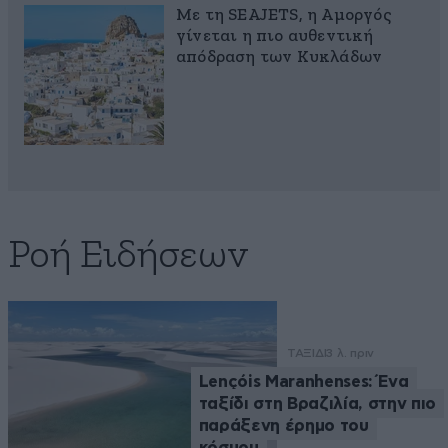
Με τη SEAJETS, η Αμοργός
γίνεται η πιο αυθεντική
απόδραση των Κυκλάδων
Ροή Ειδήσεων
ΤΑΞΙΔΙ
3 λ. πριν
Lençóis Maranhenses: Ένα
ταξίδι στη Βραζιλία, στην πιο
παράξενη έρημο του
κόσμου