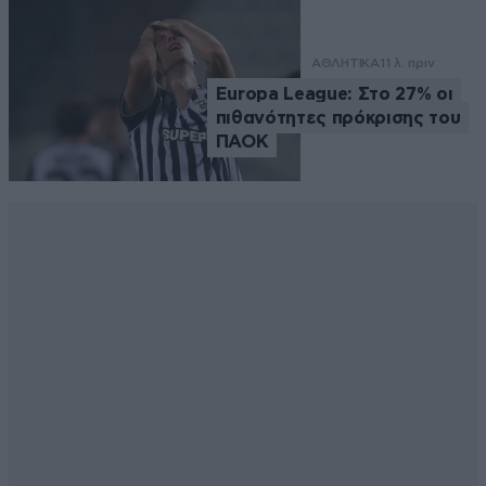
ΑΘΛΗΤΙΚΑ
11 λ. πριν
Europa League: Στο 27% οι
πιθανότητες πρόκρισης του
ΠΑΟΚ