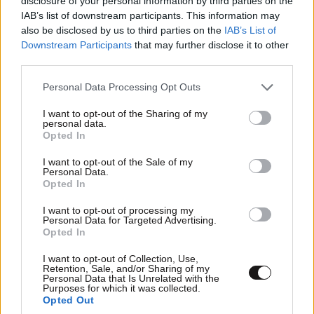
disclosure of your personal information by third parties on the
IAB’s list of downstream participants. This information may
TRENDING
also be disclosed by us to third parties on the
IAB’s List of
Downstream Participants
that may further disclose it to other
third parties.
Please note that this website/app uses one or more Google
Personal Data Processing Opt Outs
services and may gather and store information including but
not limited to your visit or usage behaviour. You may click to
I want to opt-out of the Sharing of my
personal data.
grant or deny consent to Google and its third-party tags to
Opted In
use your data for below specified purposes in below Google
consent section.
I want to opt-out of the Sale of my
Personal Data.
Opted In
I want to opt-out of processing my
Personal Data for Targeted Advertising.
Opted In
ΕΛΛΑΔΑ
2 ω. πριν
I want to opt-out of Collection, Use,
Retention, Sale, and/or Sharing of my
Ζευγάρι από τις ΗΠΑ που «υιοθέτησε» τον
Personal Data that Is Unrelated with the
Αφγανό κατηγορούμενο για τη δολοφονία της
Purposes for which it was collected.
Opted Out
Ελίζαμπεθ Ρος: «Είμαστε συντετριμμένοι – Δεν