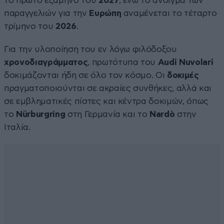
το πρώτο εξάμηνο του
2027
, ενώ το άνοιγμα των
παραγγελιών για την
Ευρώπη
αναμένεται το τέταρτο
τρίμηνο του
2026
.
Για την υλοποίηση του εν λόγω φιλόδοξου
χρονοδιαγράμματος
, πρωτότυπα του
Audi Nuvolari
δοκιμάζονται ήδη σε όλο τον κόσμο. Οι
δοκιμές
πραγματοποιούνται σε ακραίες συνθήκες, αλλά και
σε εμβληματικές πίστες και κέντρα δοκιμών, όπως
το
Nürburgring
στη Γερμανία και το
Nardò
στην
Ιταλία.