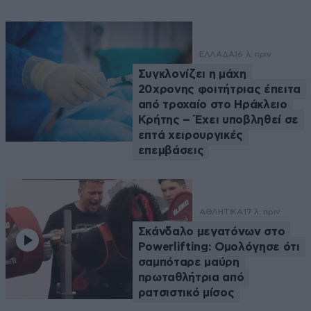
ΕΛΛΑΔΑ
16 λ. πριν
Συγκλονίζει η μάχη
20χρονης φοιτήτριας έπειτα
από τροχαίο στο Ηράκλειο
Κρήτης – Έχει υποβληθεί σε
επτά χειρουργικές
επεμβάσεις
ΑΘΛΗΤΙΚΑ
17 λ. πριν
Σκάνδαλο μεγατόνων στο
Powerlifting: Ομολόγησε ότι
σαμπόταρε μαύρη
πρωταθλήτρια από
ρατσιστικό μίσος