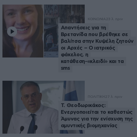
ΚΟΙΝΩΝΙΑ
23 λ. πριν
Απαντήσεις για τη
Βρετανίδα που βρέθηκε σε
βαλίτσα στην Κυψέλη ζητούν
οι Αρχές – Ο ιατρικός
φάκελος, η
κατάθεση-«κλειδί» και τα
sms
ΠΟΛΙΤΙΚΗ
27 λ. πριν
Τ. Θεοδωρικάκος:
Ενεργοποιείται το καθεστώς
Άμυνας για την ενίσχυση της
αμυντικής βιομηχανίας