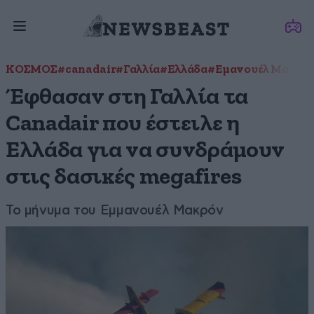
ΚΟΣΜΟΣ
#canadair
#Γαλλία
#Ελλάδα
#Εμανουέλ Μακρό
Έφθασαν στη Γαλλία τα
Canadair που έστειλε η
Ελλάδα για να συνδράμουν
στις δασικές megafires
Το μήνυμα του Εμμανουέλ Μακρόν