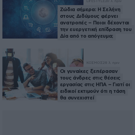
LIFESTYLE
20 λ. πριν
Ζώδια σήμερα: Η Σελήνη
στους Διδύμους φέρνει
ανατροπές – Ποιοι δέχονται
την ευεργετική επίδραση του
Δία από το απόγευμα;
ΚΟΣΜΟΣ
28 λ. πριν
Οι γυναίκες ξεπέρασαν
τους άνδρες στις θέσεις
εργασίας στις ΗΠΑ – Γιατί οι
ειδικοί εκτιμούν ότι η τάση
θα συνεχιστεί