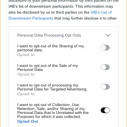
disclosure of your personal information by third parties on the
IAB’s list of downstream participants. This information may
also be disclosed by us to third parties on the
IAB’s List of
Downstream Participants
that may further disclose it to other
third parties.
ΠΕΡΙΣΣΟΤΕΡΑ ΣΧΟΛΙΑ
Please note that this website/app uses one or more Google
Personal Data Processing Opt Outs
services and may gather and store information including but
not limited to your visit or usage behaviour. You may click to
I want to opt-out of the Sharing of my
personal data.
grant or deny consent to Google and its third-party tags to
Είστε
16·07·2022 16:47
Opted In
use your data for below specified purposes in below Google
TRENDING
consent section.
Απίστευτα τραγικοί
I want to opt-out of the Sale of my
Personal Data.
Opted In
Απαντήστε
0
0
I want to opt-out of processing my
Personal Data for Targeted Advertising.
Opted In
Ρεθυμννιωτης
16·07·2022 10:48
I want to opt-out of Collection, Use,
Retention, Sale, and/or Sharing of my
Personal Data that Is Unrelated with the
Καλά έκανε και τα έστειλε στη Γαλλία !!! Άσε τις
Purposes for which it was collected.
Opted Out
Μέλαμπες και το ροδάκινο να καίγονται !!!