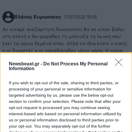
Βλάχος Ευρωπαιος
17·07·2022 10:15
Αν είχαμε ανεξάρτητη δικαιοσύνη θα σε είχαν βάλει
στη στενή κ θα φοράδες τη μπλούζα τη λευκή που
έχει τα χέρια δεμένα πίσω. Αλλά τα ίδια είστε κ εσείς
κ οι δικαστές κ οι καραβάναδες μόνο μάσα. Η χώρα
στα @@ σας
Newsbeast.gr -
Do Not Process My Personal
Information
Απαντήστε
0
0
If you wish to opt-out of the sale, sharing to third parties, or
processing of your personal or sensitive information for
targeted advertising by us, please use the below opt-out
section to confirm your selection. Please note that after your
opt-out request is processed you may continue seeing
interest-based ads based on personal information utilized by
us or personal information disclosed to third parties prior to
your opt-out. You may separately opt-out of the further