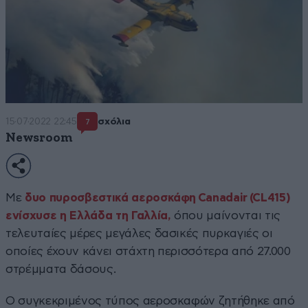
15·07·2022 22:45
σχόλια
7
Newsroom
Με
δυο πυροσβεστικά αεροσκάφη Canadair (CL415)
ενίσχυσε η Ελλάδα τη Γαλλία,
όπου μαίνονται τις
τελευταίες μέρες μεγάλες δασικές πυρκαγιές οι
οποίες έχουν κάνει στάχτη περισσότερα από 27.000
στρέμματα δάσους.
Ο συγκεκριμένος τύπος αεροσκαφών ζητήθηκε από