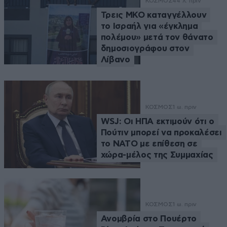
ΚΟΣΜΟΣ
44 λ. πριν
Τρεις ΜΚΟ καταγγέλλουν
το Ισραήλ για «έγκλημα
πολέμου» μετά τον θάνατο
δημοσιογράφου στον
Λίβανο
ΚΟΣΜΟΣ
1 ω. πριν
WSJ: Οι ΗΠΑ εκτιμούν ότι ο
Πούτιν μπορεί να προκαλέσει
το ΝΑΤΟ με επίθεση σε
χώρα-μέλος της Συμμαχίας
ΚΟΣΜΟΣ
1 ω. πριν
Ανομβρία στο Πουέρτο