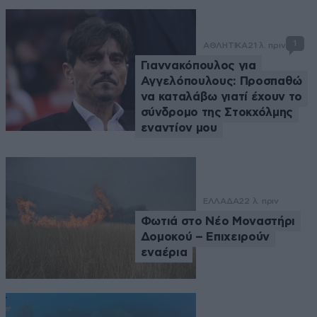
1
ΑΘΛΗΤΙΚΑ
21 λ. πριν
Γιαννακόπουλος για
Αγγελόπουλους: Προσπαθώ
να καταλάβω γιατί έχουν το
σύνδρομο της Στοκχόλμης
εναντίον μου
ΕΛΛΑΔΑ
22 λ. πριν
Φωτιά στο Νέο Μοναστήρι
Δομοκού – Επιχειρούν
εναέρια