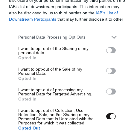
disclosure of your personal information by third parties on the
IAB’s list of downstream participants. This information may
also be disclosed by us to third parties on the
IAB’s List of
Downstream Participants
that may further disclose it to other
third parties.
Please note that this website/app uses one or more Google
LIFESTYLE
08·08·2026 19:12
Personal Data Processing Opt Outs
services and may gather and store information including but
Εριέττα Κούρκουλου – Τα 33α γενέθλια και τα
not limited to your visit or usage behaviour. You may click to
I want to opt-out of the Sharing of my
φιλιά με τον Βύρωνα Βασιλειάδη: «Καμία στιγμή
personal data.
grant or deny consent to Google and its third-party tags to
Opted In
ευτυχίας δεδομένη»
use your data for below specified purposes in below Google
consent section.
I want to opt-out of the Sale of my
Personal Data.
Opted In
I want to opt-out of processing my
Personal Data for Targeted Advertising.
Opted In
I want to opt-out of Collection, Use,
Retention, Sale, and/or Sharing of my
Personal Data that Is Unrelated with the
Purposes for which it was collected.
Opted Out