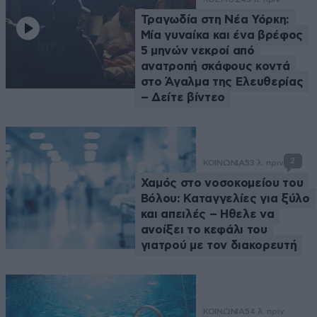
Τραγωδία στη Νέα Υόρκη:
Μία γυναίκα και ένα βρέφος
5 μηνών νεκροί από
ανατροπή σκάφους κοντά
στο Άγαλμα της Ελευθερίας
– Δείτε βίντεο
2
ΚΟΙΝΩΝΙΑ
53 λ. πριν
Χαμός στο νοσοκομείου του
Βόλου: Καταγγελίες για ξύλο
και απειλές – Ηθελε να
ανοίξει το κεφάλι του
γιατρού με τον διακορευτή
ΚΟΙΝΩΝΙΑ
54 λ. πριν