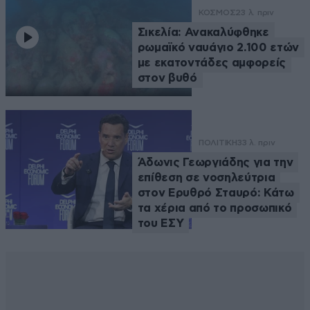
ΚΟΣΜΟΣ
23 λ. πριν
Σικελία: Ανακαλύφθηκε
ρωμαϊκό ναυάγιο 2.100 ετών
με εκατοντάδες αμφορείς
στον βυθό
ΠΟΛΙΤΙΚΗ
33 λ. πριν
Άδωνις Γεωργιάδης για την
επίθεση σε νοσηλεύτρια
στον Ερυθρό Σταυρό: Κάτω
τα χέρια από το προσωπικό
του ΕΣΥ