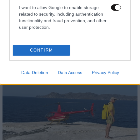
I want to allow Google to enable storage
related to security, including authentication
functionality and fraud prevention, and other
LIFESTYLE
09·08·2026 10:52
user protection.
Αμαλία Κωστοπούλου: Γαμήλιο ταξίδι με τον
Τζέικ Μέντγουελ στην Ιταλία – Island hopping
με σκάφος σε Πόντσα και Ίσκια
CONFIRM
Data Deletion
Data Access
Privacy Policy