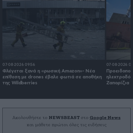
07·08·2026 09:56
07·08·2026 03
Φλέγεται ξανά η «ρωσική Amazon»- Νέα
Προειδοποί
επίθεση με drones έβαλε φωτιά σε αποθήκη
ηλεκτροδότ
της Wildberries
Ζαπορίζια
Ακολουθήστε το
NEWSBEAST
στο
Google News
και μάθετε πρώτοι όλες τις ειδήσεις