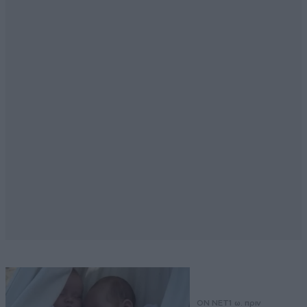
ON NET
1 ω. πριν