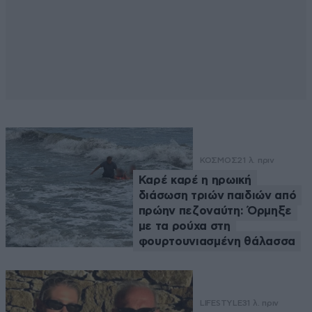
ΚΟΣΜΟΣ
21 λ. πριν
Καρέ καρέ η ηρωική
διάσωση τριών παιδιών από
πρώην πεζοναύτη: Όρμηξε
με τα ρούχα στη
φουρτουνιασμένη θάλασσα
LIFESTYLE
31 λ. πριν