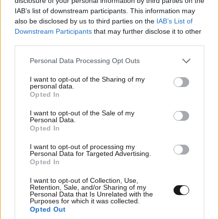
disclosure of your personal information by third parties on the
IAB’s list of downstream participants. This information may
Μάλλον μπερδεύεσαι
26·02·2022 18:00
also be disclosed by us to third parties on the
IAB’s List of
Downstream Participants
that may further disclose it to other
Λίγο αλλά σε δικαιολογώ λογο [...] στο μυαλό
third parties.
σου οι μόνοι που υποστηρίζουν τον Πούτιν είναι
οοοολοι όσοι δεν γουστάρουν τους
Please note that this website/app uses one or more Google
Personal Data Processing Opt Outs
Αμερικανούς δεξιοί και αριστεροί παρέα
services and may gather and store information including but
οοοοολοι οι άλλοι δεν θέλουμε κανέναν από
not limited to your visit or usage behaviour. You may click to
I want to opt-out of the Sharing of my
personal data.
grant or deny consent to Google and its third-party tags to
αυτούς γι'αυτό άραξε ηρέμησε αν θες να κάνεις
Opted In
use your data for below specified purposes in below Google
κάτι τραβά από Λονδίνο στην Ουκρανία να
consent section.
I want to opt-out of the Sale of my
βοηθήσεις επαναστάτη του πληκτρολογίου και
Personal Data.
μην μας ζαλίζεις με τις [...] που γεννά το μυαλό
Opted In
ΕΛΛΑΔΑ
52 λ. πριν
σου
Συντετριμμένος ο πατέρας και σύζυγος των
I want to opt-out of processing my
θυμάτων στο τροχαίο στις Σέρρες: «Έχασα και
Personal Data for Targeted Advertising.
Απαντήστε
1
1
Opted In
τη γυναίκα και το παιδί μου, τα έχασα όλα»
I want to opt-out of Collection, Use,
Retention, Sale, and/or Sharing of my
Personal Data that Is Unrelated with the
Purposes for which it was collected.
CEER
26·02·2022 17:33
Opted Out