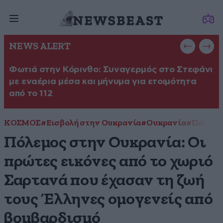
NEWS ALERT
Φωτιά στην Κόρινθο: Συναγερμός στο Στεφάνι
Φ
με εναέρια μέσα και μήνυμα για ετοιμότητα
σ
από το 112
ΚΟΣΜΟΣ
#Εισβολή στην Ουκρανία
#Ουκρανία
#Πόλεμο
Πόλεμος στην Ουκρανία: Οι
πρώτες εικόνες από το χωριό
Σαρτανά που έχασαν τη ζωή
τους Έλληνες ομογενείς από
βομβαρδισμό