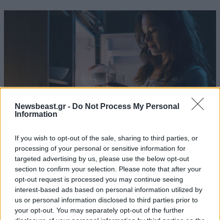
Κώστας Γιο
26·02·2022 18:33
μην λες ανοησίες. Ο "χιτλερικός εισβολέας"
πολεμάει εδώ και χρόνια τις νεοναζιστικές
ουκρανικές οργανώσεις (βλέπε Azov) αρα οι
"ναζιστές χαυγήτες" θα έπρεπε να
υποστηρίζουν την Ουκρανία. Πολύ εύκολα
Newsbeast.gr -
Do Not Process My Personal
Information
διαλέγεις στρατόπεδο, να σου θυμήσω πως όλος
ο κόσμος που λες ήταν υπέρ των βομβαρδισμών
If you wish to opt-out of the sale, sharing to third parties, or
στην Σερβία; Άστο, μην προσπαθήσεις να το
processing of your personal or sensitive information for
επεξεργαστείς, απλά σταμάτα να ακολουθείς την
ΔΙΑΤΡΟΦΗ
07·08·2026 08:32
targeted advertising by us, please use the below opt-out
μάζα.
5 ροφήματα που μπορείτε να πίνετε πριν τον
section to confirm your selection. Please note that after your
ύπνο για καλύτερα επίπεδα σακχάρου στο αίμα
opt-out request is processed you may continue seeing
Απαντήστε
1
2
interest-based ads based on personal information utilized by
us or personal information disclosed to third parties prior to
your opt-out. You may separately opt-out of the further