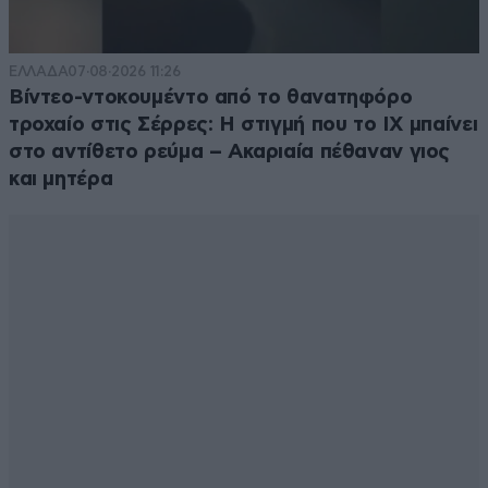
"Εμφύλιος" σαν Έλληνες με τους Τούρκους,
μέσα σε μια Οθωμανική Χώρα, το 1821...
ΕΛΛΑΔΑ
07·08·2026 11:26
Απαντήστε
2
0
Βίντεο-ντοκουμέντο από το θανατηφόρο
τροχαίο στις Σέρρες: Η στιγμή που το ΙΧ μπαίνει
στο αντίθετο ρεύμα – Ακαριαία πέθαναν γιος
και μητέρα
Τωρα στελνω
26·02·2022 17:35
τους Οθωμανους, μισο λεπτακι
Απαντήστε
0
0
Stateless
26·02·2022 17:34
Όλοι στο κόσμο υποστηρίζουν την Ουκρανία και
ειδικά οι ομογενείς μας. Οι μόνοι "Έλληνες" που
υποστηρίζουν τον χιτλερικο εισβολέα είναι οι