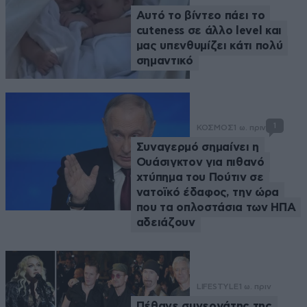
Αυτό το βίντεο πάει το
cuteness σε άλλο level και
μας υπενθυμίζει κάτι πολύ
σημαντικό
1
ΚΟΣΜΟΣ
1 ω. πριν
Συναγερμό σημαίνει η
Ουάσιγκτον για πιθανό
χτύπημα του Πούτιν σε
νατοϊκό έδαφος, την ώρα
που τα οπλοστάσια των ΗΠΑ
αδειάζουν
LIFESTYLE
1 ω. πριν
Πέθανε συνεργάτης της