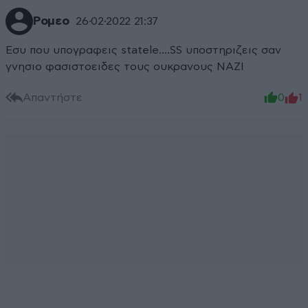
Ρομεο
26·02·2022 21:37
Εσυ που υπογραφεις statele....SS υποστηριζεις σαν
γνησιο φασιστοειδες τους ουκρανους ΝΑΖΙ
Απαντήστε
0
1