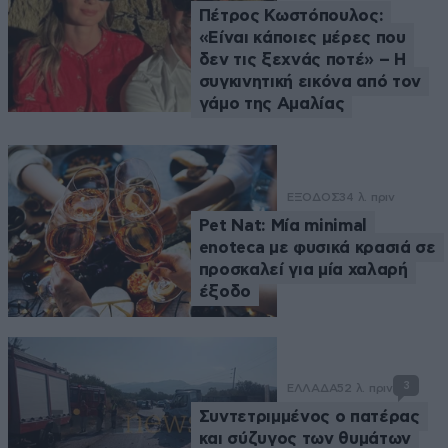
Πέτρος Κωστόπουλος:
«Είναι κάποιες μέρες που
δεν τις ξεχνάς ποτέ» – Η
συγκινητική εικόνα από τον
γάμο της Αμαλίας
ΕΞΟΔΟΣ
34 λ. πριν
Pet Nat: Μία minimal
enoteca με φυσικά κρασιά σε
προσκαλεί για μία χαλαρή
έξοδο
3
ΕΛΛΑΔΑ
52 λ. πριν
Συντετριμμένος ο πατέρας
και σύζυγος των θυμάτων