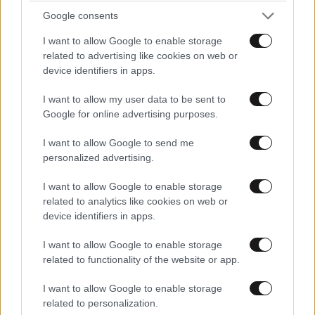
ΘΑΥΜΑ, ΘΑΥΜΑ!!ΟΙ ΟΡΘΟΔΟΞΟΙ ΧΡΙΣΤΙΑΝΟΙ ΤΟΥ
Google consents
ΞΑΝΘΟΥ ΓΕΝΟΥΣ ΠΟΛΕΜΟΥΝ ΠΛΑΙ ΠΛΑΙ ΜΕ ΤΟΥΣ
I want to allow Google to enable storage
ΣΥΜΜΑΧΟΥΣ ΜΟΥΤΖΑΧΕΝΤΙΝ!!!!!!!ΡΩΣΣΟΔΟΥΛΟΙ
related to advertising like cookies on web or
ΜΠΑΤΡΙΩΤΕΣ ΜΗ ΦΟΒΑΣΤΕ!!!ΟΙ ΤΟΥΡΚΟΙ ΕΙΝΑΙ
device identifiers in apps.
ΑΔΕΡΦΙΑ ΜΑΣ!!!!!!!!
I want to allow my user data to be sent to
Απαντήστε
1
0
Google for online advertising purposes.
I want to allow Google to send me
Εμφύλιος είναι
26·02·2022 21:25
ΕΛΛΑΔΑ
07·08·2026 08:50
personalized advertising.
Ζευγάρι από τις ΗΠΑ που «υιοθέτησε» τον
Και ου Ουκρανοί ξανθοί είναι βρε άσχετε...
I want to allow Google to enable storage
Αφγανό κατηγορούμενο για τη δολοφονία της
related to analytics like cookies on web or
Ελίζαμπεθ Ρος: «Είμαστε συντετριμμένοι – Δεν
Απαντήστε
0
0
device identifiers in apps.
έδειξε ποτέ ότι ήταν ικανός για κάτι τέτοιο»
I want to allow Google to enable storage
related to functionality of the website or app.
I want to allow Google to enable storage
related to personalization.