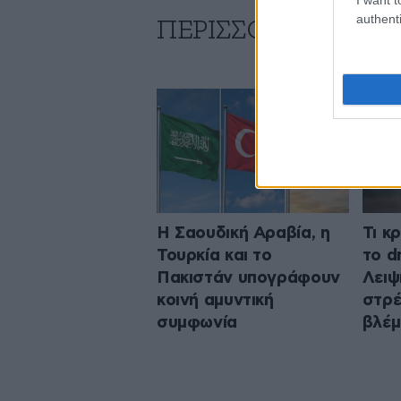
authenti
ΠΕΡΙΣΣΟΤΕΡΑ ΑΠΟ
Η Σαουδική Αραβία, η
Τι κ
Τουρκία και το
το d
Πακιστάν υπογράφουν
Λειψί
κοινή αμυντική
στρέ
συμφωνία
βλέμ