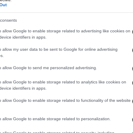
Out
 περισσότερη πίεση: «Εύχομαι οι βρετανικές
όφασή τους» να συμπεριλάβουν νέους
consents
ειες αλιείας που χορηγούνται στους Γάλλους
o allow Google to enable storage related to advertising like cookies on
evice identifiers in apps.
o allow my user data to be sent to Google for online advertising
ένο Βασίλειο δημοσίευσε την περασμένη
s.
ικών αλιευτικών, από 344 αιτήσεις, που έχουν
to allow Google to send me personalized advertising.
έρσεϊ, αλλά ο κατάλογος αυτός συνοδεύεται από
νήθηκαν, συζητήθηκαν, κοινοποιήθηκαν
o allow Google to enable storage related to analytics like cookies on
συμφωνίας για το Brexit που επιτεύχθηκε μεταξύ
evice identifiers in apps.
ει από την 1η Ιανουαρίου.
o allow Google to enable storage related to functionality of the website
o allow Google to enable storage related to personalization.
o allow Google to enable storage related to security, including