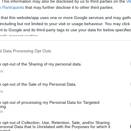
. This information may also be disclosed by us to third parties on the
IA
Participants
that may further disclose it to other third parties.
 that this website/app uses one or more Google services and may gath
including but not limited to your visit or usage behaviour. You may click 
 to Google and its third-party tags to use your data for below specifi
ogle consent section.
l Data Processing Opt Outs
o opt-out of the Sharing of my personal data.
In
o opt-out of the Sale of my Personal Data.
In
υργός Θαλασσίων Υποθέσεων Ανίκ Ζιραρντέν
 να καταφύγει σε «αντίποινα» εάν οι βρετανικές
to opt-out of processing my Personal Data for Targeted
ing.
υν την πρόσβαση των Γάλλων ψαράδων στα
In
πιθανές επιπτώσεις στη «μεταφορά ηλεκτρικού
o opt-out of Collection, Use, Retention, Sale, and/or Sharing
που τροφοδοτεί το νησί από τη Γαλλία.
ersonal Data that Is Unrelated with the Purposes for which it
lected.