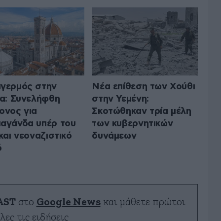
γερμός στην
Νέα επίθεση των Χούθι
ία: Συνελήφθη
στην Υεμένη:
ονος για
Σκοτώθηκαν τρία μέλη
αγάνδα υπέρ του
των κυβερνητικών
 και νεοναζιστικό
δυνάμεων
ό
AST
στο
Google News
και μάθετε πρώτοι
λες τις ειδήσεις