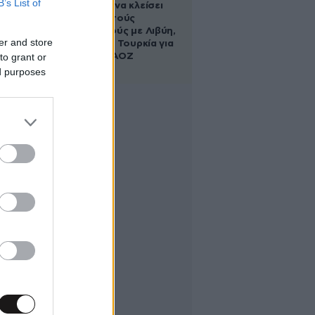
B’s List of
κυβέρνηση να κλείσει
τους ανοιχτούς
λογαριασμούς με Λιβύη,
er and store
Αλβανία και Τουρκία για
to grant or
τη χάραξη ΑΟΖ
ed purposes