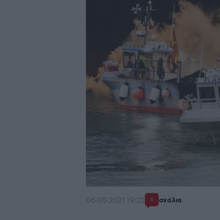
06·05·2021 19:22
σχόλια
1