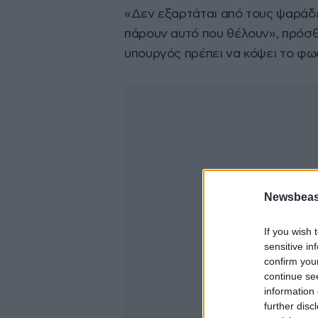
«Δεν εξαρτάται από τους ψαράδε
πάρουν αυτό που θέλουν», πρόσθ
υπουργός πρέπει να κόψει το φω
Newsbeast
If you wish 
sensitive in
confirm you
continue se
information 
further disc