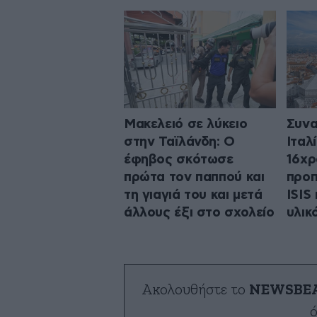
Μακελειό σε λύκειο
Συνα
στην Ταϊλάνδη: Ο
Ιταλ
έφηβος σκότωσε
16χρ
πρώτα τον παππού και
προπ
τη γιαγιά του και μετά
ISIS
άλλους έξι στο σχολείο
υλικ
Ακολουθήστε το
NEWSBE
ό