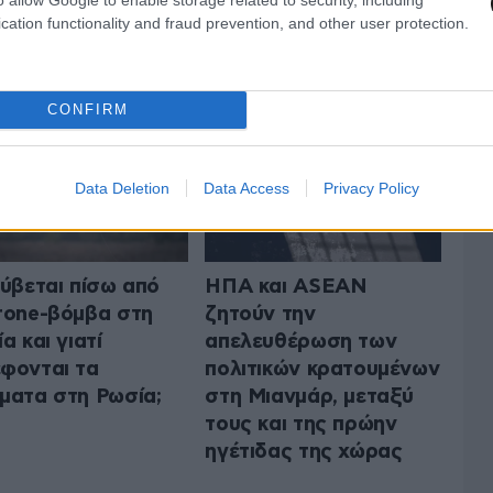
cation functionality and fraud prevention, and other user protection.
 ΤΟΝ ΚΟΣΜΟ
ΟΛΑ ΤΑ ΑΡΘΡΑ
CONFIRM
Data Deletion
Data Access
Privacy Policy
ρύβεται πίσω από
ΗΠΑ και ASEAN
rone-βόμβα στη
ζητούν την
α και γιατί
απελευθέρωση των
φονται τα
πολιτικών κρατουμένων
ματα στη Ρωσία;
στη Μιανμάρ, μεταξύ
τους και της πρώην
ηγέτιδας της χώρας