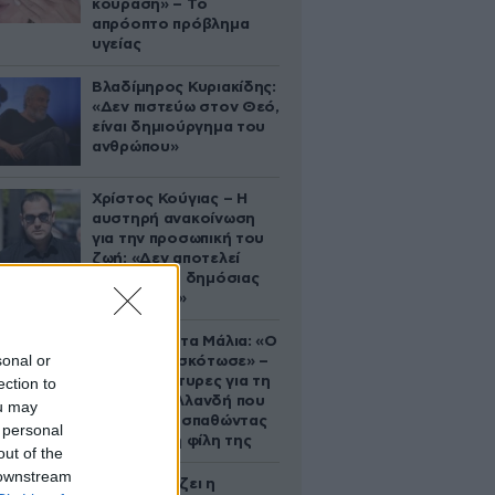
κούραση» – Το
απρόοπτο πρόβλημα
υγείας
Βλαδίμηρος Κυριακίδης:
«Δεν πιστεύω στον Θεό,
είναι δημιούργημα του
ανθρώπου»
Χρίστος Κούγιας – Η
αυστηρή ανακοίνωση
για την προσωπική του
ζωή: «Δεν αποτελεί
αντικείμενο δημόσιας
συζήτησης»
Τραγωδία στα Μάλια: «Ο
sonal or
πανικός τη σκότωσε» –
Τι λένε μάρτυρες για τη
ection to
42χρονη Ολλανδή που
ou may
πνίγηκε προσπαθώντας
 personal
να σώσει τη φίλη της
out of the
 downstream
Πώς σχεδιάζει η