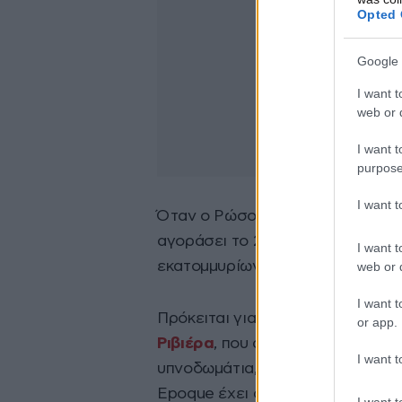
Opted 
Google 
I want t
web or d
I want t
purpose
I want 
Όταν ο Ρώσος δισεκατομμυριούχο
αγοράσει το 2008, η αξία της ε
I want t
εκατομμυρίων ευρώ -που ισοδυνα
web or d
I want t
Πρόκειται για μια πολυτελέστατη 
or app.
Ριβιέρα
, που απλώνεται σε μια έ
I want t
υπνοδωμάτια, 14 μπάνια, εξωτερικ
Epoque έχει ανακηρυχθεί ως αρχι
I want t