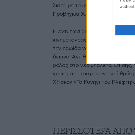
λίστα με τα μνημεία αρχιτεκτονι
authenti
Προβηγκία-Άλπεις-Κυανή Ακτή.
Η εντυπωσιακή
βίλα
χρησιμοποιή
κινηματογραφικές παραγωγές όπω
την ηρωίδα να ανεβαίνει τη σκάλ
δείπνο. Αντιθέτως, εκεί θα ανακ
ρόλος στο νέο μπαλέτο. Επίσης, 
γυρίσματα του ρομαντικού θρίλε
Χίτσκοκ «Το Κυνήγι του Κλέφτη».
ΠΕΡΙΣΣΟΤΕΡΑ ΑΠΟ