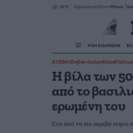
Σήμερα
γιορτάζουν:
ΡΟΗ ΕΙΔΗΣΕΩΝ
ΕΛ
ΚΟΣΜΟΣ
#βασιλιάς
#Βίλα
#Γαλλική
Η βίλα των 50
από το βασιλι
ερωμένη του
Ένα από τα πιο ακριβά κτίρια 