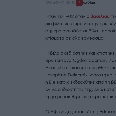
12·05·2021 08:10
σχόλια
1
Ήταν το 1902 όταν ο
βασιλιάς
το
μια βίλα ως δώρο για την ερωμένη
σήμερα ονομάζεται Βίλα Leopold
κτίσματα σε όλο τον κόσμο.
Η βίλα σχεδιάστηκε και χτίστηκε
αρχιτέκτονα Ogden Codman, Jr., 
Λεοπόλδο II και προσφέρθηκε ως
Joséphine Delacroix, γνωστή και 
η Delacroix εκδιώχθηκε από τη βί
έγινε ο ιδιοκτήτης της, ενώ κατ
χρησιμοποιήθηκε ως στρατιωτικό
Ο Λιβανέζος τραπεζίτης Edmond 