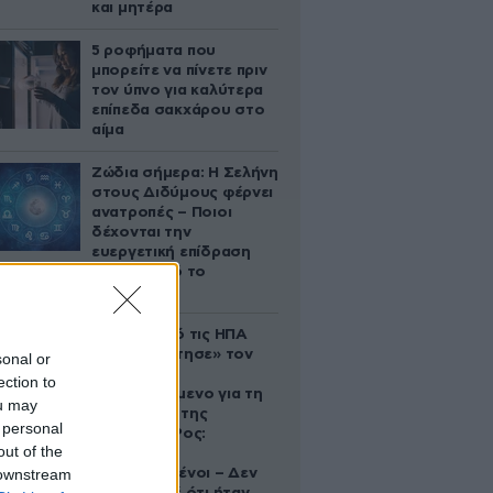
και μητέρα
5 ροφήματα που
μπορείτε να πίνετε πριν
τον ύπνο για καλύτερα
επίπεδα σακχάρου στο
αίμα
Ζώδια σήμερα: Η Σελήνη
στους Διδύμους φέρνει
ανατροπές – Ποιοι
δέχονται την
ευεργετική επίδραση
του Δία από το
απόγευμα;
Ζευγάρι από τις ΗΠΑ
που «υιοθέτησε» τον
sonal or
Αφγανό
ection to
κατηγορούμενο για τη
ou may
δολοφονία της
 personal
Ελίζαμπεθ Ρος:
out of the
«Είμαστε
 downstream
συντετριμμένοι – Δεν