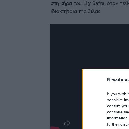
στη χήρα του Lily Safra, όταν πέθ
ιδιοκτήτρια της βίλας.
Newsbeast
If you wish 
sensitive in
confirm you
continue se
information 
further disc