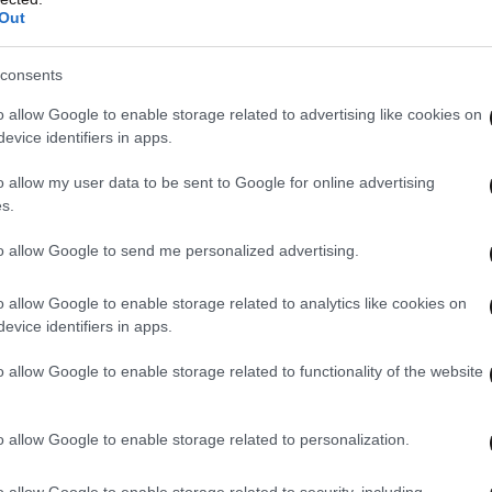
Out
consents
o allow Google to enable storage related to advertising like cookies on
evice identifiers in apps.
o allow my user data to be sent to Google for online advertising
s.
to allow Google to send me personalized advertising.
ς Mikhail Prokhorov επιχείρησε να την
κτιμήθηκε στο αστρονομικό ποσό των 500
o allow Google to enable storage related to analytics like cookies on
μεί με περίπου 750 εκατομμύρια δολάρια τότε.
evice identifiers in apps.
o allow Google to enable storage related to functionality of the website
βίλα στο Villefranche-sur-Mer, στη
Γαλλική
κταση 18 στρεμμάτων και διαθέτει 11
o allow Google to enable storage related to personalization.
ή κουζίνα, πισίνα και ελικοδρόμιο. Σε στυλ Belle
τεκτονικό μνημείο και έχει συμπεριληφθεί στη
o allow Google to enable storage related to security, including