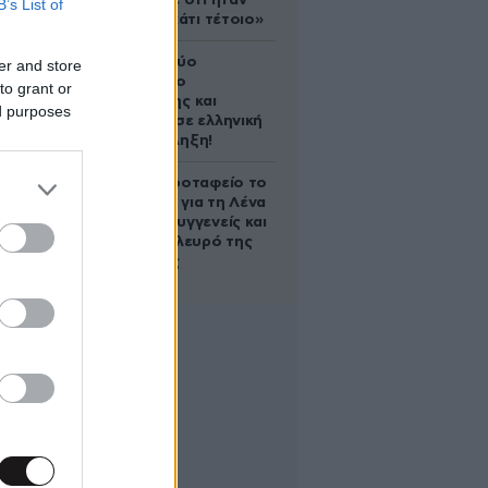
έδειξε ποτέ ότι ήταν
B’s List of
ικανός για κάτι τέτοιο»
Ακυρώνει δύο
er and store
συμβόλαια ο
to grant or
Λαρεντζάκης και
ed purposes
υπογράφει σε ελληνική
ομάδα-έκπληξη!
Στο Α’ Νεκροταφείο το
μνημόσυνο για τη Λένα
Σαμαρά – Συγγενείς και
φίλοι στο πλευρό της
οικογένειας