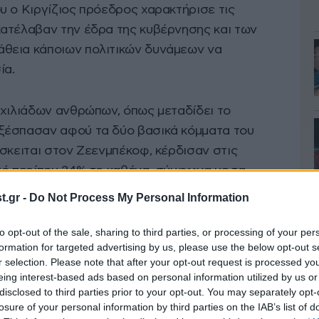
υ ο Κιργίζιος πρόεδρος χαρακτήρισε τις
ατέλαβαν την έδρα της κυβέρνησης και των
θεια κάποιων πολιτικών δυνάμεων να
ία.
 χιλιάδων ανθρώπων, όπως μεταδίδει το
ξέσπασαν αφού τα δύο βασικά κόμματα του
όσκειται στον Ζεενμπέκοφ, κέρδισαν στις
τό περίπου 24% το καθένα, σύμφωνα με τα
ς υπάρχουν πολλές καταγγελίες για παρατυπίες
.gr -
Do Not Process My Personal Information
to opt-out of the sale, sharing to third parties, or processing of your per
formation for targeted advertising by us, please use the below opt-out s
r selection. Please note that after your opt-out request is processed y
eing interest-based ads based on personal information utilized by us or
disclosed to third parties prior to your opt-out. You may separately opt-
losure of your personal information by third parties on the IAB’s list of