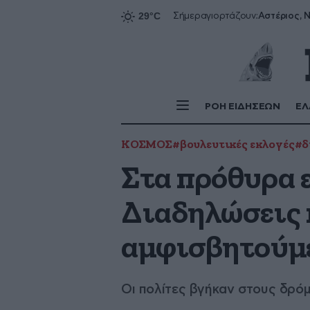
Αστέριος, Ν
Σήμερα
γιορτάζουν:
ΡΟΗ ΕΙΔΗΣΕΩΝ
ΕΛ
ΚΟΣΜΟΣ
#βουλευτικές εκλογές
#δ
Στα πρόθυρα 
Διαδηλώσεις κ
αμφισβητούμε
Οι πολίτες βγήκαν στους δρό