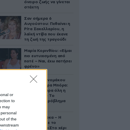
όνειρο ζωής να γίνεται
στάχτη
Σαν σήμερα 6
Αυγούστου: Πεθαίνει η
Ρίτα Σακελλαρίου, η
λαϊκή ντίβα που έκανε
τη ζωή της τραγούδι
Μαρία Κορινθίου: «Είμαι
πιο ευτυχισμένη από
ποτέ – Ναι, έχω πατήσει
φρένο»
Αθηνά Οικονομάκου
από τα Μπόρα Μπόρα:
«Έσκασε τώρα όλη η
sonal or
κούραση» – Το
ection to
απρόοπτο πρόβλημα
υγείας
ou may
 personal
Δανάη Μπάρκα – Η
out of the
ανάρτηση με το
 downstream
σάντουιτς: «Στο χέρι