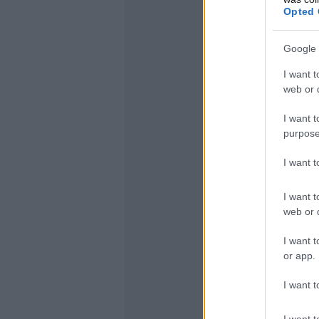
Opted 
Google 
I want t
web or d
I want t
purpose
I want 
I want t
web or d
I want t
or app.
I want t
I want t