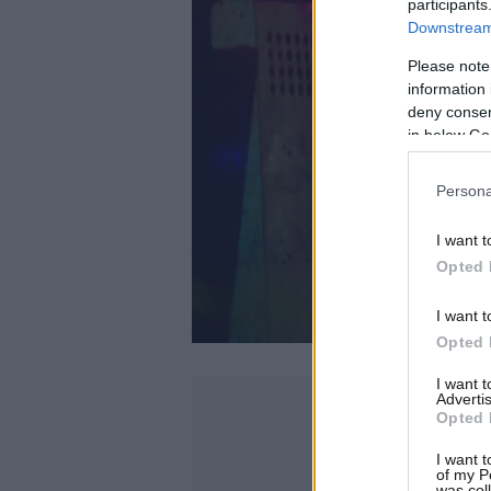
participants
Downstream 
Please note
information 
deny consent
in below Go
Persona
I want t
Opted 
I want t
Opted 
I want 
Advertis
Opted 
I want t
of my P
was col