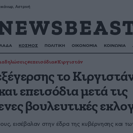
ικάνωρ, Αστρινή
ΛΑΔΑ
ΚΟΣΜΟΣ
ΠΟΛΙΤΙΚΗ
ΟΙΚΟΝΟΜΙΑ
ΚΟΙΝΩΝΙΑ
ιαδηλώσεις
#επεισόδια
#Κιργιστάν
εξέγερσης το Κιργιστάν
αι επεισόδια μετά τις
νες βουλευτικές εκλο
μους, εισέβαλαν στην έδρα της κυβέρνησης και τ