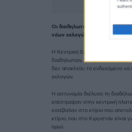
authenti
Οι διαδηλωτές ζητούσαν την π
νέων εκλογών.
Η Κεντρική Εκλογική Επιτροπή α
διαδηλωτών, ενώ μία εκπρόσωπος 
δεν αποκλείει το ενδεχόμενο ν
εκλογών.
Η αστυνομία διέλυσε τη διαδήλω
επέστρεψαν στην κεντρική πλατε
εισέβαλαν στο κτίριο που αποτελ
κτίριο, που στο Κιργιστάν είναι
πρωί.