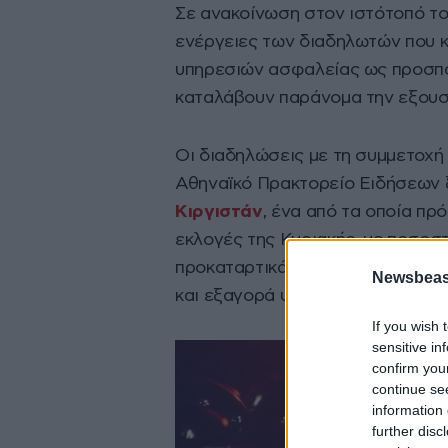
Σε ανακοίνωση στον ιστότοπό το
ενέργειες των διαδηλωτών που κ
υπηρεσιών ασφαλείας ως προσπά
καταλάβουν παράνομα την εξουσ
Οι διαδηλώσεις με τη συμμετοχή
Αθηναϊκό Πρακτορείο Ειδήσεων 
Κιργιστάν
, ένα από τα οποία πρ
εκλογές της Κυριακής, με ποσοσ
προκαταρτικά αποτελέσματα. Όμω
Newsbeast
και εξαγορά ψήφων.
If you wish 
sensitive in
confirm you
continue se
information 
further disc