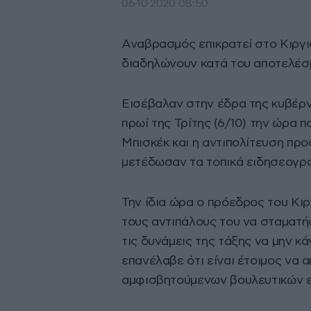
06·10·2020 08:50
Αναβρασμός επικρατεί στο Κιργισ
διαδηλώνουν κατά του αποτελέσ
Εισέβαλαν στην έδρα της κυβέρ
πρωί της Τρίτης (6/10) την ώρα
Μπισκέκ και η αντιπολίτευση προ
μετέδωσαν τα τοπικά ειδησεογραφ
Την ίδια ώρα ο πρόεδρος του Κ
τους αντιπάλους του να σταματή
τις δυνάμεις της τάξης να μην 
επανέλαβε ότι είναι έτοιμος να
αμφισβητούμενων βουλευτικών 