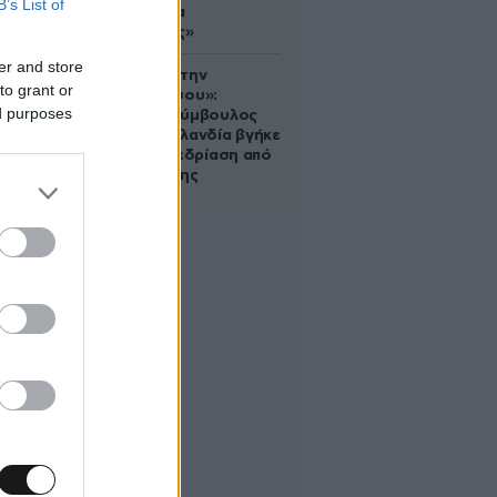
B’s List of
σου είναι να
αδυνατίσεις»
er and store
«Βλέπουμε την
to grant or
μπουγάδα σου»:
ed purposes
Δημοτική σύμβουλος
στη Νέα Ζηλανδία βγήκε
live σε συνεδρίαση από
το μπάνιο της