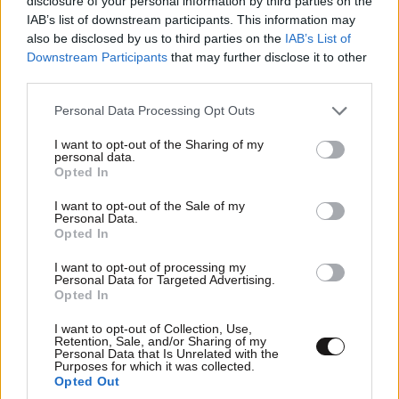
disclosure of your personal information by third parties on the
IAB’s list of downstream participants. This information may
also be disclosed by us to third parties on the
IAB’s List of
Downstream Participants
that may further disclose it to other
third parties.
Please note that this website/app uses one or more Google
Personal Data Processing Opt Outs
ΣΧΌΛΙΑ ΑΝΑΓΝΩΣΤΏΝ
9
services and may gather and store information including but
not limited to your visit or usage behaviour. You may click to
I want to opt-out of the Sharing of my
personal data.
grant or deny consent to Google and its third-party tags to
Opted In
use your data for below specified purposes in below Google
consent section.
I want to opt-out of the Sale of my
Personal Data.
Opted In
ΠΡΟΣΘΕΣΤΕ ΤΟ ΣΧΟΛΙΟ ΣΑΣ
I want to opt-out of processing my
Personal Data for Targeted Advertising.
Opted In
I want to opt-out of Collection, Use,
Retention, Sale, and/or Sharing of my
Personal Data that Is Unrelated with the
Purposes for which it was collected.
Opted Out