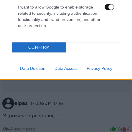
I want to allow Google to enable storage
related to security, including authentication
functionality and fraud prevention, and other
user protection.
CONFIRM
Data Deletion
Data Access
Privacy Policy
eipas
17·03·2014 17:16
Μερακλής ο μπάρμπας........
Απαντήστε
10
4