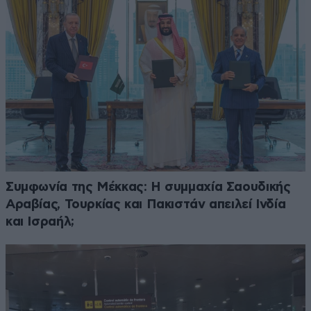
Συμφωνία της Μέκκας: Η συμμαχία Σαουδικής
Αραβίας, Τουρκίας και Πακιστάν απειλεί Ινδία
και Ισραήλ;