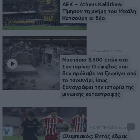
ΑΕΚ – Athens Kallithea:
Τίμησαν τη μνήμη του Μιχάλη
Κατσούρη οι δύο
ΕΛΛΑΔΑ
13 λ. πριν
Μυστήριο 3.500 ετών στη
Σαντορίνη: Ο έφηβος που
δεν πρόλαβε να ξεφύγει από
το τσουνάμι, ίσως
ξαναγράφει την ιστορία της
μινωικής καταστροφής
1
ΑΘΛΗΤΙΚΑ
23 λ. πριν
Ολυμπιακός: Εντός έδρας