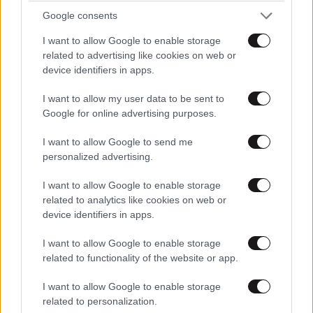
Google consents
I want to allow Google to enable storage
related to advertising like cookies on web or
Xαρακτήρες: 0/1000
device identifiers in apps.
Διαβάστε και ακολουθήστε τους κανόνες σχολιασμού
I want to allow my user data to be sent to
Google for online advertising purposes.
ΠΡΟΣΘΗΚΗ
I want to allow Google to send me
personalized advertising.
I want to allow Google to enable storage
Nikos Athinaios
18·03·2014 00:24
related to analytics like cookies on web or
device identifiers in apps.
Αν ησουν στην ελλαδα μπαρμπα μου, οχι τριο αλλα με
ποδοσφαιρική ομαδα θα το εκανες!!! Γιατι δεν
I want to allow Google to enable storage
ρωταγες;; για φερε την επιχείρηση σ' κάττ....
related to functionality of the website or app.
Απαντήστε
11
2
I want to allow Google to enable storage
related to personalization.