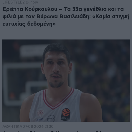
LIFESTYLE
2 ω. πριν
Εριέττα Κούρκουλου – Τα 33α γενέθλια και τα
φιλιά με τον Βύρωνα Βασιλειάδη: «Καμία στιγμή
ευτυχίας δεδομένη»
ΑΘΛΗΤΙΚΑ
07·08·2026 21:30