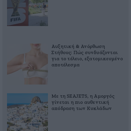
Αυξητική & Ανόρθωση
Στήθους: Πώς συνδυάζονται
για το τέλειο, εξατομικευμένο
αποτέλεσμα
Με τη SEAJETS, η Αμοργός
γίνεται η πιο αυθεντική
απόδραση των Κυκλάδων