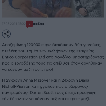
17·03·2014 15:02
σχόλια
9
Αποζημίωση 120.000 ευρώ διεκδικούν δύο γυναίκες,
στελέχη του τομέα των πωλήσεων της εταιρείας
Entico Corporation Ltd στο Λονδίνο, υποστηρίζοντας
πως ο εργοδότης τους τις απέλυσε όταν αρνήθηκαν
να κάνουν μαζί του… τρίο!
Η 29χρονη Anna Mazover και η 24χρονη Diana
Nicholl-Pierson κατήγγειλαν πως ο 55χρονος-
παντρεμένος- Darren Scott τους έταζε προαγωγή
εάν δέχονταν να κάνουν σεξ και οι τρεις μαζί.