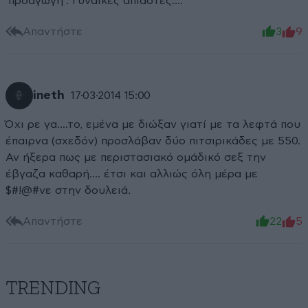
'προαγωγή'. Γυναίκες άπιαστες....
Απαντήστε
3
9
ineth
17·03·2014 15:00
Όχι ρε γα....το, εμένα με διώξαν γιατί με τα λεφτά που
έπαιρνα (σχεδόν) προσλάβαν δύο πιτσιρικάδες με 550.
Αν ήξερα πως με περιστασιακό ομάδικό σεξ την
έβγαζα καθαρή.... έτσι και αλλιώς όλη μέρα με
$#!@#νε στην δουλειά.
Απαντήστε
22
5
TRENDING