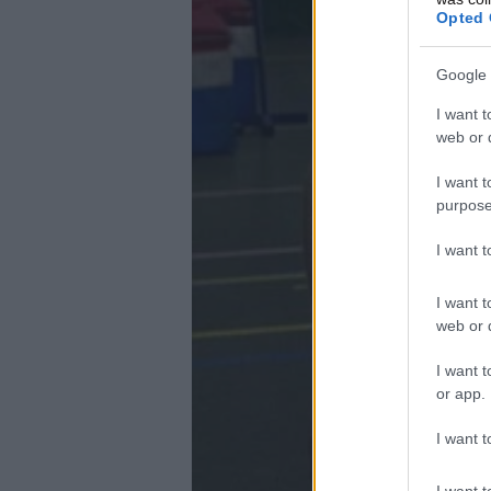
Opted 
Google 
I want t
web or d
I want t
purpose
I want 
I want t
web or d
I want t
or app.
I want t
I want t