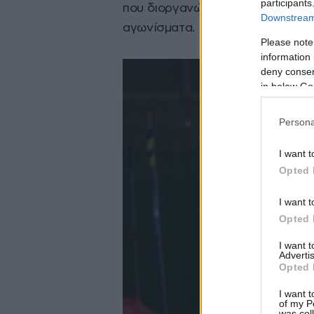
participants
που διοργανώνονται κάθε χρόνο,
Downstream 
αγωνίσματα.
Please note
information 
deny consent
in below Go
Persona
I want t
Opted 
I want t
Opted 
I want 
Advertis
Opted 
I want t
of my P
was col