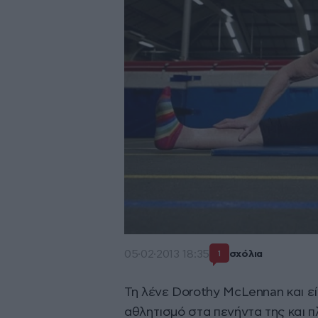
05·02·2013 18:35
σχόλια
1
Τη λένε Dorothy McLennan και εί
αθλητισμό στα πενήντα της και π