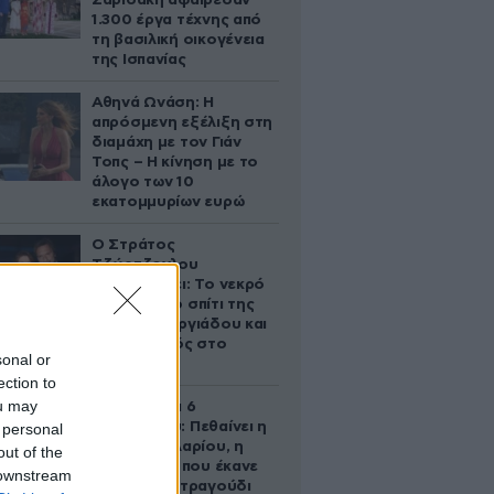
Σαριδάκη αφαίρεσαν
1.300 έργα τέχνης από
τη βασιλική οικογένεια
της Ισπανίας
Αθηνά Ωνάση: Η
απρόσμενη εξέλιξη στη
διαμάχη με τον Γιάν
Τοπς – Η κίνηση με το
άλογο των 10
εκατομμυρίων ευρώ
Ο Στράτος
Τζώρτζογλου
αποκαλύπτει: Το νεκρό
έμβρυο στο σπίτι της
Μαρίας Γεωργιάδου και
ο εγκλεισμός στο
sonal or
ψυχιατρείο
ection to
ou may
Σαν σήμερα 6
Αυγούστου: Πεθαίνει η
 personal
Ρίτα Σακελλαρίου, η
out of the
λαϊκή ντίβα που έκανε
 downstream
τη ζωή της τραγούδι