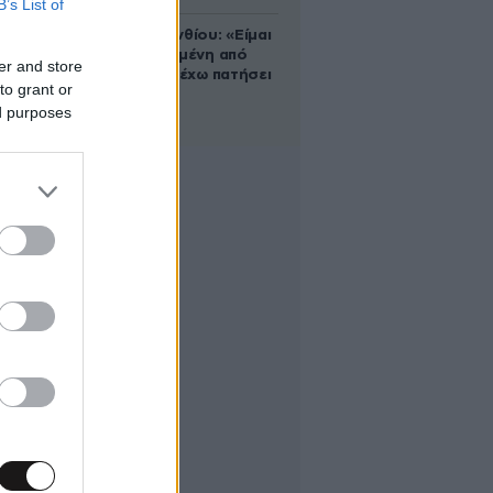
B’s List of
Μαρία Κορινθίου: «Είμαι
πιο ευτυχισμένη από
er and store
ποτέ – Ναι, έχω πατήσει
to grant or
φρένο»
ed purposes