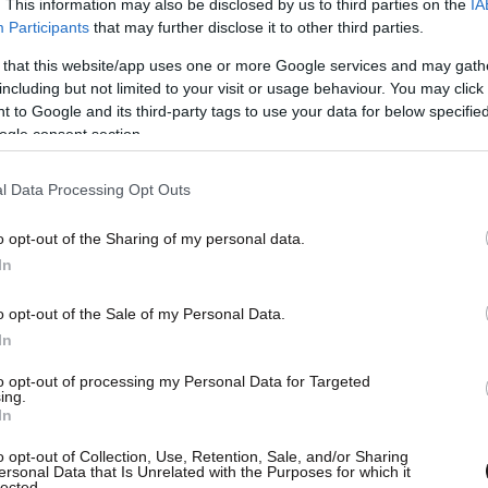
. This information may also be disclosed by us to third parties on the
IA
 κερδίζοντας μετάλλιο σχεδόν σε όλα τα
Participants
that may further disclose it to other third parties.
 that this website/app uses one or more Google services and may gath
including but not limited to your visit or usage behaviour. You may click 
 to Google and its third-party tags to use your data for below specifi
ogle consent section.
l Data Processing Opt Outs
o opt-out of the Sharing of my personal data.
In
o opt-out of the Sale of my Personal Data.
In
to opt-out of processing my Personal Data for Targeted
ing.
In
o opt-out of Collection, Use, Retention, Sale, and/or Sharing
ersonal Data that Is Unrelated with the Purposes for which it
lected.