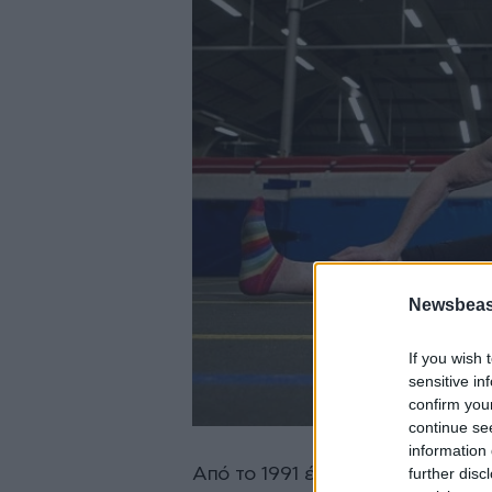
Newsbeast
If you wish 
sensitive in
confirm you
continue se
information 
further disc
Από το 1991 έχει συναγωνιστεί σ