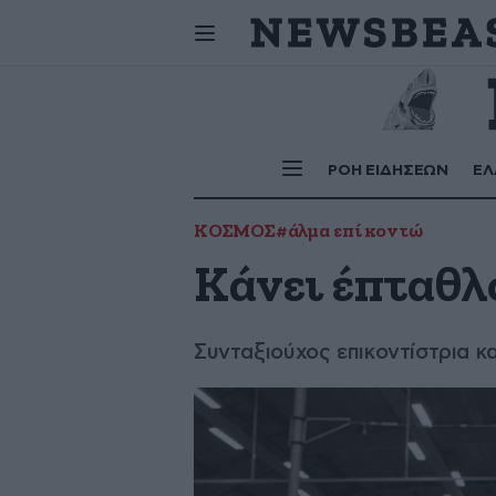
Αστέριος, Ν
Σήμερα
γιορτάζουν:
ΡΟΗ ΕΙΔΗΣΕΩΝ
ΕΛ
ΚΟΣΜΟΣ
#άλμα επί κοντώ
Κάνει έπταθλο
Συνταξιούχος επικοντίστρια κ