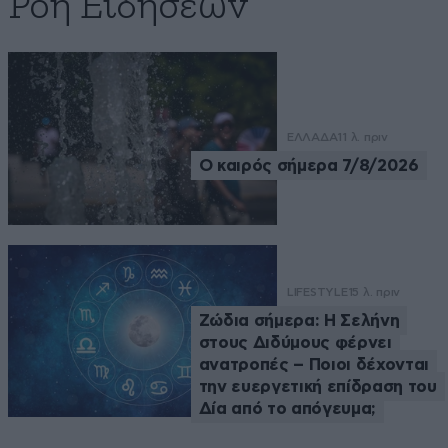
Ροή Ειδήσεων
ΕΛΛΑΔΑ
11 λ. πριν
Ο καιρός σήμερα 7/8/2026
LIFESTYLE
15 λ. πριν
Ζώδια σήμερα: Η Σελήνη
στους Διδύμους φέρνει
ανατροπές – Ποιοι δέχονται
την ευεργετική επίδραση του
Δία από το απόγευμα;