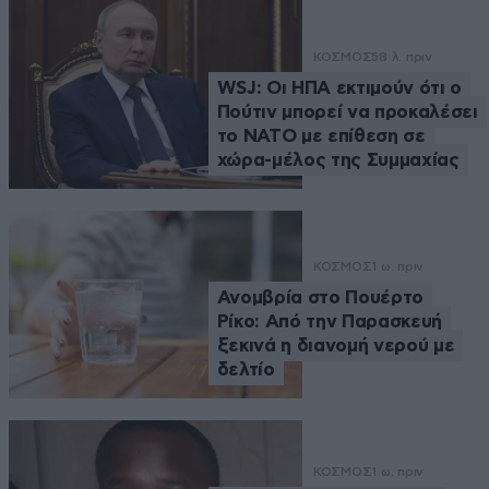
ΚΟΣΜΟΣ
58 λ. πριν
WSJ: Οι ΗΠΑ εκτιμούν ότι ο
Πούτιν μπορεί να προκαλέσει
το ΝΑΤΟ με επίθεση σε
χώρα-μέλος της Συμμαχίας
ΚΟΣΜΟΣ
1 ω. πριν
Ανομβρία στο Πουέρτο
Ρίκο: Από την Παρασκευή
ξεκινά η διανομή νερού με
δελτίο
ΚΟΣΜΟΣ
1 ω. πριν