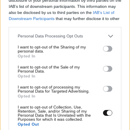
disclosure of your personal information by third parties on the
IAB’s list of downstream participants. This information may
dk.
02·10·2018 16:52
also be disclosed by us to third parties on the
IAB’s List of
Downstream Participants
that may further disclose it to other
Είναι fake new, τέτοιο άγαλμα δεν υπάρχει στην
third parties.
Λιθουανία. Και μόνο για πελάτη του ψυχίατρου
ή του εισαγγελέα κάνεις.
Please note that this website/app uses one or more Google
Personal Data Processing Opt Outs
services and may gather and store information including but
Απαντήστε
0
0
not limited to your visit or usage behaviour. You may click to
I want to opt-out of the Sharing of my
personal data.
grant or deny consent to Google and its third-party tags to
Opted In
use your data for below specified purposes in below Google
consent section.
I want to opt-out of the Sale of my
Personal Data.
TRENDING
Opted In
I want to opt-out of processing my
Personal Data for Targeted Advertising.
Opted In
I want to opt-out of Collection, Use,
Retention, Sale, and/or Sharing of my
Personal Data that Is Unrelated with the
Purposes for which it was collected.
Opted Out