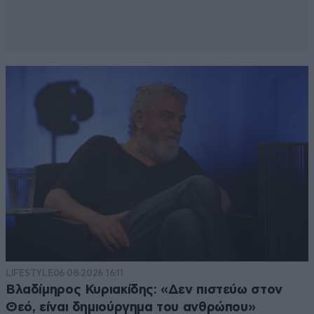
LIFESTYLE
06·08·2026 16:11
Βλαδίμηρος Κυριακίδης: «Δεν πιστεύω στον
Θεό, είναι δημιούργημα του ανθρώπου»