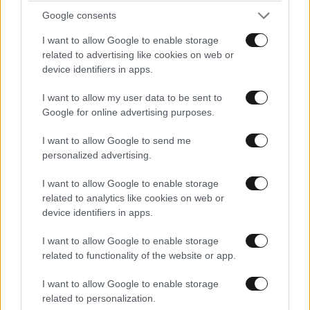
Google consents
I want to allow Google to enable storage
related to advertising like cookies on web or
device identifiers in apps.
ΕΛΛΑΔΑ
06·08·2026 21:47
I want to allow my user data to be sent to
Τραγωδία στα Μάλια: «Ο πανικός τη σκότωσε»
Google for online advertising purposes.
– Τι λένε μάρτυρες για τη 42χρονη Ολλανδή
I want to allow Google to send me
που πνίγηκε προσπαθώντας να σώσει τη φίλη
personalized advertising.
της
I want to allow Google to enable storage
related to analytics like cookies on web or
device identifiers in apps.
I want to allow Google to enable storage
related to functionality of the website or app.
I want to allow Google to enable storage
related to personalization.