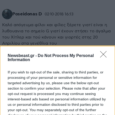
Poseidonas D
02·10·2018 16:13
Καλό απόγευμα φίλοι και φίλες ξέρετε γιατί είναι η
λυθουανια το σημείο G γιατί έχουν στήσει το άγαλμα
του Χίτλερ και τού κάνουν και γιορτές στης 20
Απριλίου στα γενέθλια του
Απαντήστε
0
0
Newsbeast.gr -
Do Not Process My Personal
Information
CHRIS1971
03·10·2018 09:08
If you wish to opt-out of the sale, sharing to third parties, or
processing of your personal or sensitive information for
νομίζω ετοιμάζουν και το άγαλμα του τσίπρα
targeted advertising by us, please use the below opt-out
τώρα,εγκαίνια λεει τον Νοέμβρη
section to confirm your selection. Please note that after your
opt-out request is processed you may continue seeing
Απαντήστε
0
0
interest-based ads based on personal information utilized by
us or personal information disclosed to third parties prior to
your opt-out. You may separately opt-out of the further