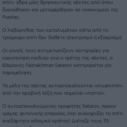
σπίτι- έδρα μίας θρησκευτικής σέκτας από όπου
διασώθηκαν και μεταφέρθηκαν σε νοσοκομείο της
Ρωσίας.
Ο λαβύρινθος των καταλυμάτων κάτω από το
τριώροφο σπίτι δεν διέθετε ηλεκτρισμό ή εξαερισμό.
Οι γονείς τους αντιμετωπίζουν κατηγορίες για
κακοποίηση παιδιών ενώ ο ηγέτης της σέκτας, ο
83χρονος Faizrakhman Satarov κατηγορείται για
παραμέληση.
Τα μέλη της σέκτας αυτοαποκαλούνται «muammin»
από την αραβική λέξη που σημαίνει «πιστοί».
Ο αυτοαποκαλούμενος προφήτης Satarov, πρώην
ιμάμης γειτονικής επαρχίας, έχει ανακηρύξει το σπίτι
ανεξάρτητο ισλαμικό κράτος! Διέταζε τους 70