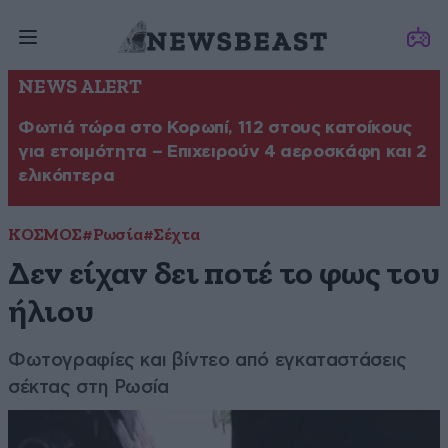
NEWS ALERT
Φωτιά τώρα στο Κορωπί, 112 στους κατοίκους
για ετοιμότητα – Επιχειρούν 4 αεροσκάφη και 2
ελικόπτερα
ΚΟΣΜΟΣ
#Ρωσία
#Σέχτα
Δεν είχαν δει ποτέ το φως του
ήλιου
Φωτογραφίες και βίντεο από εγκαταστάσεις
σέκτας στη Ρωσία