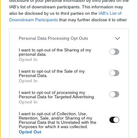
disclosure of your personal information by third parties on the
κλιμάκωση του πολέμου στην Ουκρανία
IAB’s list of downstream participants. This information may
also be disclosed by us to third parties on the
IAB’s List of
Downstream Participants
that may further disclose it to other
third parties.
Please note that this website/app uses one or more Google
Personal Data Processing Opt Outs
services and may gather and store information including but
not limited to your visit or usage behaviour. You may click to
I want to opt-out of the Sharing of my
personal data.
grant or deny consent to Google and its third-party tags to
Opted In
use your data for below specified purposes in below Google
consent section.
I want to opt-out of the Sale of my
Personal Data.
Opted In
I want to opt-out of processing my
Personal Data for Targeted Advertising.
Opted In
I want to opt-out of Collection, Use,
Η «σκιά» του Τραμπ πάνω από τα Βαλκάνια:
Retention, Sale, and/or Sharing of my
Γιατί η Βοσνία κινδυνεύει με νέα
Personal Data that Is Unrelated with the
Purposes for which it was collected.
αποσταθεροποίηση – Νέος πόλος στη μάχη
Opted Out
Δύσης–Ρωσίας