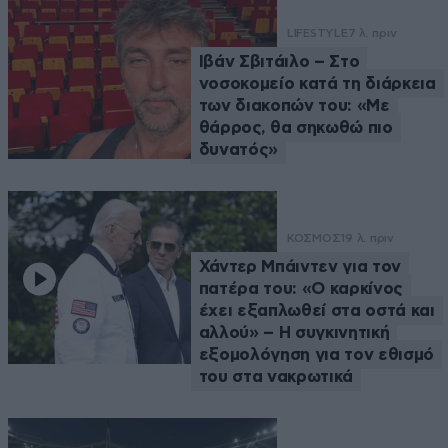
LIFESTYLE
7 λ. πριν
Ιβάν Σβιτάιλο – Στο
νοσοκομείο κατά τη διάρκεια
των διακοπών του: «Με
θάρρος, θα σηκωθώ πιο
δυνατός»
ΚΟΣΜΟΣ
19 λ. πριν
Χάντερ Μπάιντεν για τον
πατέρα του: «Ο καρκίνος
έχει εξαπλωθεί στα οστά και
αλλού» – Η συγκινητική
εξομολόγηση για τον εθισμό
του στα νακρωτικά