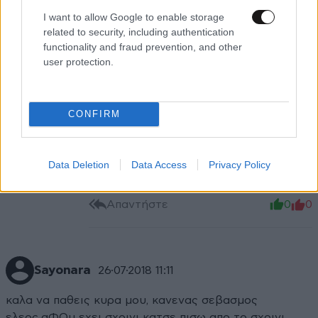
I want to allow Google to enable storage
Διάβασε ιστορία να ξεστραβωθεις
related to security, including authentication
καημένε....άγγλοι +αμερικανοί το ίδιο είναι
functionality and fraud prevention, and other
...
user protection.
Απαντήστε
1
0
CONFIRM
K x
26·07·2018 15:10
Πριν απαντήσεις βιαστικά σε
Data Deletion
Data Access
Privacy Policy
πληροφορώ ότι έχει δίκαιο.
Απαντήστε
0
0
Sayonara
26·07·2018 11:11
καλα να παθεις κυρα μου, κανενας σεβασμος
ελεος.αΦΟυ εχει σχοινι κατσε πισω απο το σχοινι