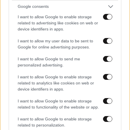
Πόσο κόμπλεξ πια....?
Google consents
I want to allow Google to enable storage
Απαντήστε
0
0
related to advertising like cookies on web or
device identifiers in apps.
I want to allow my user data to be sent to
advouk77
26·07·2018 12:23
Google for online advertising purposes.
Για να μην ακουγονται ανακριβειες...τους
I want to allow Google to send me
ιθαγενεις αμερικανους τους εφαγαν οι
personalized advertising.
αμερικανοι εποικοι και οι Γαλλοι συμμαχοι τους.
I want to allow Google to enable storage
Ηταν απο τις βασικες αιτιες της διακυρηξης της
related to analytics like cookies on web or
ανεξαρτησιας τους. Οι Αγγλοι τους
device identifiers in apps.
προστατευαν και ηταν συμμαχοι στο
αγγλοαμερικανικο πολεμο.
I want to allow Google to enable storage
related to functionality of the website or app.
Απαντήστε
0
2
I want to allow Google to enable storage
related to personalization.
Αστυρ
26·07·2018 13:32