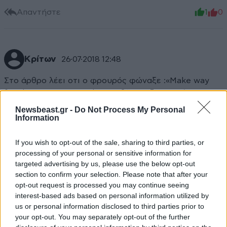
Απαντήστε
1
0
Κρίτων
26·07·2018 12:48
Στο άρθρο λέει οτι ο φρουρός φώναξε :«Make way
for the Queen's Guard». Στο βίντεο δεν ακούγεται
κάτι τέτοιο. Αναρωτιέμαι έχει πληροφορία απο τις
Newsbeast.gr -
Do Not Process My Personal
πηγές του ο αρθρογράφος? Η το φαντάστηκε?
Information
Απαντήστε
2
0
If you wish to opt-out of the sale, sharing to third parties, or
processing of your personal or sensitive information for
targeted advertising by us, please use the below opt-out
section to confirm your selection. Please note that after your
opt-out request is processed you may continue seeing
Nikilkha
26·07·2018 11:52
interest-based ads based on personal information utilized by
us or personal information disclosed to third parties prior to
Ανέκαθεν οι Άγγλοι γουρούνια ήταν...οι μεγαλύτεροι
your opt-out. You may separately opt-out of the further
εγκληματίες πολέμων και αποικιοκράτες αιμοσταγείς