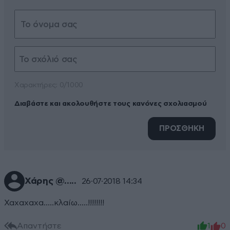
Xαρακτήρες: 0/1000
Διαβάστε και ακολουθήστε τους κανόνες σχολιασμού
ΠΡΟΣΘΗΚΗ
Χάρης @.....
26·07·2018 14:34
Χαχαχαχα.....κλαίω.....!!!!!!!!
Απαντήστε
1
0