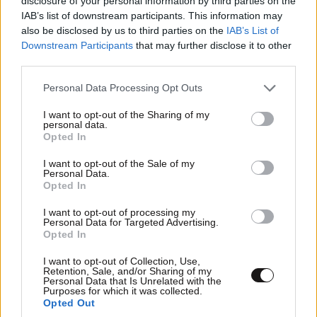
disclosure of your personal information by third parties on the
.Για να κατακλεψουν άλλους λαούς.Κατέστρεψαν τους
IAB’s list of downstream participants. This information may
ιθαγενείς της Αμερικής της Αυστραλίας .Χιλιάδες
also be disclosed by us to third parties on the
IAB’s List of
σκλάβοι της Αφρικής μαρτύρησαν στα χέρια τους.Οι
Downstream Participants
that may further disclose it to other
συγχρονοι αμερικανοι ειναι απογονοι των Αηγλων
third parties.
αποικοικρατων .Όποτε αυτή η συμπεριφορα του
Please note that this website/app uses one or more Google
Personal Data Processing Opt Outs
ηλιθιου αγγλου στρατιώτη δε μ φαίνεται παράξενη.Θα
services and may gather and store information including but
μπορούσε να είχε πέσει με το κεφαλή και μ σκοτωθεί
not limited to your visit or usage behaviour. You may click to
I want to opt-out of the Sharing of my
personal data.
η γυναίκα.Αλλά από εγωισμό δεν σταμάτησε η έστω
grant or deny consent to Google and its third-party tags to
Opted In
να φωνάξει έπρεπε!Μπορεί να κατακρίνουν τους
use your data for below specified purposes in below Google
consent section.
Έλληνες αλλά οι Ευζωνοι στο σύνταγμα πχ Δ θα κάναν
I want to opt-out of the Sale of my
Personal Data.
ποτέ κάτι τέτοιο.Ντροπή στους Άγγλους .Και τσάμπα
Opted In
διακοπές μ μου πρόσφεραν στην Αγγλία δε θα πήγαινα
.χειρότερος λαός δεν υπάρχει.Την Ελλάδα μας και τα
I want to opt-out of processing my
Personal Data for Targeted Advertising.
μάτια μας!
Opted In
Απαντήστε
0
3
I want to opt-out of Collection, Use,
Retention, Sale, and/or Sharing of my
Personal Data that Is Unrelated with the
Purposes for which it was collected.
Pantelis
26·07·2018 14:58
Opted Out