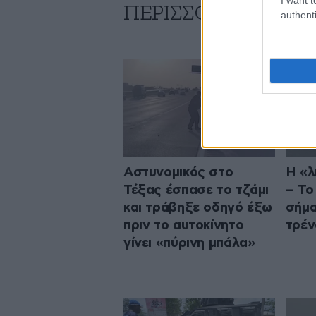
ΠΕΡΙΣΣΟΤΕΡΑ ΑΠΟ
authenti
Αστυνομικός στο
Η «λ
Τέξας έσπασε το τζάμι
– Το
και τράβηξε οδηγό έξω
σήμα
πριν το αυτοκίνητο
τρέν
γίνει «πύρινη μπάλα»