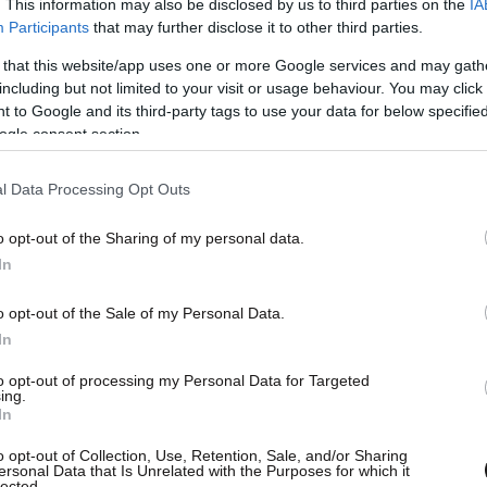
. This information may also be disclosed by us to third parties on the
IA
Participants
that may further disclose it to other third parties.
 that this website/app uses one or more Google services and may gath
including but not limited to your visit or usage behaviour. You may click 
δη από την ψήφιση του νόμου από την
 to Google and its third-party tags to use your data for below specifi
 αμυντική και πολιτική και οικονομική
ogle consent section.
ι ανακαλέσει τον πρεσβευτή της για
l Data Processing Opt Outs
o opt-out of the Sharing of my personal data.
 της τουρκικής κυβέρνησης, Μπουλέντ Αρίντς,
In
ι η Τουρκία (ως χώρα ή τούρκοι πολίτες) θα
ρωπαϊκό Δικαστήριο Ανθρωπίνων Δικαιωμάτων
o opt-out of the Sale of my Personal Data.
In
λία, αν ο υιοθετηθεί νόμος.
to opt-out of processing my Personal Data for Targeted
ing.
In
o opt-out of Collection, Use, Retention, Sale, and/or Sharing
ersonal Data that Is Unrelated with the Purposes for which it
lected.