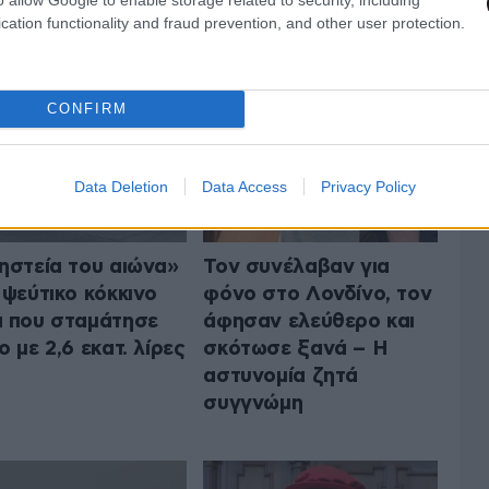
 ΤΟΝ ΚΟΣΜΟ
cation functionality and fraud prevention, and other user protection.
ΟΛΑ ΤΑ ΑΡΘΡΑ
CONFIRM
Data Deletion
Data Access
Privacy Policy
ηστεία του αιώνα»
Τον συνέλαβαν για
 ψεύτικο κόκκινο
φόνο στο Λονδίνο, τον
 που σταμάτησε
άφησαν ελεύθερο και
ο με 2,6 εκατ. λίρες
σκότωσε ξανά – Η
αστυνομία ζητά
συγγνώμη