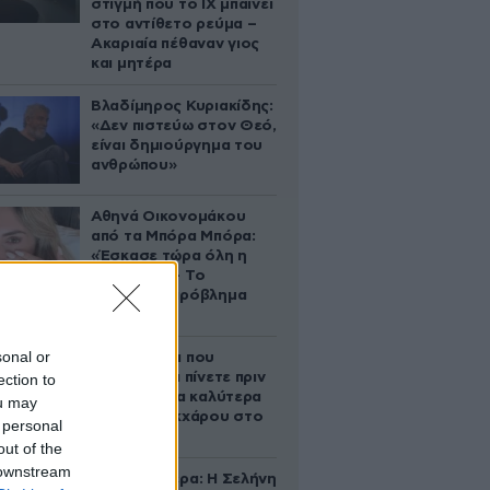
στιγμή που το ΙΧ μπαίνει
στο αντίθετο ρεύμα –
Ακαριαία πέθαναν γιος
και μητέρα
Βλαδίμηρος Κυριακίδης:
«Δεν πιστεύω στον Θεό,
είναι δημιούργημα του
ανθρώπου»
Αθηνά Οικονομάκου
από τα Μπόρα Μπόρα:
«Έσκασε τώρα όλη η
κούραση» – Το
απρόοπτο πρόβλημα
υγείας
sonal or
5 ροφήματα που
μπορείτε να πίνετε πριν
ection to
τον ύπνο για καλύτερα
ou may
επίπεδα σακχάρου στο
 personal
αίμα
out of the
 downstream
Ζώδια σήμερα: Η Σελήνη