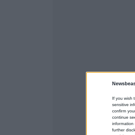
Newsbeast
If you wish 
sensitive in
confirm you
continue se
information 
further disc