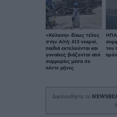
«Κόλαση» δίχως τέλος
ΗΠΑ:
στην Αϊτή: 613 νεκροί,
συμφ
παιδιά εκτελούνται και
του 
γυναίκες βιάζονται από
πρό
συμμορίες μέσα σε
πέντε μήνες
Ακολουθήστε το
NEWSBE
ό