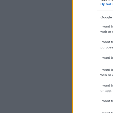
Opted 
Google 
I want t
web or d
I want t
purpose
I want 
I want t
web or d
I want t
or app.
I want t
I want t