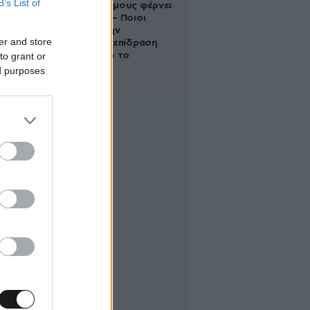
B’s List of
στους Διδύμους φέρνει
ανατροπές – Ποιοι
δέχονται την
er and store
ευεργετική επίδραση
to grant or
του Δία από το
απόγευμα;
ed purposes