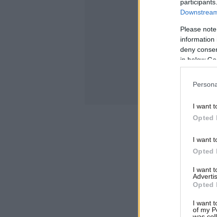
participants
Downstream 
Please note
information 
deny consent
in below Go
Persona
I want t
Opted 
I want t
Opted 
I want 
Advertis
Opted 
I want t
of my P
was col