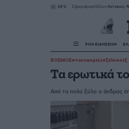
Αστέριος, Ν
Σήμερα
γιορτάζουν:
ΡΟΗ ΕΙΔΗΣΕΩΝ
ΕΛ
ΚΟΣΜΟΣ
#νοσοκομείο
#ξύλο
#σεξ
Τα ερωτικά τ
Από το πολύ ξύλο ο άνδρας έ