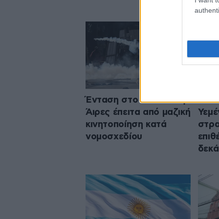
authenti
Ένταση στο Μπουένος
Νέα 
Άιρες έπειτα από μαζική
Υεμέ
κινητοποίηση κατά
στρα
νομοσχεδίου
επιθ
δεκά