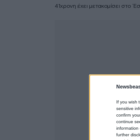
41χρονη έχει μετακομίσει στο Έ
Newsbeast
If you wish 
sensitive in
confirm you
continue se
information 
further disc