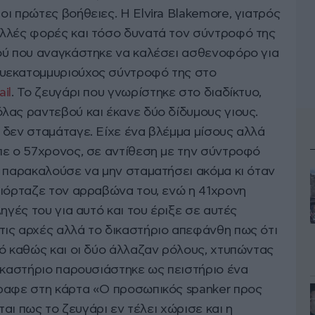
ι πρώτες βοήθειες. Η Elvira Blakemore, γιατρός
ολλές φορές και τόσο δυνατά τον σύντροφό της
ού που αναγκάστηκε να καλέσει ασθενοφόρο για
υεκατομμυριούχος σύντροφό της στο
ail
. Το ζευγάρι που γνωρίστηκε στο διαδίκτυο,
λας ραντεβού και έκανε δύο δίδυμους γιους.
 δεν σταμάταγε. Είχε ένα βλέμμα μίσους αλλά
πε ο 57χρονος, σε αντίθεση με την σύντροφό
ν παρακαλούσε να μην σταματήσει ακόμα κι όταν
γιόρταζε τον αρραβώνα του, ενώ η 41χρονη
ηγές του για αυτό και του έριξε σε αυτές
ις αρχές αλλά το δικαστήριο απεφάνθη πως ότι
κό καθώς και οι δύο άλλαζαν ρόλους, χτυπώντας
δικαστήριο παρουσιάστηκε ως πειστήριο ένα
ραφε στη κάρτα «Ο προσωπικός spanker προς
ται πως το ζευγάρι εν τέλει χώρισε και η