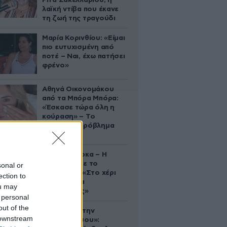
Ρίτα Σακελλαρίου, η
λαϊκή ντίβα που έκανε
τη ζωή της τραγούδι
Μαρία Κορινθίου: «Είμαι
πιο ευτυχισμένη από
ποτέ – Ναι, έχω πατήσει
φρένο»
Αθηνά Οικονομάκου
από τα Μπόρα Μπόρα:
«Έσκασε τώρα όλη η
κούραση» – Το
απρόοπτο πρόβλημα
υγείας
Δανάη Μπάρκα – Η
ανάρτηση με το
sonal or
σάντουιτς: «Στο χέρι
ection to
σου είναι να
ou may
αδυνατίσεις»
 personal
out of the
«Βλέπουμε την
 downstream
μπουγάδα σου»: