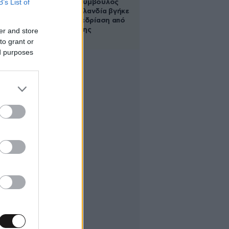
B’s List of
Δημοτική σύμβουλος
στη Νέα Ζηλανδία βγήκε
live σε συνεδρίαση από
το μπάνιο της
er and store
to grant or
ed purposes