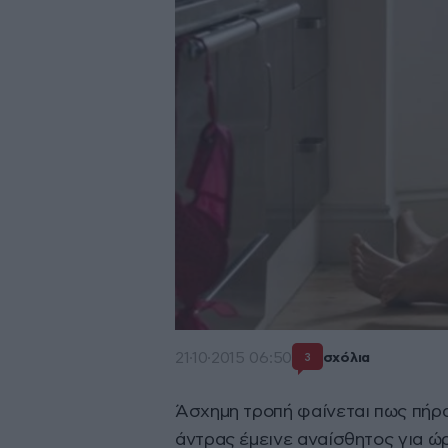
21·10·2015 06:50
σχόλια
3
Άσχημη τροπή φαίνεται πως πήρα
άντρας έμεινε αναίσθητος για ώρ