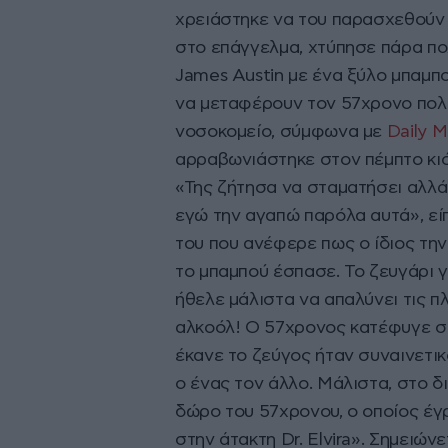
χρειάστηκε να του παρασχεθούν ο
στο επάγγελμα, χτύπησε πάρα π
James Austin με ένα ξύλο μπαμπ
να μεταφέρουν τον 57χρονο πολ
νοσοκομείο, σύμφωνα με
Daily M
αρραβωνιάστηκε στον πέμπτο κιό
«Της ζήτησα να σταματήσει αλλά
εγώ την αγαπώ παρόλα αυτά», εί
του που ανέφερε πως ο ίδιος τη
το μπαμπού έσπασε. Το ζευγάρι 
ήθελε μάλιστα να απαλύνει τις πλ
αλκοόλ! Ο 57χρονος κατέφυγε στ
έκανε το ζεύγος ήταν συναινετι
ο ένας τον άλλο. Μάλιστα, στο 
δώρο του 57χρονου, ο οποίος έγ
στην άτακτη Dr. Elvira». Σημειώνε