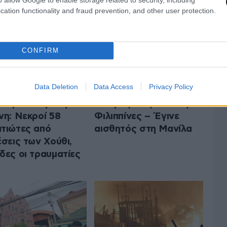
cation functionality and fraud prevention, and other user protection.
CONFIRM
Data Deletion
Data Access
Privacy Policy
κλιμάκωση στην
Σεισμός στις δυτικές
νη: Νεκροί 58
Φιλιππίνες – Έγινε
τιώτες από
αισθητός στη Μανίλα
έσεις των Χούθι,
δες οι τραυματίες