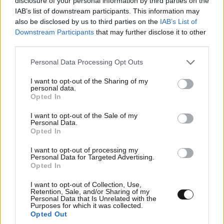
disclosure of your personal information by third parties on the
IAB’s list of downstream participants. This information may
also be disclosed by us to third parties on the
IAB’s List of
Downstream Participants
that may further disclose it to other
third parties.
Please note that this website/app uses one or more Google
Personal Data Processing Opt Outs
services and may gather and store information including but
not limited to your visit or usage behaviour. You may click to
I want to opt-out of the Sharing of my
personal data.
grant or deny consent to Google and its third-party tags to
Opted In
use your data for below specified purposes in below Google
Xαρακτήρες: 0/1000
consent section.
I want to opt-out of the Sale of my
Διαβάστε και ακολουθήστε τους κανόνες σχολιασμού
Personal Data.
Opted In
ΠΡΟΣΘΗΚΗ
I want to opt-out of processing my
Personal Data for Targeted Advertising.
Opted In
I want to opt-out of Collection, Use,
Retention, Sale, and/or Sharing of my
TRENDING
Personal Data that Is Unrelated with the
Purposes for which it was collected.
Opted Out