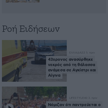
Ροή Ειδήσεων
ΕΛΛΑΔΑ
22 λ. πριν
43χρονος ανασύρθηκε
νεκρός από τη θάλασσα
ανάμεσα σε Αγκίστρι και
Αίγινα
LIFESTYLE
40 λ. πριν
Νόμιζαν ότι παντρεύεται ο