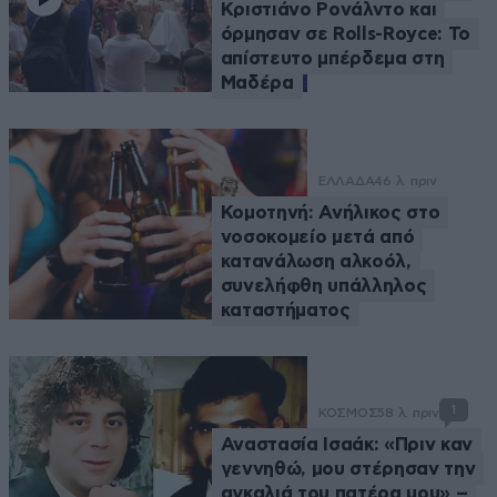
Κριστιάνο Ρονάλντο και
όρμησαν σε Rolls-Royce: Το
απίστευτο μπέρδεμα στη
Μαδέρα
ΕΛΛΑΔΑ
46 λ. πριν
Κομοτηνή: Ανήλικος στο
νοσοκομείο μετά από
κατανάλωση αλκοόλ,
συνελήφθη υπάλληλος
καταστήματος
1
ΚΟΣΜΟΣ
58 λ. πριν
Αναστασία Ισαάκ: «Πριν καν
γεννηθώ, μου στέρησαν την
αγκαλιά του πατέρα μου» –