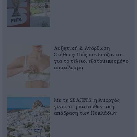
Αυξητική & Ανόρθωση
Στήθους: Πώς συνδυάζονται
για το τέλειο, εξατομικευμένο
αποτέλεσμα
Με τη SEAJETS, η Αμοργός
γίνεται η πιο αυθεντική
απόδραση των Κυκλάδων