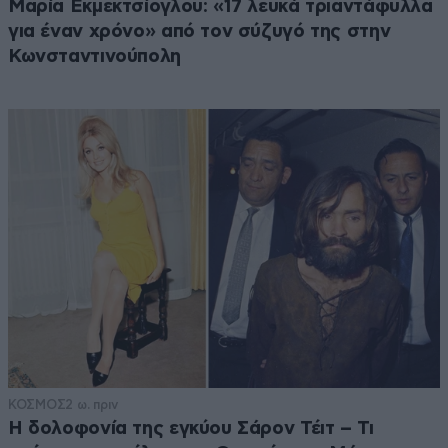
Μαρία Εκμεκτσίογλου: «17 λευκά τριαντάφυλλα
για έναν χρόνο» από τον σύζυγό της στην
Κωνσταντινούπολη
ΚΟΣΜΟΣ
2 ω. πριν
Η δολοφονία της εγκύου Σάρον Τέιτ – Τι