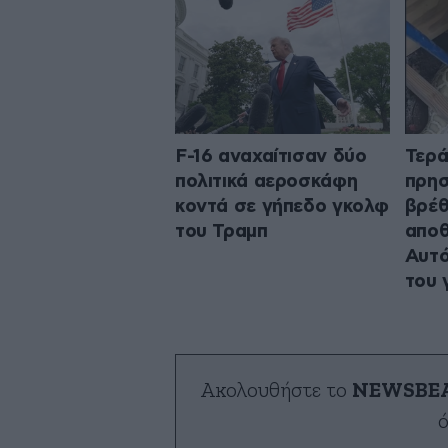
F-16 αναχαίτισαν δύο
Τερά
πολιτικά αεροσκάφη
πρησ
κοντά σε γήπεδο γκολφ
βρέθ
του Τραμπ
αποθ
Αυτό
του 
Ακολουθήστε το
NEWSBE
ό