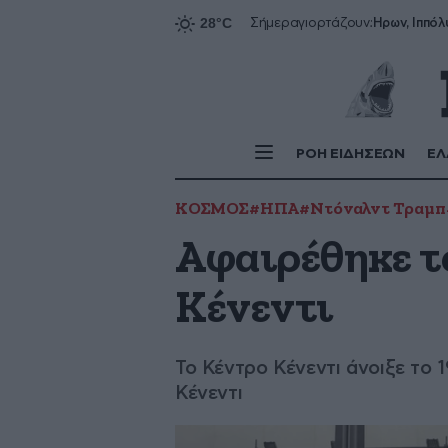
Ήρων, Ιππόλ
Σήμερα
γιορτάζουν:
ΡΟΗ ΕΙΔΗΣΕΩΝ
ΕΛ
ΚΟΣΜΟΣ
#ΗΠΑ
#Ντόναλντ Τραμπ
Αφαιρέθηκε τ
Κένεντι
Το Κέντρο Κένεντι άνοιξε το
Κένεντι