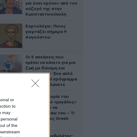
για έναν χρόνο» από τον
σύζυγό της στην
Κωνσταντινούπολη
Εορτολόγιο: Ποιος
γιορτάζει σήμερα 9
Αυγούστου
Οι 5 ασκήσεις που
πρέπει να κάνετε για μια
ζωή με δύναμη και
αυτονομία – Ένα απλό
αλλά ιδανικό πρόγραμμα
καθώς μεγαλώνετε
Η αυτοκρατορία του
sonal or
«Έντικ» και ο «μεγάλος»
ection to
που φέρεται να
ou may
βρίσκεται πίσω του – Τι
 personal
ορίζει ο όρος Greek
Mafia
out of the
 downstream
Περικλής Κονδυλάτος: