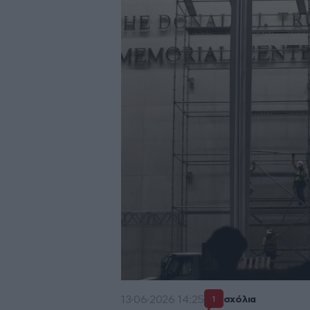
13·06·2026 14:25
σχόλια
1