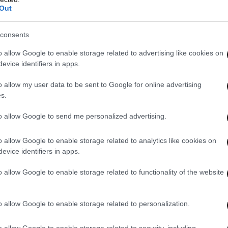
71 ως μνημείο προς τιμήν του δολοφονηθέντος
Out
ντι.
consents
o allow Google to enable storage related to advertising like cookies on
evice identifiers in apps.
o allow my user data to be sent to Google for online advertising
s.
to allow Google to send me personalized advertising.
o allow Google to enable storage related to analytics like cookies on
evice identifiers in apps.
o allow Google to enable storage related to functionality of the website
o allow Google to enable storage related to personalization.
 ΤΟΝ ΚΟΣΜΟ
ΟΛΑ ΤΑ ΑΡΘΡΑ
o allow Google to enable storage related to security, including