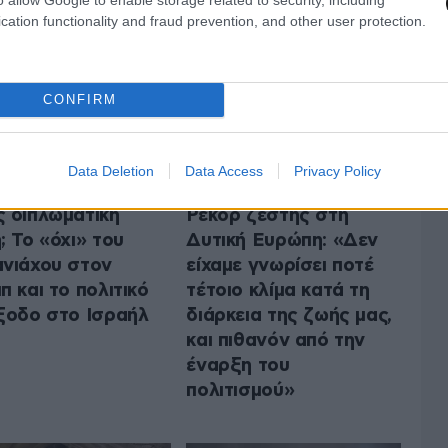
cation functionality and fraud prevention, and other user protection.
CONFIRM
Data Deletion
Data Access
Privacy Policy
 διπλωματική
Ρεκόρ ζέστης στη
; Το «όχι» του
Δυτική Ευρώπη: «Δεν
νιάχου στον
είχαμε γνωρίσει ποτέ
π και το πολιτικό
τέτοιο κλίμα κατά τη
ξοδο στο Ισραήλ
διάρκεια της ζωής μας,
και πιθανόν από την
έναρξη του
πολιτισμού»