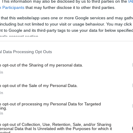
. This information may also be disclosed by us to third parties on the
IA
Participants
that may further disclose it to other third parties.
 that this website/app uses one or more Google services and may gath
including but not limited to your visit or usage behaviour. You may click 
 to Google and its third-party tags to use your data for below specifi
ogle consent section.
l Data Processing Opt Outs
o opt-out of the Sharing of my personal data.
In
ρου, του οποίου πρόεδρος είναι ο Τραμπ, είχε
o opt-out of the Sale of my Personal Data.
ε «The Donald J. Trump and The John F.
In
 Performing Arts» τον Δεκέμβριο. Οι εργασίες
to opt-out of processing my Personal Data for Targeted
ing.
 του Τραμπ στο κτίριο ξεκίνησαν την επόμενη
In
ers και το ΑΠΕ-ΜΠΕ.
o opt-out of Collection, Use, Retention, Sale, and/or Sharing
ersonal Data that Is Unrelated with the Purposes for which it
lected.