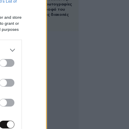
B’s List of
Οι πρώτες φωτογραφίες
με τη σύντροφό του
Ελίνα από τις διακοπές
er and store
τους
to grant or
ed purposes