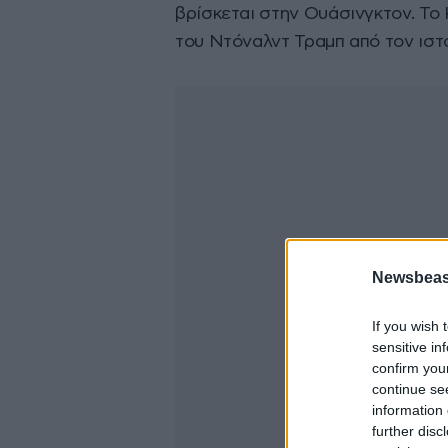
βρίσκεται στην Ουάσινγκτον. Το
του Ντόναλντ Τραμπ από τον ιστ
Newsbeast
If you wish 
sensitive in
confirm you
continue se
information 
further disc