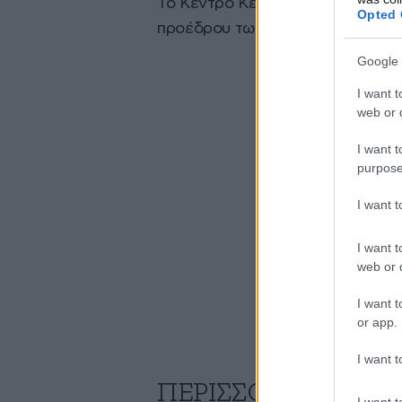
Το Κέντρο Κένεντι άνοιξε το 19
Opted 
προέδρου των ΗΠΑ, Τζον Φ. Κένε
Google 
I want t
web or d
I want t
purpose
I want 
I want t
web or d
I want t
or app.
I want t
ΠΕΡΙΣΣΟΤΕΡΑ ΑΠΟ
I want t