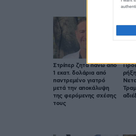
authenti
Στρίπερ ζητά πάνω από
Προς
1 εκατ. δολάρια από
ρήξη
παντρεμένο γιατρό
Νετα
μετά την αποκάλυψη
Τραμ
της φερόμενης σχέσης
αδιέ
τους