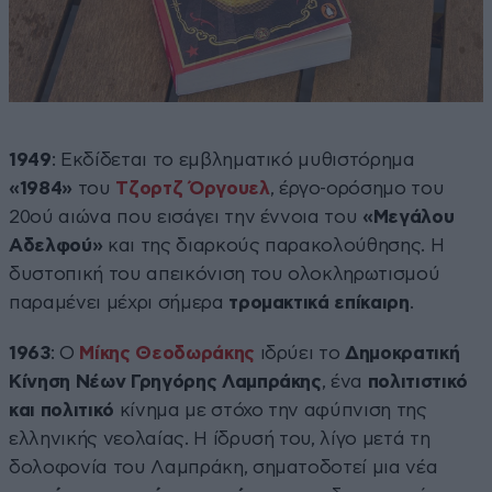
1949
: Εκδίδεται το εμβληματικό μυθιστόρημα
«1984»
του
Τζορτζ Όργουελ
, έργο-ορόσημο του
20ού αιώνα που εισάγει την έννοια του
«Μεγάλου
Αδελφού»
και της διαρκούς παρακολούθησης. Η
δυστοπική του απεικόνιση του ολοκληρωτισμού
παραμένει μέχρι σήμερα
τρομακτικά επίκαιρη
.
1963
: Ο
Μίκης Θεοδωράκης
ιδρύει το
Δημοκρατική
Κίνηση Νέων Γρηγόρης Λαμπράκης
, ένα
πολιτιστικό
και πολιτικό
κίνημα με στόχο την αφύπνιση της
ελληνικής νεολαίας. Η ίδρυσή του, λίγο μετά τη
δολοφονία του Λαμπράκη, σηματοδοτεί μια νέα