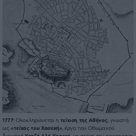
1777
: Ολοκληρώνεται η
τείχιση της Αθήνας
, γνωστή
ως
«τείχος του Χασεκή»
, έργο του Οθωμανού