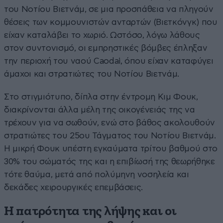
του Νοτίου Βιετνάμ, σε μια προσπάθεια να πληγούν
θέσεις των κομμουνιστών ανταρτών (Βιετκόνγκ) που
είχαν καταλάβει το χωριό. Ωστόσο, λόγω λάθους
στον συντονισμό, οι εμπρηστικές βόμβες έπληξαν
την περιοχή του ναού Caodai, όπου είχαν καταφύγει
άμαχοι και στρατιώτες του Νοτίου Βιετνάμ.
Στο στιγμιότυπο, δίπλα στην έντρομη Κιμ Φουκ,
διακρίνονται άλλα μέλη της οικογένειάς της να
τρέχουν για να σωθούν, ενώ στο βάθος ακολουθούν
στρατιώτες του 25ου Τάγματος του Νοτίου Βιετνάμ.
Η μικρή Φουκ υπέστη εγκαύματα τρίτου βαθμού στο
30% του σώματός της και η επιβίωσή της θεωρήθηκε
τότε θαύμα, μετά από πολύμηνη νοσηλεία και
δεκάδες χειρουργικές επεμβάσεις.
Η πατρότητα της λήψης και οι