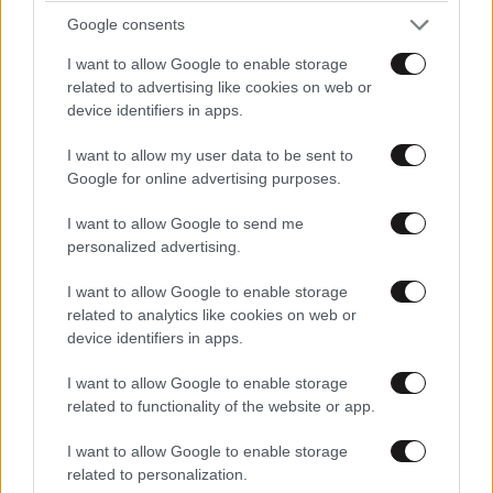
Google consents
I want to allow Google to enable storage
related to advertising like cookies on web or
device identifiers in apps.
I want to allow my user data to be sent to
Google for online advertising purposes.
I want to allow Google to send me
personalized advertising.
1972
: Γίνεται η λήψη της εμβληματικής φωτογραφίας
I want to allow Google to enable storage
«Το κορίτσι της Nαπάλμ»
, που θα μείνει στην Ιστορία
related to analytics like cookies on web or
device identifiers in apps.
ως ένα από τα πιο συγκλονιστικά σύμβολα της
φρίκης του πολέμου στο Βιετνάμ.
I want to allow Google to enable storage
related to functionality of the website or app.
I want to allow Google to enable storage
related to personalization.