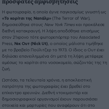
πρόσφατες αμφισβητήσεις
Η φωτογραφία, η οποία έγινε παγκοσμίως γνωστή ως
«Το κορίτσι της Ναπάλμ»
(The Terror of War),
δημοσιεύθηκε στους
New York Times
και προκάλεσε
διεθνή κατακραυγή. Η λήψη αποδόθηκε επισήμως
στον 21χρονο τότε φωτορεπόρτερ του Associated
Press,
Νικ Ουτ (Nick Ut)
, ο οποίος μάλιστα τιμήθηκε
με το βραβείο Πούλιτζερ το 1973. Ο ίδιος ο Ουτ έχει
δηλώσει επανειλημμένα ότι μετά τη λήψη μετέφερε
αμέσως το κορίτσι στο νοσοκομείο, σώζοντάς της τη
ζωή.
Ωστόσο, τα τελευταία χρόνια, η αποκλειστική
πατρότητα της φωτογραφίας έχει βρεθεί στο
επίκεντρο ερευνών. Διεθνή ντοκιμαντέρ και
δημοσιογραφικοί οργανισμοί έχουν παρουσιάσει
στοιχεία και μαρτυρίες που αναφέρουν ότι στο