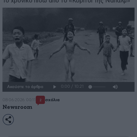
Το χρονικό πίσω από το «Κορίτσι της Ναπάλμ»
Ακούστε το άρθρο
08·06·2026 00:11
σχόλια
2
Newsroom