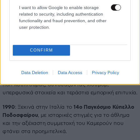
I want to allow Google to enable storage
related to security, including authentication
functionality and fraud prevention, and other
user protection.
CONFIRM
1984
: Κυκλοφορεί στους κινηματογράφους η ταινία
Data Deletion
Data Access
Privacy Policy
«Ghostbusters»
, που θα γίνει κλασικό φαινόμενο της
ποπ κουλτούρας, συνδυάζοντας χιούμορ,
υπερφυσικά στοιχεία και τεράστια εμπορική επιτυχία.
1990
: Ξεκινά στην Ιταλία το
14ο Παγκόσμιο Κύπελλο
Ποδοσφαίρου
, με ιστορικές στιγμές για το άθλημα
και την αξέχαστη συμμετοχή του Καμερούν που
φτάνει στα προημιτελικά.