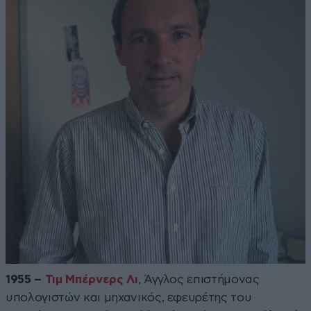
1955 –
Τιμ Μπέρνερς Λι
, Άγγλος επιστήμονας
υπολογιστών και μηχανικός, εφευρέτης του