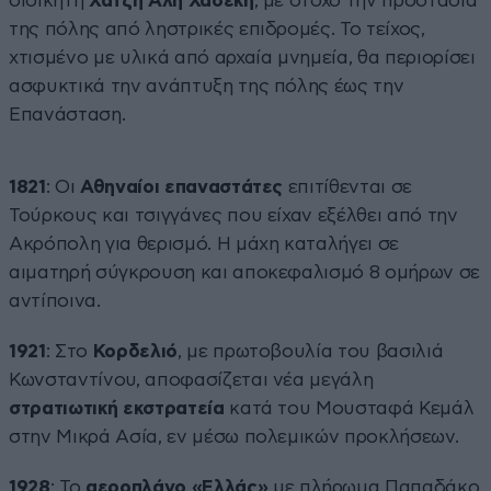
διοικητή
Χατζή Αλή Χασεκή
, με στόχο την προστασία
της πόλης από ληστρικές επιδρομές. Το τείχος,
χτισμένο με υλικά από αρχαία μνημεία, θα περιορίσει
ασφυκτικά την ανάπτυξη της πόλης έως την
Επανάσταση.
1821
: Οι
Αθηναίοι επαναστάτες
επιτίθενται σε
Τούρκους και τσιγγάνες που είχαν εξέλθει από την
Ακρόπολη για θερισμό. Η μάχη καταλήγει σε
αιματηρή σύγκρουση και αποκεφαλισμό 8 ομήρων σε
αντίποινα.
1921
: Στο
Κορδελιό
, με πρωτοβουλία του βασιλιά
Κωνσταντίνου, αποφασίζεται νέα μεγάλη
στρατιωτική εκστρατεία
κατά του Μουσταφά Κεμάλ
στην Μικρά Ασία, εν μέσω πολεμικών προκλήσεων.
1928
: Το
αεροπλάνο
«Ελλάς»
με πλήρωμα Παπαδάκο