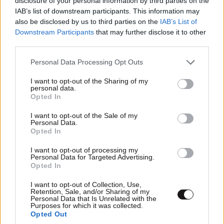
disclosure of your personal information by third parties on the
IAB’s list of downstream participants. This information may
also be disclosed by us to third parties on the
IAB’s List of
Downstream Participants
that may further disclose it to other
1968
: Ο
Ρόμπερτ Φ. Κένεντι
ενταφιάζεται στο
Εθνικό
third parties.
Κοιμητήριο του Άρλινγκτον
στη Βιρτζίνια, τρεις
ημέρες μετά τη δολοφονική επίθεση που δέχτηκε
Please note that this website/app uses one or more Google
Personal Data Processing Opt Outs
services and may gather and store information including but
στην Καλιφόρνια. Η ταφή γίνεται μόλις
30 μέτρα
από
not limited to your visit or usage behaviour. You may click to
I want to opt-out of the Sharing of my
τον τάφο του αδελφού του,
Τζον Φ. Κένεντι
,
personal data.
grant or deny consent to Google and its third-party tags to
Opted In
επισφραγίζοντας μια
οικογενειακή τραγωδία
που
use your data for below specified purposes in below Google
σημάδεψε την αμερικανική Ιστορία.
consent section.
I want to opt-out of the Sale of my
Personal Data.
Opted In
1968
: Συλλαμβάνεται στο Λονδίνο ο
Τζέιμς Ερλ Ρέι
,
βασικός ύποπτος για τη δολοφονία του
Μάρτιν
I want to opt-out of processing my
Personal Data for Targeted Advertising.
Λούθερ Κινγκ
, λίγες ημέρες μετά τη δολοφονία του
Opted In
ιστορικού ηγέτη των δικαιωμάτων.
I want to opt-out of Collection, Use,
Retention, Sale, and/or Sharing of my
Personal Data that Is Unrelated with the
Purposes for which it was collected.
Opted Out