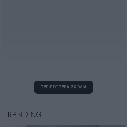
ο μο τζάμπα μάγκας
ΠΕΡΙΣΣΟΤΕΡΑ ΣΧΟΛΙΑ
10·04·2026 08:03
στέλνει μηνύματα από την ουρά (tail) έξω από τον
παράδεισο με τις παρθένες και τα πιλάφια
TRENDING
Απαντήστε
0
1