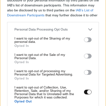
disclosure of your personal information by third parties on the
IAB’s list of downstream participants. This information may
Μήπως
09·04·2026 22:16
also be disclosed by us to third parties on the
IAB’s List of
Downstream Participants
that may further disclose it to other
να αποφασίσετε επί τέλους ποια ιστορία θα μας
third parties.
πουλήσετε; μια είναι στη Ρωσία, μια στο Κομ, μια
τραυματίας, μια νεκρός, μια σε κώμα, μια βγάζει
Please note that this website/app uses one or more Google
Personal Data Processing Opt Outs
διαγγέλματα, ό,τι να'ναι κοινώς.
services and may gather and store information including but
not limited to your visit or usage behaviour. You may click to
I want to opt-out of the Sharing of my
personal data.
grant or deny consent to Google and its third-party tags to
Απαντήστε
2
0
Opted In
use your data for below specified purposes in below Google
consent section.
I want to opt-out of the Sale of my
Personal Data.
Opted In
I want to opt-out of processing my
Personal Data for Targeted Advertising.
Opted In
I want to opt-out of Collection, Use,
Retention, Sale, and/or Sharing of my
Personal Data that Is Unrelated with the
Purposes for which it was collected.
Opted Out