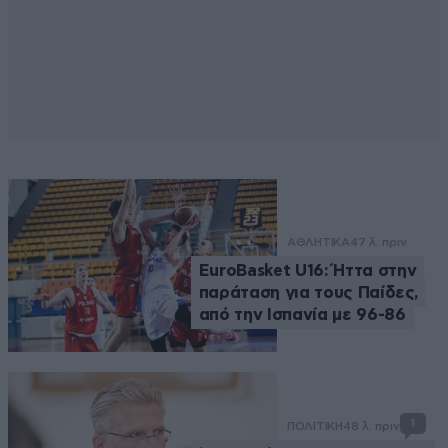
ΑΘΛΗΤΙΚΑ
47 λ. πριν
EuroBasket U16: Ήττα στην
παράταση για τους Παίδες,
από την Ισπανία με 96-86
1
ΠΟΛΙΤΙΚΗ
48 λ. πριν