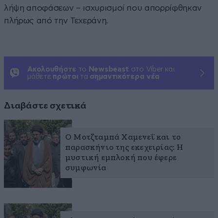
λήψη αποφάσεων – ισχυρισμοί που απορρίφθηκαν
πλήρως από την Τεχεράνη.
Ακολουθήστε
το
Newsbeast
στο Viber και
μάθετε
πρώτοι
τα
σημαντικότερα νέα
Διαβάστε σχετικά
Ο Μοτζταμπά Χαμενεΐ και το
παρασκήνιο της εκεχειρίας: Η
μυστική εμπλοκή που έφερε
συμφωνία