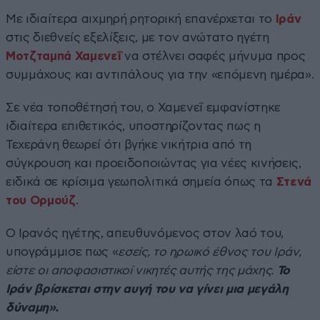
Με ιδιαίτερα αιχμηρή ρητορική επανέρχεται το
Ιράν
στις διεθνείς εξελίξεις, με τον ανώτατο ηγέτη
Μοτζταμπά Χαμενεΐ
να στέλνει σαφές μήνυμα προς
συμμάχους και αντιπάλους για την «επόμενη ημέρα».
Σε νέα τοποθέτησή του, ο Χαμενεΐ εμφανίστηκε
ιδιαίτερα επιθετικός, υποστηρίζοντας πως η
Τεχεράνη θεωρεί ότι βγήκε νικήτρια από τη
σύγκρουση και προειδοποιώντας για νέες κινήσεις,
ειδικά σε κρίσιμα γεωπολιτικά σημεία όπως τα
Στενά
του Ορμούζ
.
Ο Ιρανός ηγέτης, απευθυνόμενος στον λαό του,
υπογράμμισε πως «
εσείς, το ηρωικό έθνος του Ιράν,
είστε οι αποφασιστικοί νικητές αυτής της μάχης.
Το
Ιράν βρίσκεται στην αυγή του να γίνει μια μεγάλη
δύναμη».