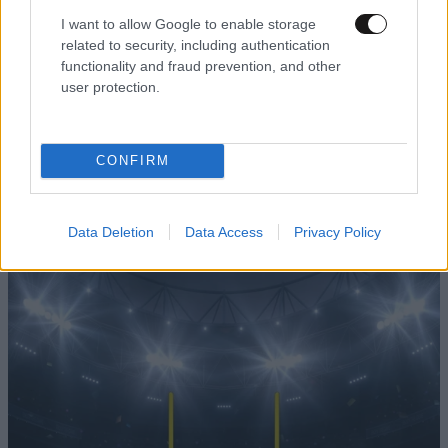
I want to allow Google to enable storage
related to security, including authentication
functionality and fraud prevention, and other
user protection.
LIFESTYLE
2 ω. πριν
Ξεσπά ο Χρήστος Δάντης: «Δεν περίμενα την
αχαριστία των ανθρώπων του χώρου»
CONFIRM
Data Deletion
Data Access
Privacy Policy