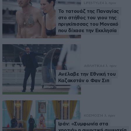
LIFESTYLE
4 λ. πριν
Το τατουάζ της Παναγίας
στο στήθος του γιου της
πριγκίπισσας του Μονακό
που δίχασε την Εκκλησία
ΑΘΛΗΤΙΚΑ
4 λ. πριν
Ανέλαβε την Εθνική του
Καζακστάν ο Φαν Σιπ
ΚΟΣΜΟΣ
14 λ. πριν
Ιράν: «Συμφωνία στα
χαρτιά» η αμυντική συμμαχία