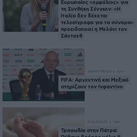
Ευρωπαίος «εμφύλιος» για
τη Συνθήκη Σένγκεν: «Η
Ιταλία δεν δέχεται
τελεσίγραφα για τα σύνορα»
προειδοποιεί η Μελόνι τον
Σάντσεθ
ΑΘΛΗΤΙΚΑ
20 λ. πριν
FIFA: Αργεντινή και Μεξικό
στηρίζουν τον Ινφαντίνο
ΕΛΛΑΔΑ
28 λ. πριν
Τραγωδία στην Πάτρα: