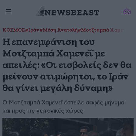
ΚΟΣΜΟΣ
#Ιράν
#Μέση Ανατολή
#Μοτζταμπά Χαμενεΐ
#
Η επανεμφάνιση του
Μοτζταμπά Χαμενεΐ με
απειλές: «Οι εισβολείς δεν θα
μείνουν ατιμώρητοι, το Ιράν
θα γίνει μεγάλη δύναμη»
Ο Μοτζταμπά Χαμενεΐ έστειλε σαφές μήνυμα
και προς τις γειτονικές χώρες