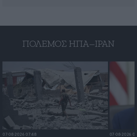
ΠΌΛΕΜΟΣ ΗΠΑ–ΙΡΆΝ
07·08·2026 07:48
07·08·2026 0