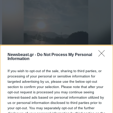
τελικα @@@@@@@ς
10·04·2026 00:24
καναπεδατα αβουλα ανοικα χαπατα του holly wood
ποιος πουλαει πετρελαιο για τα παπορια αεροπλανα
τανκς και καμιονια του σκυλου της εφταφωτης;;;
Απαντήστε
0
0
Newsbeast.gr -
Do Not Process My Personal
Information
If you wish to opt-out of the sale, sharing to third parties, or
ΕΛΛΑΔΑ
07·08·2026 11:26
Το σαιτ
09·04·2026 23:12
processing of your personal or sensitive information for
Βίντεο-ντοκουμέντο από το θανατηφόρο
targeted advertising by us, please use the below opt-out
τροχαίο στις Σέρρες: Η στιγμή που το ΙΧ μπαίνει
Έγραφε πως είναι σε κώμα
section to confirm your selection. Please note that after your
στο αντίθετο ρεύμα – Ακαριαία πέθαναν γιος
opt-out request is processed you may continue seeing
Απαντήστε
0
0
και μητέρα
interest-based ads based on personal information utilized by
us or personal information disclosed to third parties prior to
your opt-out. You may separately opt-out of the further