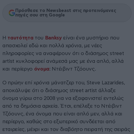
Πρόσθεσε το Newsbeast στις προτεινόμενες
πηγές σου στη Google
Η
ταυτότητα
του
Banksy
είναι ένα μυστήριο που
απασχολεί εδώ και πολλά χρόνια, με νέες
πληροφορίες να αναφέρουν ότι ο διάσημος street
artist κυκλοφορεί ανάμεσά μας με ένα απλό, αλλά
και περίεργο
όνομα
: Ντέιβιντ Τζόουνς.
Ο πρώην επί χρόνια μάνατζερ του, Steve Lazarides,
αποκάλυψε ότι ο διάσημος street artist άλλαξε
όνομα γύρω στο 2008 για να εξαφανιστεί εντελώς
από τα δημόσια αρχεία. Έτσι, επέλεξε το Ντέιβιντ
Τζόουνς, ένα όνομα που είναι απλό μεν, αλλά και
περίεργο, καθώς στο εξωτερικό συνδέεται από
εταιρείες, μέχρι και τον διαβόητο πειρατή της σειράς