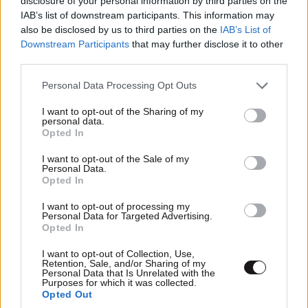
μετά
disclosure of your personal information by third parties on the
IAB’s list of downstream participants. This information may
also be disclosed by us to third parties on the
IAB’s List of
Downstream Participants
that may further disclose it to other
third parties.
Please note that this website/app uses one or more Google
Personal Data Processing Opt Outs
Ακολουθήστε το
NEWSBEAST
στο
Google News
services and may gather and store information including but
και μάθετε πρώτοι όλες τις ειδήσεις
not limited to your visit or usage behaviour. You may click to
I want to opt-out of the Sharing of my
personal data.
grant or deny consent to Google and its third-party tags to
Opted In
use your data for below specified purposes in below Google
consent section.
I want to opt-out of the Sale of my
Personal Data.
Opted In
I want to opt-out of processing my
Personal Data for Targeted Advertising.
Opted In
I want to opt-out of Collection, Use,
Retention, Sale, and/or Sharing of my
Personal Data that Is Unrelated with the
Purposes for which it was collected.
Opted Out