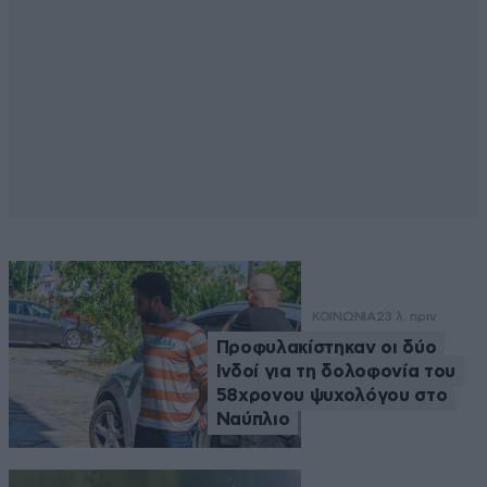
ΚΟΙΝΩΝΙΑ
23 λ. πριν
Προφυλακίστηκαν οι δύο
Ινδοί για τη δολοφονία του
58χρονου ψυχολόγου στο
Ναύπλιο