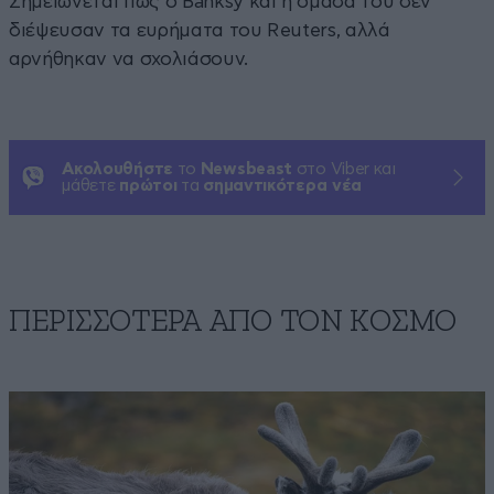
Σημειώνεται πως ο Banksy και η ομάδα του δεν
διέψευσαν τα ευρήματα του Reuters, αλλά
αρνήθηκαν να σχολιάσουν.
Ακολουθήστε
το
Newsbeast
στο Viber και
μάθετε
πρώτοι
τα
σημαντικότερα νέα
ΠΕΡΙΣΣΟΤΕΡΑ ΑΠΟ ΤΟΝ ΚΟΣΜΟ