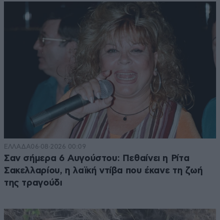
ΕΛΛΑΔΑ
06·08·2026 00:09
Σαν σήμερα 6 Αυγούστου: Πεθαίνει η Ρίτα
Σακελλαρίου, η λαϊκή ντίβα που έκανε τη ζωή
της τραγούδι