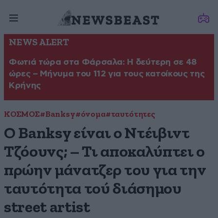
NEWS ALERT
Φωτιά τώρα στα Φάρσαλα: Η δεύτερη σε 48
ώρες – Μήνυμα του 112 για τους κατοίκους της
Κρήνης
ΚΟΣΜΟΣ
#Banksy
#όνομα
#ταυτότητες
Ο Banksy είναι ο Ντέιβιντ
Τζόουνς; – Τι αποκαλύπτει ο
πρώην μάνατζερ του για την
ταυτότητα τού διάσημου
street artist