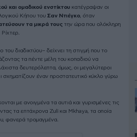
κού και ομαδικού ενστίκτου
κατέγραψαν οι
ολογικού Κήπου του
Σαν Ντιέγκο
, όταν
τεύσουν τα μικρά τους
την ώρα που ολόκληρη
 Ρίχτερ.
ο του διαδικτύου– δείχνει τη στιγμή που το
άζοντας τα πέντε μέλη του κοπαδιού να
ελάχιστα δευτερόλεπτα, όμως, οι μεγαλύτεροι
ι σχηματίζουν έναν προστατευτικό κύκλο γύρω
κονται με ανοιγμένα τα αυτιά και γυρισμένες τις
τας τα επτάχρονα Zuli και Mkhaya, τα οποία
ου, φανερά τρομαγμένα.