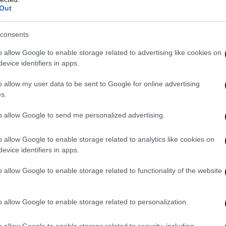
Out
consents
o allow Google to enable storage related to advertising like cookies on
evice identifiers in apps.
o allow my user data to be sent to Google for online advertising
s.
to allow Google to send me personalized advertising.
o allow Google to enable storage related to analytics like cookies on
evice identifiers in apps.
o allow Google to enable storage related to functionality of the website
ήλικοι παραμένουν ακίνητοι φρουροί
για
εισμός έχει σταματήσει, επιβεβαιώνοντας ότι το
o allow Google to enable storage related to personalization.
 έχει τίποτα να ζηλέψει από εκείνο των
o allow Google to enable storage related to security, including