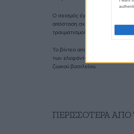
authenti
Ο σεισμός έγινε αισθητός από το
απόσταση σχεδόν 200 χιλιομέτρ
τραυματισμοί ή σοβαρές ζημιές.
Το βίντεο αποτελεί ένα δυνατό r
των ελεφάντων – και γιατί παραμ
ζωικού βασιλείου.
ΠΕΡΙΣΣΟΤΕΡΑ ΑΠΟ