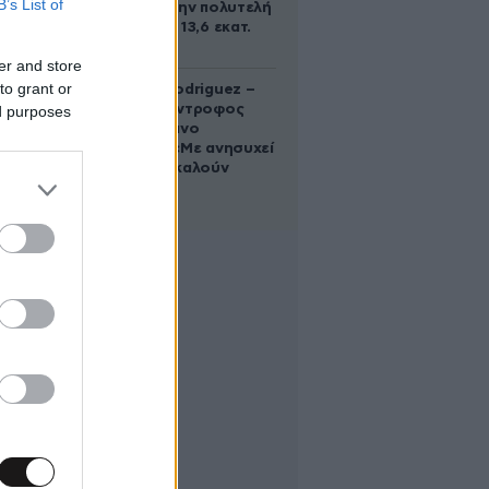
B’s List of
Γκίλφοϊλ στην πολυτελή
έπαυλη των 13,6 εκατ.
δολαρίων
er and store
to grant or
Georgina Rodriguez –
Ξεσπά η σύντροφος
ed purposes
του Κριστιάνο
Ρονάλντο: «Με ανησυχεί
που με αποκαλούν
χοντρή»