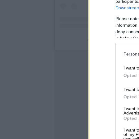
participants
Downstream 
Please note
information 
deny consent
in below Go
A post shared by The Inde
Persona
I want t
Opted 
I want t
Opted 
I want 
Advertis
Opted 
I want t
of my P
was col