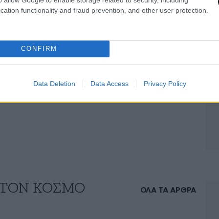
cation functionality and fraud prevention, and other user protection.
 Σαν Ντιέγκο μέχρι το Λος Άντζελες, σε
ων, αλλά ευτυχώς δεν αναφέρθηκαν
CONFIRM
eminder της εξυπνάδας και της κοινωνικής δομής
Data Deletion
Data Access
Privacy Policy
ένουν ένα από τα πιο συγκλονιστικά είδη του
 ΤΟΝ ΚΟΣΜΟ
ΟΛΑ ΤΑ ΑΡΘΡΑ