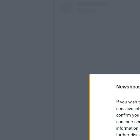
Newsbeast
View this pos
If you wish 
sensitive in
confirm you
continue se
information 
further disc