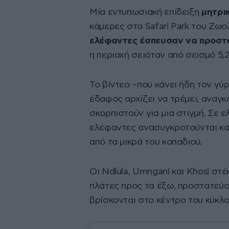
Μία εντυπωσιακή επίδειξη
μητρι
κάμερες στο Safari Park του Ζω
ελέφαντες έσπευσαν να προστα
η περιοχή σειόταν από σεισμό 5,2
Το βίντεο –που κάνει ήδη τον γύρ
έδαφος αρχίζει να τρέμει, αναγκ
σκορπιστούν για μια στιγμή. Σε 
ελέφαντες ανασυγκροτούνται κα
από τα μικρά του κοπαδιού.
Οι Ndlula, Umngani και Khosi στέ
πλάτες προς τα έξω, προστατεύον
βρίσκονται στο κέντρο του κύκλ