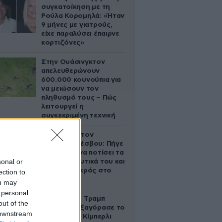
συγκατοίκηση με τη
Ρούλα Κορομηλά: «Ήταν
9 μήνες με γιατρούς,
είχε παραλύσει έπαιρνε
κορτιζόνες»
Στην Ουάσινγκτον
απελευθερώνουν
600.000 κουνούπια για
να μειώσουν τον
πληθυσμό τους – Πώς
λειτουργεί η
συγκεκριμένη τεχνική
Τραγωδία στον
Ασώματο Λέσβου: Πήγε
στο κτήμα να ποτίσει τα
sonal or
οπωροκηπευτικά του και
βρέθηκε νεκρός στο
ection to
πηγάδι
ou may
 personal
Ο Ντόναλντ Τραμπ
out of the
Τζούνιορ εξαγόρασε το
 downstream
μερίδιο της Κίμπερλι