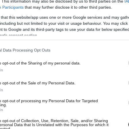
ο νοσοκομείο του πατέρα μου στις 3 Ιουνίου»
. This information may also be disclosed by us to third parties on the
IA
Participants
that may further disclose it to other third parties.
 that this website/app uses one or more Google services and may gath
including but not limited to your visit or usage behaviour. You may click 
 to Google and its third-party tags to use your data for below specifi
ogle consent section.
ingbellies3D part 2 of
l Data Processing Opt Outs
bride
#marriage
#wedd
o opt-out of the Sharing of my personal data.
brave
#grief
#love
#hus
In
o opt-out of the Sale of my Personal Data.
In
elisabethlinde12
to opt-out of processing my Personal Data for Targeted
ing.
In
o opt-out of Collection, Use, Retention, Sale, and/or Sharing
ersonal Data that Is Unrelated with the Purposes for which it
lected.