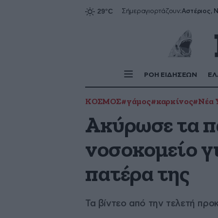
Αστέριος, Ν
Σήμερα
γιορτάζουν:
ΡΟΗ ΕΙΔΗΣΕΩΝ
ΕΛ
ΚΟΣΜΟΣ
#γάμος
#καρκίνος
#Νέα 
Ακύρωσε τα π
νοσοκομείο γι
πατέρα της
Τα βίντεο από την τελετή προ