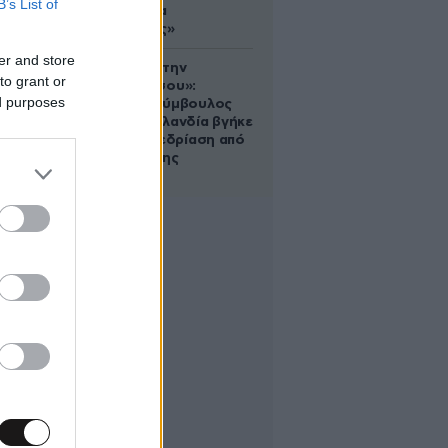
B’s List of
σου είναι να
αδυνατίσεις»
er and store
«Βλέπουμε την
to grant or
μπουγάδα σου»:
ed purposes
Δημοτική σύμβουλος
στη Νέα Ζηλανδία βγήκε
live σε συνεδρίαση από
το μπάνιο της