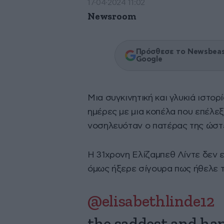
17·04·2024 11:02
Newsroom
Πρόσθεσε το Newsbeast
Google
Μια συγκινητική και γλυκιά ιστορ
ημέρες με μια κοπέλα που επέλε
νοσηλευόταν ο πατέρας της ώστε
Η 31χρονη Ελίζαμπεθ Λίντε δεν ε
όμως ήξερε σίγουρα πως ήθελε το
@elisabethlinde12