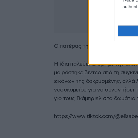
authenti
Ο πατέρας της πέθανε στις 5 Ιουν
Η ίδια παλεύει ακόμη με την απώλ
μοιράστηκε βίντεο από τη συγκι
εικόνων της δακρυσμένης, αλλά 
νοσοκομείου για να συναντήσει 
γιο τους Γκάμπριελ στο δωμάτιο 
https://www.tiktok.com/@elisab