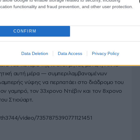
cation functionality and fraud prevention, and other user protection.
CONFIRM
ίου, μόλις δυο ημέρες μετά τον γάμο της.
Data Deletion
Data Access
Privacy Policy
εια του πατέρα της κι έτσι μήνες μετά, η Λίντε
νητική αυτή μέρα — συμπεριλαμβανομένων
λαμπερής νύφης να περπατάει στο διάδρομο του
τον γαμπρό, τον 33χρονο Ντέβιν και τον 8χρονο
του Στιούαρτ.
eth3744/video/7357875390771121451