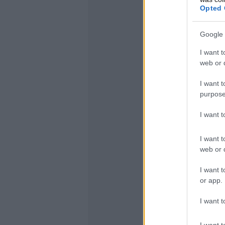
Opted 
Google 
I want t
web or d
I want t
purpose
I want 
I want t
web or d
I want t
or app.
I want t
I want t