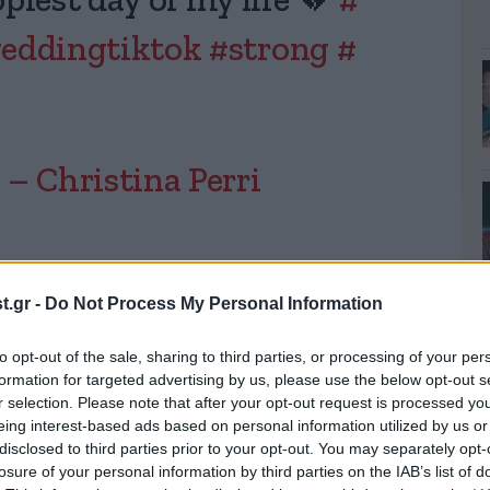
piest day of my life 💔
#
eddingtiktok
#strong
#
– Christina Perri
.gr -
Do Not Process My Personal Information
αμματισμένος για τις 4 Ιουνίου 2023 όμως η ζωή
εια αφού λίγες ημέρες πριν, ο Στιούαρτ Λίντε,
to opt-out of the sale, sharing to third parties, or processing of your per
 με μεσοθηλιώματα και μπήκε στο Memorial
formation for targeted advertising by us, please use the below opt-out s
τη
Νέα Υόρκη
.
r selection. Please note that after your opt-out request is processed y
eing interest-based ads based on personal information utilized by us or
disclosed to third parties prior to your opt-out. You may separately opt-
λη απόφαση να ακυρώσει τα πάντα: «Ακύρωσα
losure of your personal information by third parties on the IAB’s list of