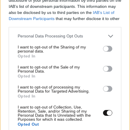
disclosure of your personal information by third parties on the
IAB’s list of downstream participants. This information may
Οι θρησκείες τρελαίνουν.
also be disclosed by us to third parties on the
IAB’s List of
Downstream Participants
that may further disclose it to other
Απαντήστε
1
1
third parties.
Please note that this website/app uses one or more Google
Personal Data Processing Opt Outs
johnny sot
11·02·2024 23:38
services and may gather and store information including but
not limited to your visit or usage behaviour. You may click to
I want to opt-out of the Sharing of my
personal data.
Ήταν τρελός από μόνος του. Ακόμα και χωρίς να
grant or deny consent to Google and its third-party tags to
Opted In
συμμετάσχει σε οργανωμένη θρησκεία θα την
use your data for below specified purposes in below Google
consent section.
έκανε την πατάτα του.
I want to opt-out of the Sale of my
Personal Data.
Opted In
Απαντήστε
2
0
I want to opt-out of processing my
Personal Data for Targeted Advertising.
Οχι
12·02·2024 01:37
Opted In
Την αλήθεια ειπε.. οι θρησκειες προκαλουν
I want to opt-out of Collection, Use,
Retention, Sale, and/or Sharing of my
μισος.. διαβασε κανα αρθρο
Personal Data that Is Unrelated with the
Purposes for which it was collected.
Opted Out
Απαντήστε
0
1