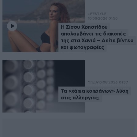
LIFESTYLE
10·08·2026 01:50
Η Σίσσυ Χρηστίδου
απολαμβάνει τις διακοπές
της στα Χανιά – Δείτε βίντεο
και φωτογραφίες
ΥΓΕΙΑ
10·08·2026 01:37
Τα «χάπια κοπράνων» λύση
στις αλλεργίες;