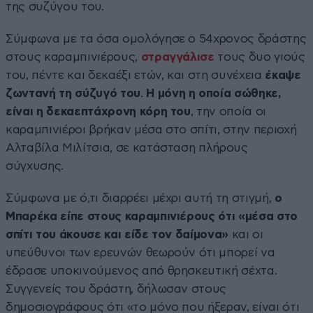
της συζύγου του.
Σύμφωνα με τα όσα ομολόγησε ο 54χρονος δράστης
στους καραμπινιέρους,
στραγγάλισε
τους δυο γιούς
του, πέντε και δεκαέξι ετών, και στη συνέχεια
έκαψε
ζωντανή τη σύζυγό του
.
Η μόνη η οποία σώθηκε,
είναι η δεκαεπτάχρονη κόρη του
, την οποία οι
καραμπινιέροι βρήκαν μέσα στο σπίτι, στην περιοχή
Αλταβίλα Μιλίτσια, σε κατάσταση πλήρους
σύγχυσης.
Σύμφωνα με ό,τι διαρρέει μέχρι αυτή τη στιγμή,
ο
Μπαρέκα είπε στους καραμπινιέρους ότι «μέσα στο
σπίτι του άκουσε και είδε τον δαίμονα»
και οι
υπεύθυνοι των ερευνών θεωρούν ότι μπορεί να
έδρασε υποκινούμενος από θρησκευτική σέχτα.
Συγγενείς του δράστη, δήλωσαν στους
δημοσιογράφους ότι «το μόνο που ήξεραν, είναι ότι