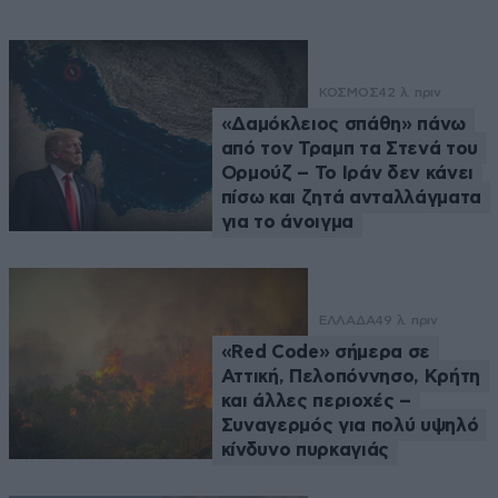
ΚΟΣΜΟΣ
42 λ. πριν
«Δαμόκλειος σπάθη» πάνω
από τον Τραμπ τα Στενά του
Ορμούζ – Το Ιράν δεν κάνει
πίσω και ζητά ανταλλάγματα
για το άνοιγμα
ΕΛΛΑΔΑ
49 λ. πριν
«Red Code» σήμερα σε
Αττική, Πελοπόννησο, Κρήτη
και άλλες περιοχές –
Συναγερμός για πολύ υψηλό
κίνδυνο πυρκαγιάς