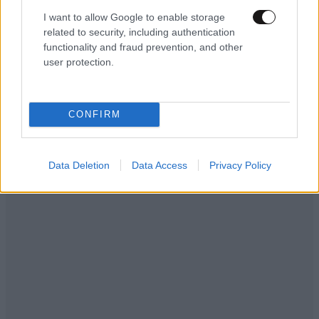
για λίγο το όνειρο «των δύο ηπείρων και των
I want to allow Google to enable storage
πέντε θαλασσών»
related to security, including authentication
functionality and fraud prevention, and other
user protection.
CONFIRM
Data Deletion
Data Access
Privacy Policy