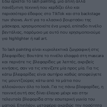
Εδώ έρχεται το lash painting, μια απλή αλλά
πανέξυπνη τεχνική που κερδίζει όλο και
περισσότερο έδαφος στο TikTok και στα backstage
των shows. Αντί για το κλασικό βουρτσάκι της
μάσκαρα, χρησιμοποιείτε ένα μικρό, επίπεδο πινέλο
βεντάλιας, παρόμοιο με αυτό που χρησιμοποιούμε
για highlighter ή nail art.
Το lash painting είναι κυριολεκτικά ζωγραφική στις
βλεφαρίδες: Βουτάτε το πινέλο ελαφρά στη mascara
και περνάτε τις βλεφαρίδες με λεπτές, ακριβείς
κινήσεις, σαν να τις χτενίζετε μία προς μία. Για τις
κάτω βλεφαρίδες είναι σωτήριο καθώς αποφεύγετε
τις μουντζούρες κάτω από τα μάτια που
αλλοιώνουν όλο το look. Για τις πάνω βλεφαρίδες, η
τεχνική αυτή σας δίνει έλεγχο μέχρι και στην
τελευταία βλεφαρίδα στην εσωτερική γωνία του
ματιού. Επιπλέον, μεταφέρει ακριβώς την ποσότητα