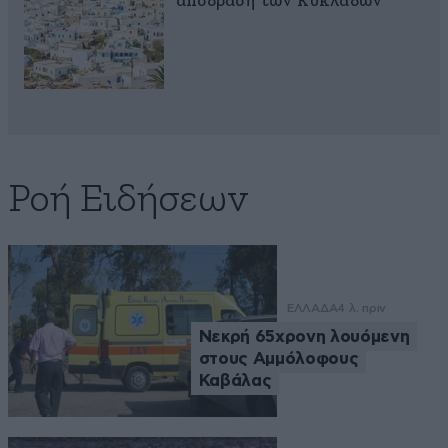
απόδραση των Κυκλάδων
Ροή Ειδήσεων
ΕΛΛΑΔΑ
4 λ. πριν
Νεκρή 65χρονη λουόμενη
στους Αμμόλοφους
Καβάλας