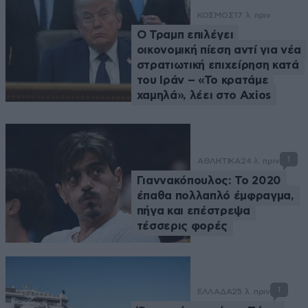
ΚΟΣΜΟΣ
17 λ. πριν
Ο Τραμπ επιλέγει
οικονομική πίεση αντί για νέα
στρατιωτική επιχείρηση κατά
του Ιράν – «Το κρατάμε
χαμηλά», λέει στο Axios
1
ΑΘΛΗΤΙΚΑ
24 λ. πριν
Γιαννακόπουλος: Το 2020
έπαθα πολλαπλό έμφραγμα,
πήγα και επέστρεψα
τέσσερις φορές
1
ΕΛΛΑΔΑ
25 λ. πριν