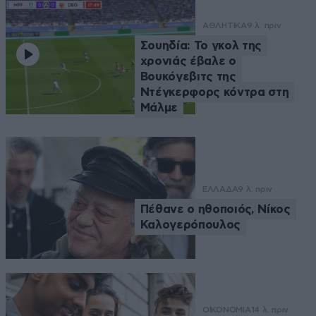
ΑΘΛΗΤΙΚΑ
9 λ. πριν
Σουηδία: Το γκολ της
χρονιάς έβαλε ο
Βουκόγεβιτς της
Ντέγκερφορς κόντρα στη
Μάλμε
ΕΛΛΑΔΑ
9 λ. πριν
Πέθανε ο ηθοποιός, Νίκος
Καλογερόπουλος
ΟΙΚΟΝΟΜΙΑ
14 λ. πριν