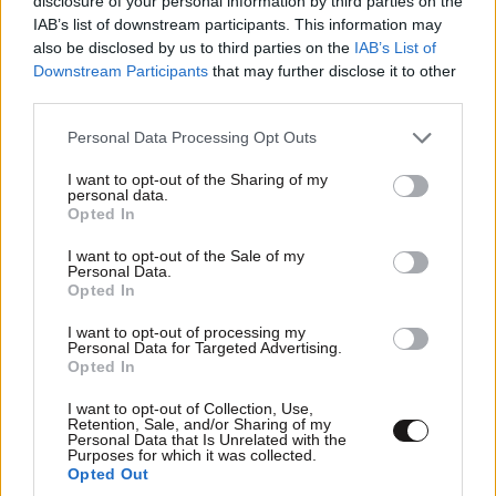
disclosure of your personal information by third parties on the
IAB’s list of downstream participants. This information may
also be disclosed by us to third parties on the
IAB’s List of
Downstream Participants
that may further disclose it to other
third parties.
Please note that this website/app uses one or more Google
Personal Data Processing Opt Outs
services and may gather and store information including but
not limited to your visit or usage behaviour. You may click to
I want to opt-out of the Sharing of my
personal data.
grant or deny consent to Google and its third-party tags to
Opted In
use your data for below specified purposes in below Google
consent section.
I want to opt-out of the Sale of my
Personal Data.
Opted In
I want to opt-out of processing my
Personal Data for Targeted Advertising.
Opted In
I want to opt-out of Collection, Use,
Retention, Sale, and/or Sharing of my
Personal Data that Is Unrelated with the
Purposes for which it was collected.
Opted Out