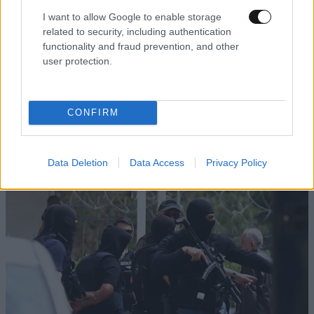
I want to allow Google to enable storage
related to security, including authentication
ΚΟΣΜΟΣ
35 λ. πριν
functionality and fraud prevention, and other
«Ο εφιάλτης μου στο πλοίο-σκλαβιά των
user protection.
Σαϊεντολόγων» – Βρετανίδα περιγράφει πώς
«παραδόθηκε» στη θρησκευτική ομάδα και
υπέστη χρόνια κακοποίησης
CONFIRM
Data Deletion
Data Access
Privacy Policy