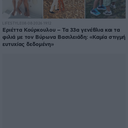
LIFESTYLE
08·08·2026 19:12
Εριέττα Κούρκουλου – Τα 33α γενέθλια και τα
φιλιά με τον Βύρωνα Βασιλειάδη: «Καμία στιγμή
ευτυχίας δεδομένη»