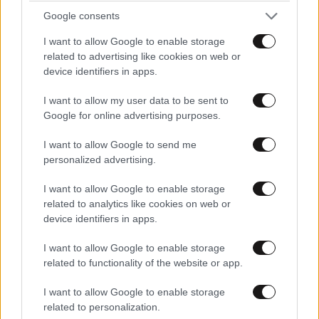
Η «σκιά» του Τραμπ πάνω
Google consents
από τα Βαλκάνια: Γιατί η
I want to allow Google to enable storage
Βοσνία κινδυνεύει με νέα
related to advertising like cookies on web or
αποσταθεροποίηση – Νέος
device identifiers in apps.
πόλος στη μάχη Δύσης–
Ρωσίας
I want to allow my user data to be sent to
Google for online advertising purposes.
I want to allow Google to send me
personalized advertising.
ΚΟΣΜΟΣ
28 λ. πριν
Τουρκία: Ισχυρισμός για νέα
I want to allow Google to enable storage
ανακάλυψη 75 δισ. κυβικών
related to analytics like cookies on web or
μέτρων φυσικού αερίου στη
device identifiers in apps.
Μαύρη Θάλασσα
I want to allow Google to enable storage
related to functionality of the website or app.
I want to allow Google to enable storage
related to personalization.