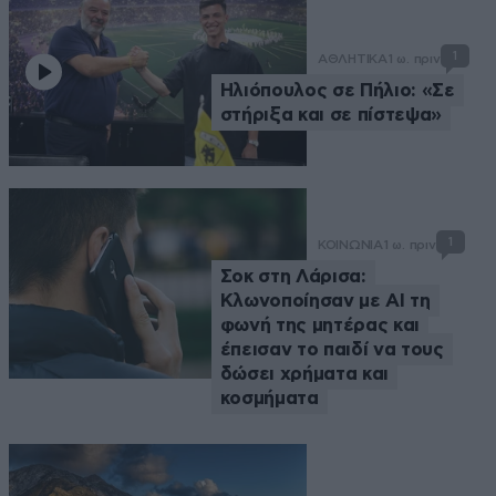
1
ΑΘΛΗΤΙΚΑ
1 ω. πριν
Ηλιόπουλος σε Πήλιο: «Σε
στήριξα και σε πίστεψα»
1
ΚΟΙΝΩΝΙΑ
1 ω. πριν
Σοκ στη Λάρισα:
Κλωνοποίησαν με AI τη
φωνή της μητέρας και
έπεισαν το παιδί να τους
δώσει χρήματα και
κοσμήματα