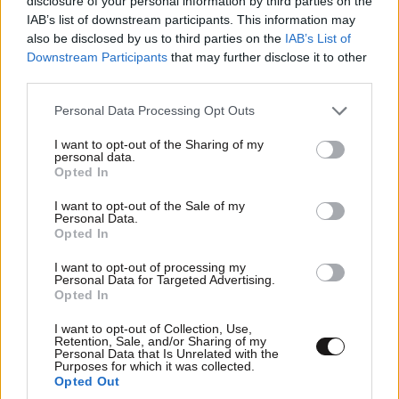
disclosure of your personal information by third parties on the
IAB’s list of downstream participants. This information may
also be disclosed by us to third parties on the
IAB’s List of
ON NET
13 λ. πριν
Downstream Participants
that may further disclose it to other
third parties.
Το μωρό μου είναι κάτω των
6 μηνών, μπορώ να του βάλω
Please note that this website/app uses one or more Google
Personal Data Processing Opt Outs
αντηλιακό;
services and may gather and store information including but
not limited to your visit or usage behaviour. You may click to
I want to opt-out of the Sharing of my
personal data.
grant or deny consent to Google and its third-party tags to
Opted In
use your data for below specified purposes in below Google
consent section.
I want to opt-out of the Sale of my
ΑΘΛΗΤΙΚΑ
23 λ. πριν
Personal Data.
Opted In
Ο αριστερός μπακ που θέλει
ο Ολυμπιακός, οι τέσσερις
I want to opt-out of processing my
μεταγραφές του
Personal Data for Targeted Advertising.
Παναθηναϊκού και η κλήση
Opted In
στον Αντετοκούνμπο
I want to opt-out of Collection, Use,
Retention, Sale, and/or Sharing of my
Personal Data that Is Unrelated with the
Purposes for which it was collected.
Opted Out
ΚΟΣΜΟΣ
23 λ. πριν