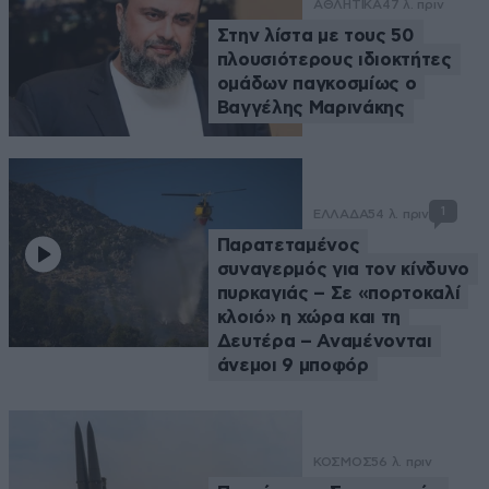
ΑΘΛΗΤΙΚΑ
47 λ. πριν
Στην λίστα με τους 50
πλουσιότερους ιδιοκτήτες
ομάδων παγκοσμίως ο
Βαγγέλης Μαρινάκης
1
ΕΛΛΑΔΑ
54 λ. πριν
Παρατεταμένος
συναγερμός για τον κίνδυνο
πυρκαγιάς – Σε «πορτοκαλί
κλοιό» η χώρα και τη
Δευτέρα – Αναμένονται
άνεμοι 9 μποφόρ
ΚΟΣΜΟΣ
56 λ. πριν