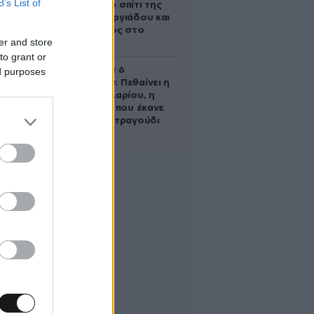
B’s List of
έμβρυο στο σπίτι της
Μαρίας Γεωργιάδου και
ο εγκλεισμός στο
er and store
ψυχιατρείο
to grant or
Σαν σήμερα 6
ed purposes
Αυγούστου: Πεθαίνει η
Ρίτα Σακελλαρίου, η
λαϊκή ντίβα που έκανε
τη ζωή της τραγούδι