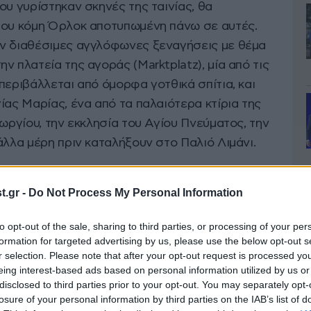
ου γυρίστηκαν σκηνές της ταινίας, θα
του κόμη Όρλοκ αποτυπωμένη πάνω σε αυτές.
υν διαθέσιμες αγγλόφωνες ξεναγήσεις με θέμα
ν πλατεία της αγοράς (Marktplatz), μία από τις
περιβάλλεται από όμορφα γοτθικά σπίτια, και
ίας Μαρίας, ένα από τα παλαιότερα κτίρια της
εωργίου, την εκκλησία του Αγίου Πνεύματος, την
άλλα μέρη πριν καταλήξουν στο Παλιό Λιμάνι.
.gr -
Do Not Process My Personal Information
to opt-out of the sale, sharing to third parties, or processing of your per
formation for targeted advertising by us, please use the below opt-out s
r selection. Please note that after your opt-out request is processed y
eing interest-based ads based on personal information utilized by us or
disclosed to third parties prior to your opt-out. You may separately opt-
losure of your personal information by third parties on the IAB’s list of