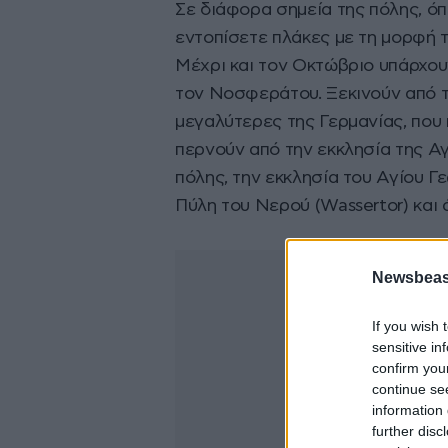
Σε διάφορα σημεία της πόλης, όπ
εντοπίσετε πλάκες με τη μορφή 
Μέχρι και τον Οκτώβριο υπάρχο
τον Νοσφεράτου. Ξεκινούν από τη
μεγαλύτερες της Γερμανίας, που 
περνούν από την εκκλησία της Αγ
πόλης, την εκκλησία του Αγίου Γ
Πύλη του Νερού (Wassertor) και 
Newsbeast
If you wish 
sensitive in
confirm you
continue se
information 
further disc