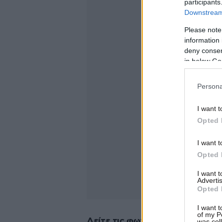
participants
Downstream 
Please note
information 
deny consent
in below Go
Persona
I want t
Opted 
I want t
Opted 
I want 
Advertis
Opted 
I want t
of my P
Δείτε τις φωτογραφίες
was col