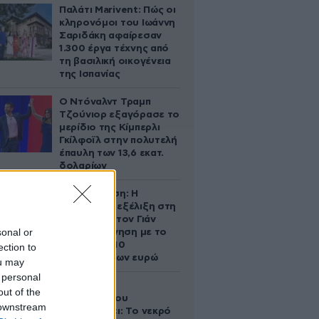
Παλάτι Marivent: Πώς οι
κληρονόμοι του Ιωάννη
Σαριδάκη αφαίρεσαν
1.300 έργα τέχνης από
τη βασιλική οικογένεια
της Ισπανίας
Ο Ντόναλντ Τραμπ
Τζούνιορ εξαγόρασε το
μερίδιο της Κίμπερλι
Γκίλφοϊλ στην πολυτελή
έπαυλη των 13,6 εκατ.
δολαρίων
Αθηνά Ωνάση: Η
απρόσμενη εξέλιξη στη
διαμάχη με τον Γιάν
sonal or
Τοπς – Η κίνηση με το
άλογο των 10
ection to
εκατομμυρίων ευρώ
ou may
 personal
Ο Στράτος
out of the
Τζώρτζογλου
 downstream
αποκαλύπτει: Το νεκρό