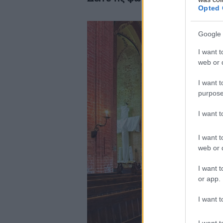
Opted 
Google 
I want t
web or d
I want t
purpose
I want 
I want t
web or d
I want t
or app.
I want t
I want t