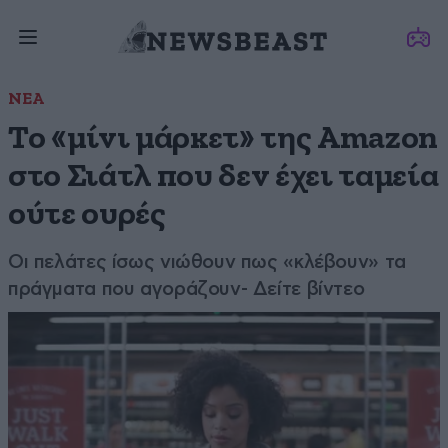
ΝΕΑ
Το «μίνι μάρκετ» της Amazon
στο Σιάτλ που δεν έχει ταμεία
ούτε ουρές
Οι πελάτες ίσως νιώθουν πως «κλέβουν» τα
πράγματα που αγοράζουν- Δείτε βίντεο