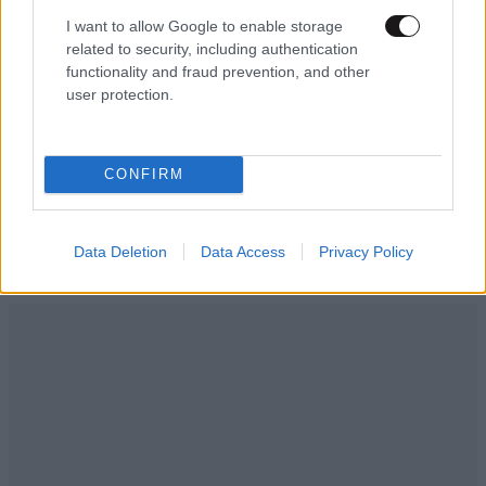
ΠΡΟΣΘΗΚΗ
I want to allow Google to enable storage
related to security, including authentication
functionality and fraud prevention, and other
user protection.
Μαριος Ντ
08·12·2016 04:23
Ότι και να λέμε θα δημιουργηθεί η σύγχρονη
CONFIRM
σκλαβια....γυρνάει πίσω ο χρόνος μέσο τεχνολογίας.
Απαντήστε
0
0
Data Deletion
Data Access
Privacy Policy