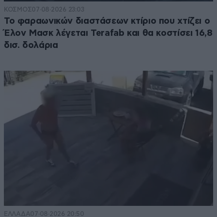
ΚΟΣΜΟΣ
07·08·2026 23:03
Το φαραωνικών διαστάσεων κτίριο που χτίζει ο
Έλον Μασκ λέγεται Terafab και θα κοστίσει 16,8
δισ. δολάρια
ΕΛΛΑΔΑ
07·08·2026 20:50