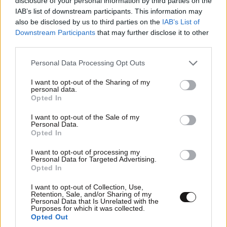
disclosure of your personal information by third parties on the
IAB’s list of downstream participants. This information may
Ακολουθήστε το
NEWSBEAST
στο
Google News
also be disclosed by us to third parties on the
IAB’s List of
και μάθετε πρώτοι όλες τις ειδήσεις
Downstream Participants
that may further disclose it to other
third parties.
Please note that this website/app uses one or more Google
Personal Data Processing Opt Outs
services and may gather and store information including but
not limited to your visit or usage behaviour. You may click to
I want to opt-out of the Sharing of my
personal data.
grant or deny consent to Google and its third-party tags to
Opted In
use your data for below specified purposes in below Google
consent section.
I want to opt-out of the Sale of my
Personal Data.
Opted In
I want to opt-out of processing my
Personal Data for Targeted Advertising.
Opted In
I want to opt-out of Collection, Use,
Retention, Sale, and/or Sharing of my
Personal Data that Is Unrelated with the
Purposes for which it was collected.
ΣΧΌΛΙΑ ΑΝΑΓΝΩΣΤΏΝ
5
Opted Out