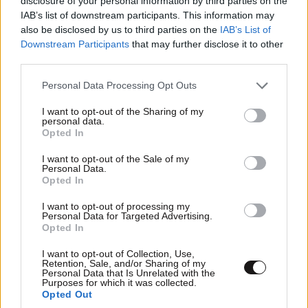
disclosure of your personal information by third parties on the
IAB’s list of downstream participants. This information may
also be disclosed by us to third parties on the
IAB’s List of
Downstream Participants
that may further disclose it to other
third parties.
Please note that this website/app uses one or more Google
Personal Data Processing Opt Outs
services and may gather and store information including but
not limited to your visit or usage behaviour. You may click to
I want to opt-out of the Sharing of my
personal data.
grant or deny consent to Google and its third-party tags to
Opted In
use your data for below specified purposes in below Google
consent section.
I want to opt-out of the Sale of my
Personal Data.
Opted In
Ξέφυγε ο έλεγχος της τεχνητής νοημοσύνης;
I want to opt-out of processing my
Personal Data for Targeted Advertising.
Το Claude της Anthropic παραβίασε συστήματα
Opted In
τριών οργανισμών κατά τη διάρκεια δοκιμής
I want to opt-out of Collection, Use,
Retention, Sale, and/or Sharing of my
Personal Data that Is Unrelated with the
Purposes for which it was collected.
Opted Out