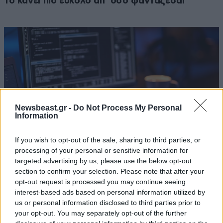
το κάνει πιο εύκολο απ’ όσο φαντάζεσαι
Newsbeast.gr -
Do Not Process My Personal
Information
If you wish to opt-out of the sale, sharing to third parties, or
processing of your personal or sensitive information for
targeted advertising by us, please use the below opt-out
section to confirm your selection. Please note that after your
Πώς αντέδρασε η τεχνητή νοημοσύνη όταν
opt-out request is processed you may continue seeing
πέρασε στον πραγματικό κόσμο – Τα επεισόδια
interest-based ads based on personal information utilized by
σε OpenAI και Anthropic
us or personal information disclosed to third parties prior to
your opt-out. You may separately opt-out of the further