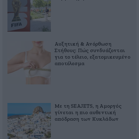
Αυξητική & Ανόρθωση
Στήθους: Πώς συνδυάζονται
για το τέλειο, εξατομικευμένο
αποτέλεσμα
Με τη SEAJETS, η Αμοργός
γίνεται η πιο αυθεντική
απόδραση των Κυκλάδων