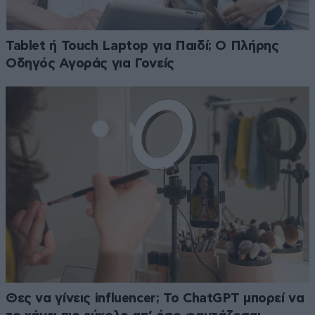
Tablet ή Touch Laptop για Παιδί; Ο Πλήρης
Οδηγός Αγοράς για Γονείς
Θες να γίνεις influencer; Το ChatGPT μπορεί να