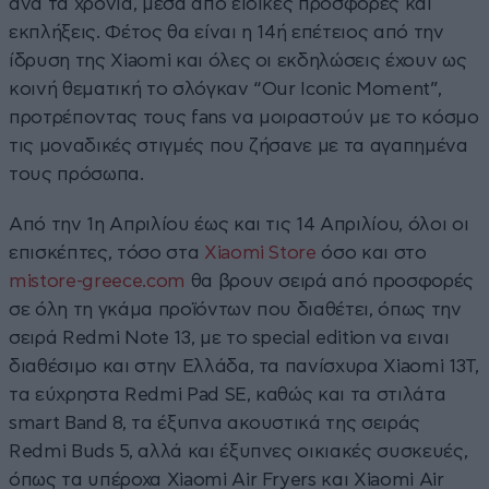
ανά τα χρόνια, μέσα από ειδικές προσφορές και
εκπλήξεις. Φέτος θα είναι η 14ή επέτειος από την
ίδρυση της Xiaomi και όλες οι εκδηλώσεις έχουν ως
κοινή θεματική το σλόγκαν “Our Iconic Moment”,
προτρέποντας τους fans να μοιραστούν με το κόσμο
τις μοναδικές στιγμές που ζήσανε με τα αγαπημένα
τους πρόσωπα.
Από την 1η Απριλίου έως και τις 14 Απριλίου, όλοι οι
επισκέπτες, τόσο στα
Xiaomi Store
όσο και στο
mistore-greece.com
θα βρουν σειρά από προσφορές
σε όλη τη γκάμα προϊόντων που διαθέτει, όπως την
σειρά Redmi Note 13, με το special edition να ειναι
διαθέσιμο και στην Ελλάδα, τα πανίσχυρα Xiaomi 13T,
τα εύχρηστα Redmi Pad SE, καθώς και τα στιλάτα
smart Band 8, τα έξυπνα ακουστικά της σειράς
Redmi Buds 5, αλλά και έξυπνες οικιακές συσκευές,
όπως τα υπέροχα Xiaomi Air Fryers και Xiaomi Air