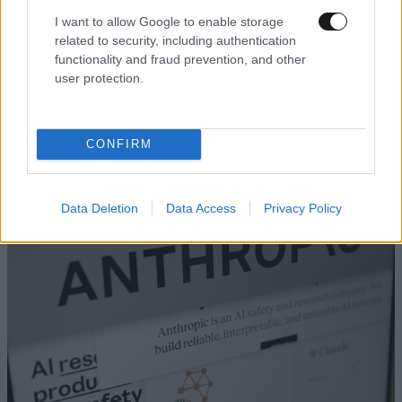
I want to allow Google to enable storage
related to security, including authentication
functionality and fraud prevention, and other
user protection.
Πώς αντέδρασε η τεχνητή νοημοσύνη όταν
CONFIRM
πέρασε στον πραγματικό κόσμο – Τα επεισόδια
σε OpenAI και Anthropic
Data Deletion
Data Access
Privacy Policy