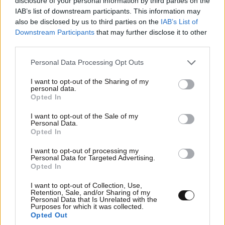
disclosure of your personal information by third parties on the
IAB’s list of downstream participants. This information may
also be disclosed by us to third parties on the
IAB’s List of
Downstream Participants
that may further disclose it to other
third parties.
Please note that this website/app uses one or more Google
Personal Data Processing Opt Outs
services and may gather and store information including but
not limited to your visit or usage behaviour. You may click to
I want to opt-out of the Sharing of my
personal data.
grant or deny consent to Google and its third-party tags to
Opted In
use your data for below specified purposes in below Google
consent section.
I want to opt-out of the Sale of my
Personal Data.
Opted In
I want to opt-out of processing my
Tablet ή Touch Laptop για Παιδί; Ο Πλήρης
Personal Data for Targeted Advertising.
Opted In
Οδηγός Αγοράς για Γονείς
I want to opt-out of Collection, Use,
Retention, Sale, and/or Sharing of my
Personal Data that Is Unrelated with the
Purposes for which it was collected.
Opted Out