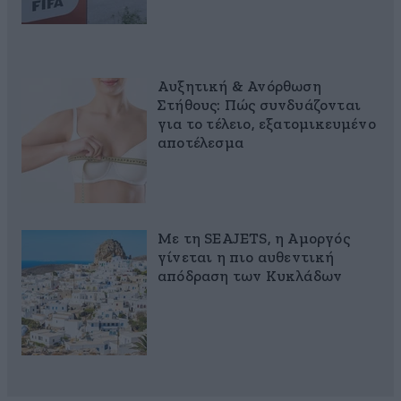
Αυξητική & Ανόρθωση
Στήθους: Πώς συνδυάζονται
για το τέλειο, εξατομικευμένο
αποτέλεσμα
Με τη SEAJETS, η Αμοργός
γίνεται η πιο αυθεντική
απόδραση των Κυκλάδων