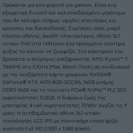
Πρόκειται για ένα φορητό για gamers. Είναι ένα
εξαιρετικά δυνατό και καλοσχεδιασμένο μηχάνημα
που θα καλύψει πλήρως υψηλές απαιτήσεις και
εργασίας και διασκέδασης. Συμπαγές σασί, μικρό
πλαίσιο οθόνης, backlit πληκτρολόγιο, οθόνη 16,1
ιντσών FHD στα 144Hzκαι ένα προηγμένο σύστημα
ψύξης το κάνουν να ξεχωρίζει. Στο εσωτερικό του
βρίσκεται ο 6πύρηνος επεξεργαστής AMD Ryzen™ 7
7840HS στα 5,1GHz (Max. Boost Clock) σε συνδυασμό
με την ανεξάρτητη κάρτα γραφικών NVIDIA®
GeForce® RTX 4070 8GB GDDR6, 16GB μνήμης
DDR5-5600 και το ταχύτατο PCIe® NVMe™ M.2 SSD
χωρητικότητας 512GB. Η διάρκεια ζωής της
μπαταρίας 4-cell χωρητικότητας 70Whr αγγίζει τις 9
ώρες. Η αντιθαμβωτική οθόνη 16,1 ιντσών
τεχνολογίας LCD IPS με micro-edge υποστηρίζει
ανάλυση Full HD (1.920 x 1.080 pixels)