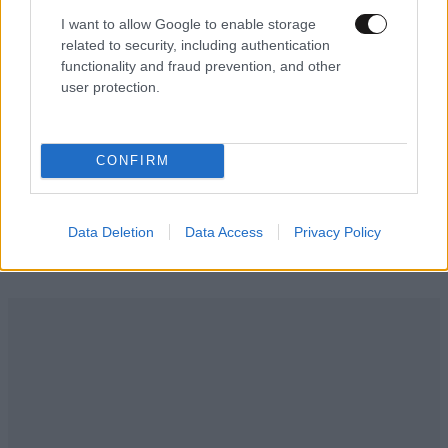
I want to allow Google to enable storage
Θες να γίνεις influencer; Το ChatGPT μπορεί να
related to security, including authentication
functionality and fraud prevention, and other
το κάνει πιο εύκολο απ’ όσο φαντάζεσαι
user protection.
CONFIRM
Ακολουθήστε το
NEWSBEAST
στο
Google News
και μάθετε πρώτοι όλες τις ειδήσεις
Data Deletion
Data Access
Privacy Policy