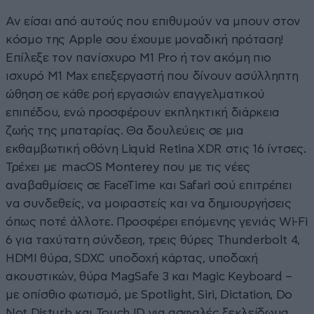
Αν είσαι από αυτούς που επιθυμούν να μπουν στον
κόσμο της Apple σου έχουμε μοναδική πρόταση!
Επίλεξε τον πανίσχυρο M1 Pro ή τον ακόμη πιο
ισχυρό M1 Max επεξεργαστή που δίνουν ασύλληπτη
ώθηση σε κάθε ροή εργασιών επαγγελματικού
επιπέδου, ενώ προσφέρουν εκπληκτική διάρκεια
ζωής της μπαταρίας. Θα δουλεύεις σε μια
εκθαμβωτική οθόνη Liquid Retina XDR στις 16 ίντσες.
Τρέχει με macOS Monterey που με τις νέες
αναβαθμίσεις σε FaceTime και Safari σού επιτρέπει
να συνδεθείς, να μοιραστείς και να δημιουργήσεις
όπως ποτέ άλλοτε. Προσφέρει επόμενης γενιάς Wi-Fi
6 για ταχύτατη σύνδεση, τρεις θύρες Thunderbolt 4,
HDMI θύρα, SDXC υποδοχή κάρτας, υποδοχή
ακουστικών, θύρα MagSafe 3 και Magic Keyboard –
με οπίσθιο φωτισμό, με Spotlight, Siri, Dictation, Do
Not Disturb και Touch ID για ασφαλές ξεκλείδωμα