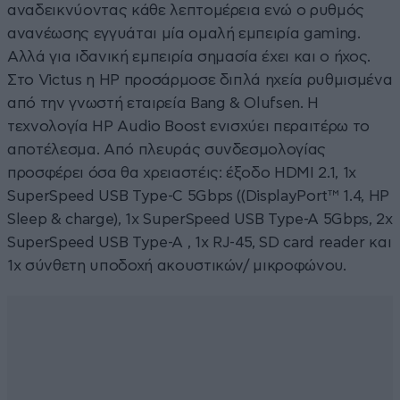
αναδεικνύοντας κάθε λεπτομέρεια ενώ ο ρυθμός
ανανέωσης εγγυάται μία ομαλή εμπειρία gaming.
Αλλά για ιδανική εμπειρία σημασία έχει και ο ήχος.
Στο Victus η HP προσάρμοσε διπλά ηχεία ρυθμισμένα
από την γνωστή εταιρεία Bang & Olufsen. Η
τεχνολογία HP Audio Boost ενισχύει περαιτέρω το
αποτέλεσμα. Από πλευράς συνδεσμολογίας
προσφέρει όσα θα χρειαστέις: έξοδο HDMI 2.1, 1x
SuperSpeed USB Type-C 5Gbps ((DisplayPort™ 1.4, HP
Sleep & charge), 1x SuperSpeed USB Type-A 5Gbps, 2x
SuperSpeed USB Type-A , 1x RJ-45, SD card reader και
1x σύνθετη υποδοχή ακουστικών/ μικροφώνου.