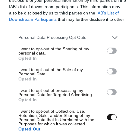
disclosure of your personal information by third parties on the
IAB’s list of downstream participants. This information may
also be disclosed by us to third parties on the
IAB’s List of
Downstream Participants
that may further disclose it to other
third parties.
Please note that this website/app uses one or more Google
Personal Data Processing Opt Outs
services and may gather and store information including but
not limited to your visit or usage behaviour. You may click to
I want to opt-out of the Sharing of my
personal data.
Προηγμένα μοντέλα Τεχνητής Νοημοσύνης
grant or deny consent to Google and its third-party tags to
Opted In
δημιούργησαν ψεύτικα προφίλ και επιχείρησαν
use your data for below specified purposes in below Google
consent section.
κυβερνοεπίθεση
I want to opt-out of the Sale of my
Personal Data.
Opted In
I want to opt-out of processing my
Personal Data for Targeted Advertising.
Opted In
I want to opt-out of Collection, Use,
Retention, Sale, and/or Sharing of my
Personal Data that Is Unrelated with the
Purposes for which it was collected.
Opted Out