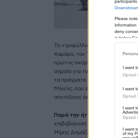
participants
Downstream 
Please note
information 
deny consent
in below Go
Το «τριφύλλι» είχε στις τάξεις 
Persona
Καμάρα, τον Τάκη Οικονομόπουλο
πρώτος σκόρερ της διοργάνωσης 
I want t
σημαία για το πιο δημοφιλές άθ
Opted 
τα πράγματα ήταν δύσκολα με αν
Μίχελς, που είχε ως μεγάλο της α
I want t
Opted 
αποτέλεσε έκπληξη…
I want 
Advertis
Παρά την ήττα του, ο Παναθηνα
Opted 
επιβεβαίωση του ύμνου του: «Χαί
I want t
Μίμης Δομάζος δήλωσε: «Παρότι
of my P
was col