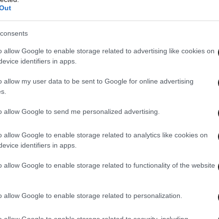
ν άθλο. Το όνομα της χώρας μας ακούστηκε σε
Out
 κι άλλη ελληνική ομάδα να πετύχει αυτόν τον
consents
o allow Google to enable storage related to advertising like cookies on
ά το DNA του Παναθηναϊκού έγινε… ευρωπαϊκό
evice identifiers in apps.
καετίες, στις οποίες ακολούθησαν και
o allow my user data to be sent to Google for online advertising
 Ήταν τότε που ο σύλλογος
κατοχυρώθηκε στη
s.
ώπων ως «Panathinaikos»
, ακόμα και τα
to allow Google to send me personalized advertising.
ου δεν είναι ανάλογη του ονόματός του και της
o allow Google to enable storage related to analytics like cookies on
evice identifiers in apps.
o allow Google to enable storage related to functionality of the website
o allow Google to enable storage related to personalization.
o allow Google to enable storage related to security, including