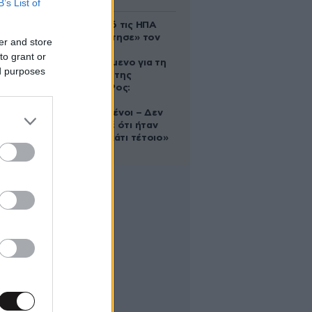
B’s List of
Ζευγάρι από τις ΗΠΑ
που «υιοθέτησε» τον
er and store
Αφγανό
to grant or
κατηγορούμενο για τη
ed purposes
δολοφονία της
Ελίζαμπεθ Ρος:
«Είμαστε
συντετριμμένοι – Δεν
έδειξε ποτέ ότι ήταν
ικανός για κάτι τέτοιο»