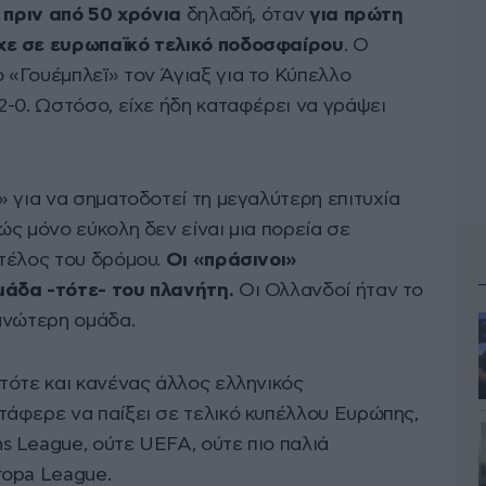
πριν από 50 χρόνια
δηλαδή, όταν
για πρώτη
χε σε ευρωπαϊκό τελικό ποδοσφαίρου
. Ο
 «Γουέμπλεϊ» τον Άγιαξ για το Κύπελλο
2-0. Ωστόσο, είχε ήδη καταφέρει να γράψει
 για να σηματοδοτεί τη μεγαλύτερη επιτυχία
ς μόνο εύκολη δεν είναι μια πορεία σε
τέλος του δρόμου.
Οι «πράσινοι»
μάδα -τότε- του πλανήτη.
Οι Ολλανδοί ήταν το
ανώτερη ομάδα.
τότε και κανένας άλλος ελληνικός
άφερε να παίξει σε τελικό κυπέλλου Ευρώπης,
 League, ούτε UEFA, ούτε πιο παλιά
ropa League.