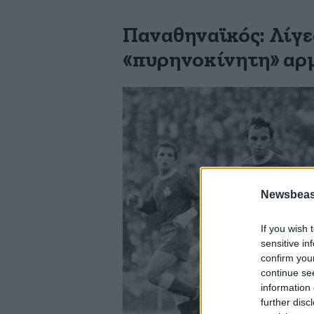
Παναθηναϊκός: Λίγε
«πυρηνοκίνητη» αρ
Newsbeast
If you wish 
sensitive in
confirm you
continue se
information 
further disc