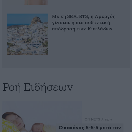
Με τη SEAJETS, η Αμοργός
γίνεται η πιο αυθεντική
απόδραση των Κυκλάδων
Ροή Ειδήσεων
ON NET
3 λ. πριν
Ο κανόνας 5-5-5 μετά τον