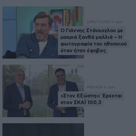
LIFESTYLE
29 λ. πριν
Ο Γιάννης Στάνκογλου με
μακριά ξανθά μαλλιά – Η
φωτογραφία του ηθοποιού
όταν ήταν έφηβος
MEDIA
29 λ. πριν
«Στον Εξώστη»: Έρχεται
στον ΣΚΑΪ 100,3