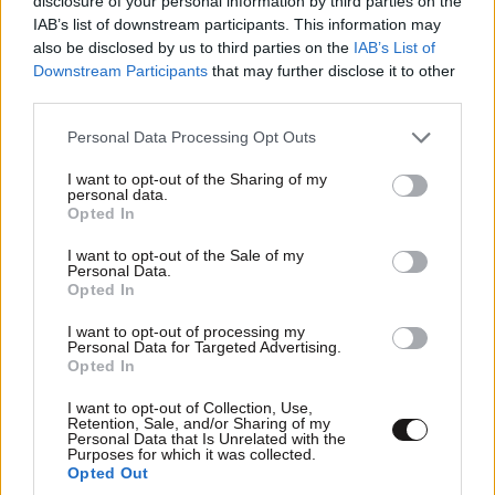
disclosure of your personal information by third parties on the
IAB’s list of downstream participants. This information may
also be disclosed by us to third parties on the
IAB’s List of
Downstream Participants
that may further disclose it to other
third parties.
Please note that this website/app uses one or more Google
Personal Data Processing Opt Outs
services and may gather and store information including but
not limited to your visit or usage behaviour. You may click to
I want to opt-out of the Sharing of my
personal data.
grant or deny consent to Google and its third-party tags to
Opted In
use your data for below specified purposes in below Google
ΕΛΛΑΔΑ
44 λ. πριν
consent section.
Γυναίκα έπεσε σε ακάλυπτο από τον 5ο όροφο
I want to opt-out of the Sale of my
Personal Data.
πολυκατοικίας στη Μιχαλακοπούλου –
Opted In
Ανασύρθηκε χωρίς τις αισθήσεις της
I want to opt-out of processing my
Personal Data for Targeted Advertising.
Opted In
I want to opt-out of Collection, Use,
Retention, Sale, and/or Sharing of my
Personal Data that Is Unrelated with the
Purposes for which it was collected.
Opted Out