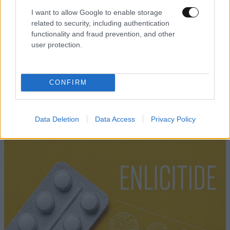
I want to allow Google to enable storage
related to security, including authentication
functionality and fraud prevention, and other
user protection.
LIFESTYLE
1 ω. πριν
Η Ιουλία Καλλιμάνη θύμωσε με άνδρα που της
CONFIRM
πέταξε λουλούδια μαζί με τα πανέρια στο
πρόσωπο – Δείτε τι του είπε
Data Deletion
Data Access
Privacy Policy