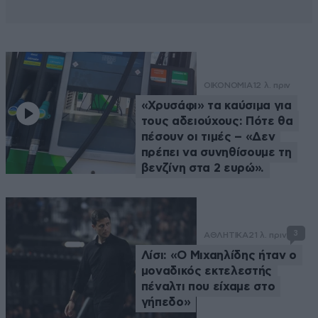
ΟΙΚΟΝΟΜΙΑ
12 λ. πριν
«Χρυσάφι» τα καύσιμα για
τους αδειούχους: Πότε θα
πέσουν οι τιμές – «Δεν
πρέπει να συνηθίσουμε τη
βενζίνη στα 2 ευρώ».
3
ΑΘΛΗΤΙΚΑ
21 λ. πριν
Λίσι: «Ο Μιχαηλίδης ήταν ο
μοναδικός εκτελεστής
πέναλτι που είχαμε στο
γήπεδο»