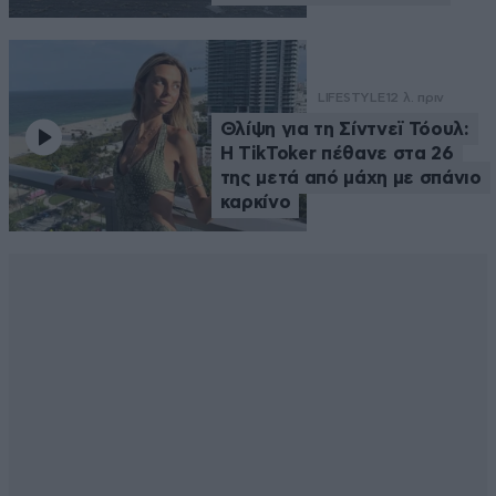
LIFESTYLE
12 λ. πριν
Θλίψη για τη Σίντνεϊ Τόουλ:
Η TikToker πέθανε στα 26
της μετά από μάχη με σπάνιο
καρκίνο