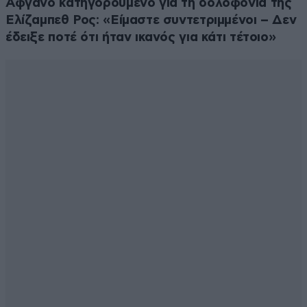
Αφγανό κατηγορούμενο για τη δολοφονία της
Ελίζαμπεθ Ρος: «Είμαστε συντετριμμένοι – Δεν
έδειξε ποτέ ότι ήταν ικανός για κάτι τέτοιο»