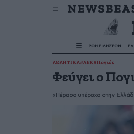
Σήμερα
γιορτάζουν:
ΡΟΗ ΕΙΔΗΣΕΩΝ
ΕΛ
ΑΘΛΗΤΙΚΑ
#ΑΕΚ
#Πογιέτ
Φεύγει ο Πογ
«Πέρασα υπέροχα στην Ελλάδα