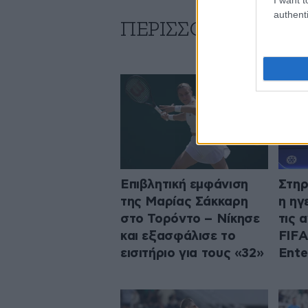
authenti
ΠΕΡΙΣΣΟΤΕΡΑ ΑΠΟ
Επιβλητική εμφάνιση
Στηρ
της Μαρίας Σάκκαρη
η ηγ
στο Τορόντο – Νίκησε
τις 
και εξασφάλισε το
FIFA
εισιτήριο για τους «32»
Ente