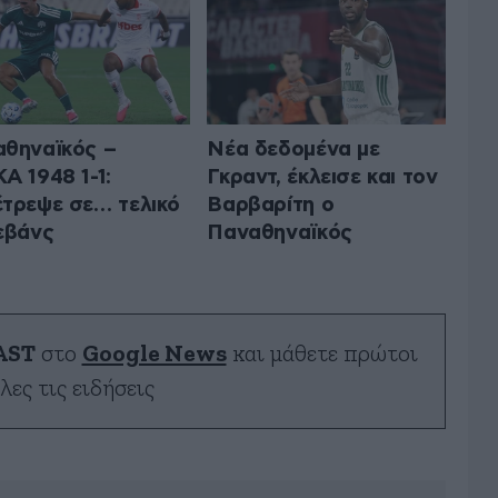
θηναϊκός –
Νέα δεδομένα με
Α 1948 1-1:
Γκραντ, έκλεισε και τον
τρεψε σε… τελικό
Βαρβαρίτη ο
εβάνς
Παναθηναϊκός
AST
στο
Google News
και μάθετε πρώτοι
λες τις ειδήσεις