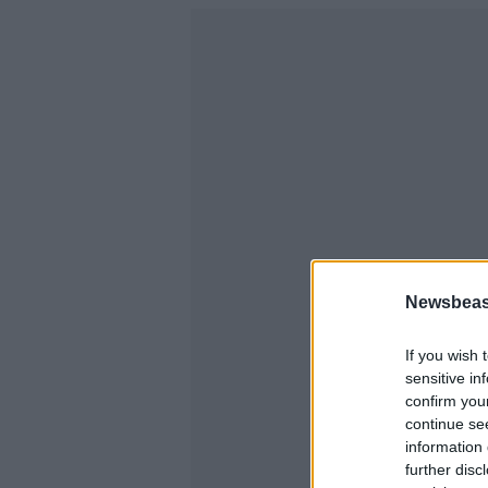
Newsbeast
If you wish 
sensitive in
confirm you
continue se
information 
further disc