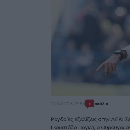
19·04·2016 18:54
σχόλια
6
Ραγδαίες εξελίξεις στην ΑΕΚ! Σ
Γκουστάβο Πογιέτ, ο Ουρουγουα