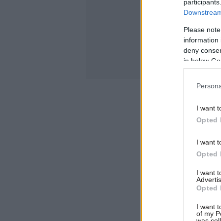
participants
Downstream 
Please note
information 
deny consent
in below Go
Persona
I want t
Opted 
I want t
Opted 
I want 
Advertis
Opted 
I want t
of my P
was col