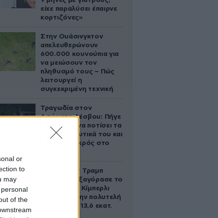
9 μήνες με γιατρούς,
είχε παραλύσει έπαιρνε
κορτιζόνες»
Στην Ουάσινγκτον
απελευθερώνουν
600.000 κουνούπια για
να μειώσουν τον
πληθυσμό τους – Πώς
λειτουργεί η
συγκεκριμένη τεχνική
Τραγωδία στον
Ασώματο Λέσβου: Πήγε
στο κτήμα να ποτίσει τα
οπωροκηπευτικά του και
βρέθηκε νεκρός στο
πηγάδι
sonal or
ection to
Ο Ντόναλντ Τραμπ
ou may
Τζούνιορ εξαγόρασε το
μερίδιο της Κίμπερλι
 personal
Γκίλφοϊλ στην πολυτελή
out of the
έπαυλη των 13,6 εκατ.
 downstream
δολαρίων