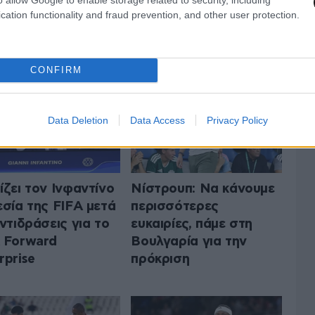
cation functionality and fraud prevention, and other user protection.
 ΤA ΑΘΛΗΤΙΚΑ
ΟΛΑ ΤΑ ΑΡΘΡΑ
CONFIRM
Data Deletion
Data Access
Privacy Policy
ίζει τον Ινφαντίνο
Νίστρουπ: Να κάνουμε
εσία της FIFA μετά
περισσότερες
αντιδράσεις για το
ευκαιρίες, πάμε στη
 Forward
Βουλγαρία για την
rprise
πρόκριση