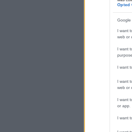
Opted 
Google 
I want t
web or d
I want t
purpose
I want 
I want t
web or d
I want t
or app.
I want t
I want t