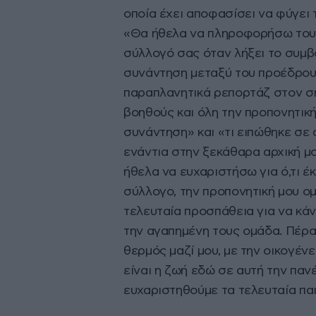
οποία έχει αποφασίσει να φύγει 
«Θα ήθελα να πληροφορήσω τους
σύλλογό σας όταν λήξει το συμβό
συνάντηση μεταξύ του προέδρου 
παραπλανητικά ρεπορτάζ στον ση
βοηθούς και όλη την προπονητική
συνάντηση» και «τι ειπώθηκε σε 
ενάντια στην ξεκάθαρα αρχική μ
ήθελα να ευχαριστήσω για ό,τι έ
σύλλογο, την προπονητική μου ομ
τελευταία προσπάθεια για να κά
την αγαπημένη τους ομάδα. Πέρα
θερμός μαζί μου, με την οικογέν
είναι η ζωή εδώ σε αυτή την πα
ευχαριστηθούμε τα τελευταία παι