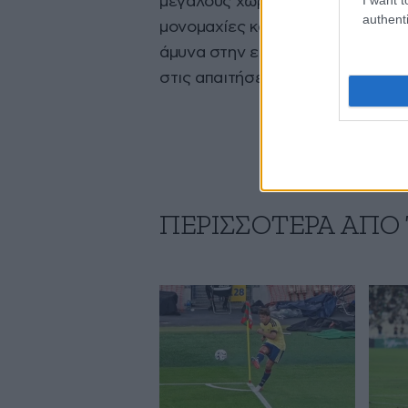
μεγάλους χώρους. Το ύψος του, 
authenti
μονομαχίες και η δυνατότητά το
άμυνα στην επίθεση συνθέτουν έ
στις απαιτήσεις των Πειραιωτών 
ΠΕΡΙΣΣΟΤΕΡΑ ΑΠΟ