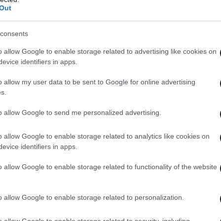
Out
consents
o allow Google to enable storage related to advertising like cookies on
evice identifiers in apps.
o allow my user data to be sent to Google for online advertising
s.
α επιταχύνονται, καθώς δημοσιεύματα
to allow Google to send me personalized advertising.
εκπρόσωποί του είχαν επαφές με τη διοίκηση της
o allow Google to enable storage related to analytics like cookies on
υν το μέλλον του ποδοσφαιριστή και τις
evice identifiers in apps.
αφής.
o allow Google to enable storage related to functionality of the website
ονος μέσος ξεχωρίζει για τον πολυσύνθετο τρόπο
παρουσία και στις δύο πλευρές του γηπέδου,
o allow Google to enable storage related to personalization.
κή κατάρτιση και ικανότητα να καλύπτει
o allow Google to enable storage related to security, including