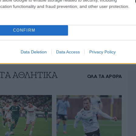
η αποτελεσματικότητά του στις εναέριες
cation functionality and fraud prevention, and other user protection.
υ να μεταφέρει γρήγορα την μπάλα από την
να αγωνιστικό προφίλ που ταιριάζει απόλυτα
για τη νέα σεζόν.
CONFIRM
Data Deletion
Data Access
Privacy Policy
 ΤA ΑΘΛΗΤΙΚΑ
ΟΛΑ ΤΑ ΑΡΘΡΑ