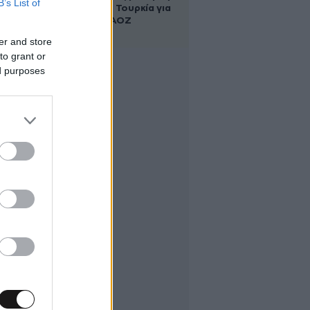
B’s List of
Αλβανία και Τουρκία για
τη χάραξη ΑΟΖ
er and store
to grant or
ed purposes