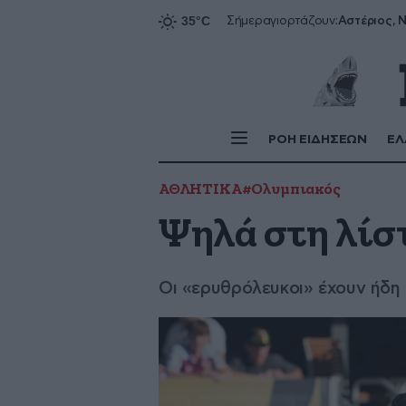
Αστέριος, Ν
Σήμερα
γιορτάζουν:
ΡΟΗ ΕΙΔΗΣΕΩΝ
ΕΛ
ΑΘΛΗΤΙΚΑ
#Ολυμπιακός
Ψηλά στη λίσ
Oι «ερυθρόλευκοι» έχουν ήδη 