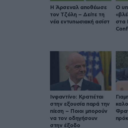
Η Άρσεναλ αποθέωσε
Ο υπ
τον Τζόλη – Δείτε τη
«βλέ
νέα εντυπωσιακή ασίστ
στα 
Conf
Ινφαντίνο: Κρατιέται
Γιαμ
στην εξουσία παρά την
καλο
πίεση – Ποιοι μπορούν
Φραν
να τον οδηγήσουν
πρό
στην έξοδο