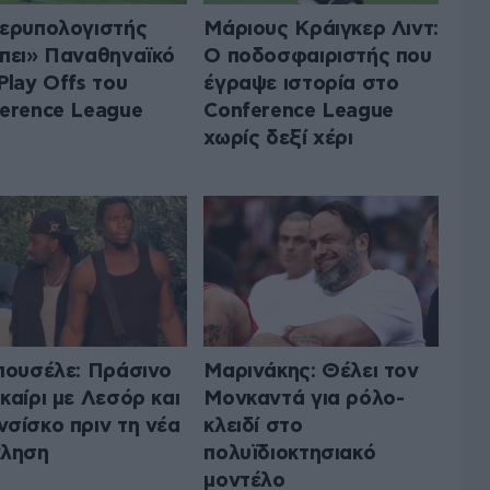
ερυπολογιστής
Μάριους Κράιγκερ Λιντ:
πει» Παναθηναϊκό
Ο ποδοσφαιριστής που
Play Offs του
έγραψε ιστορία στο
erence League
Conference League
χωρίς δεξί χέρι
πουσέλε: Πράσινο
Μαρινάκης: Θέλει τον
καίρι με Λεσόρ και
Μονκαντά για ρόλο-
σίσκο πριν τη νέα
κλειδί στο
κληση
πολυϊδιοκτησιακό
μοντέλο