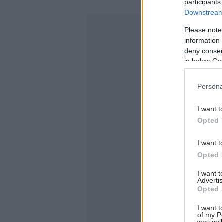
participants
Downstream 
Please note
information 
deny consent
in below Go
Persona
I want t
Opted 
I want t
Opted 
I want 
Advertis
Opted 
I want t
of my P
was col