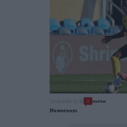
12·06·2026 10:35
σχόλια
2
Newsroom