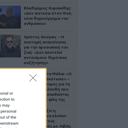
Βλαδίμηρος Κυριακίδης:
«Δεν πιστεύω στον Θεό,
είναι δημιούργημα του
ανθρώπου»
Χρίστος Κούγιας – Η
αυστηρή ανακοίνωση
για την προσωπική του
ζωή: «Δεν αποτελεί
αντικείμενο δημόσιας
συζήτησης»
Τραγωδία στα Μάλια: «Ο
πανικός τη σκότωσε» –
Τι λένε μάρτυρες για τη
42χρονη Ολλανδή που
sonal or
πνίγηκε προσπαθώντας
ection to
να σώσει τη φίλη της
ou may
 personal
Πώς σχεδιάζει η
κυβέρνηση να κλείσει
out of the
τους ανοιχτούς
 downstream
λογαριασμούς με Λιβύη,