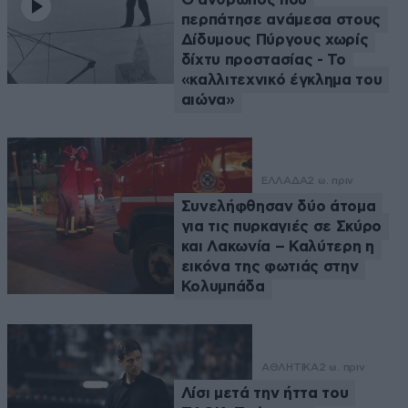
περπάτησε ανάμεσα στους
Δίδυμους Πύργους χωρίς
δίχτυ προστασίας - Το
«καλλιτεχνικό έγκλημα του
αιώνα»
ΕΛΛΑΔΑ
2 ω. πριν
Συνελήφθησαν δύο άτομα
για τις πυρκαγιές σε Σκύρο
και Λακωνία – Καλύτερη η
εικόνα της φωτιάς στην
Κολυμπάδα
ΑΘΛΗΤΙΚΑ
2 ω. πριν
Λίσι μετά την ήττα του