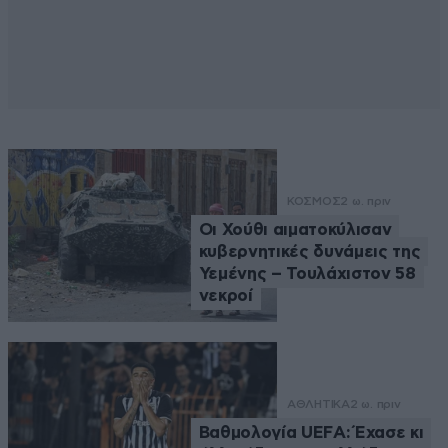
ΚΟΣΜΟΣ
2 ω. πριν
Οι Χούθι αιματοκύλισαν
κυβερνητικές δυνάμεις της
Υεμένης – Τουλάχιστον 58
νεκροί
ΑΘΛΗΤΙΚΑ
2 ω. πριν
Βαθμολογία UEFA: Έχασε κι