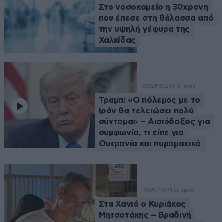
Στο νοσοκομείο η 30χρονη
που έπεσε στη θάλασσα από
την υψηλή γέφυρα της
Χαλκίδας
ΚΟΣΜΟΣ
55 λ. πριν
Τραμπ: «Ο πόλεμος με το
Ιράν θα τελειώσει πολύ
σύντομα» – Αισιόδοξος για
συμφωνία, τι είπε για
Ουκρανία και πυρομαχικά
ΠΟΛΙΤΙΚΗ
1 ω. πριν
Στα Χανιά ο Κυριάκος
Μητσοτάκης – Βραδινή