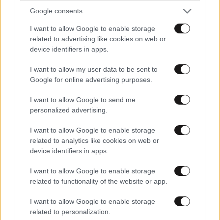
Google consents
ΕΛΛΑΔΑ
06·08·2026 21:47
I want to allow Google to enable storage
Τραγωδία στα Μάλια: «Ο πανικός τη σκότωσε»
related to advertising like cookies on web or
device identifiers in apps.
– Τι λένε μάρτυρες για τη 42χρονη Ολλανδή
που πνίγηκε προσπαθώντας να σώσει τη φίλη
I want to allow my user data to be sent to
της
Google for online advertising purposes.
I want to allow Google to send me
personalized advertising.
I want to allow Google to enable storage
related to analytics like cookies on web or
device identifiers in apps.
I want to allow Google to enable storage
related to functionality of the website or app.
I want to allow Google to enable storage
related to personalization.