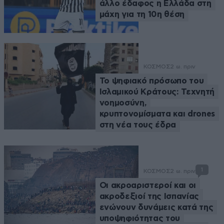
άλλο έδαφος η Ελλάδα στη
μάχη για τη 10η θέση
ΚΟΣΜΟΣ
2 ω. πριν
Το ψηφιακό πρόσωπο του
Ισλαμικού Κράτους: Τεχνητή
νοημοσύνη,
κρυπτονομίσματα και drones
στη νέα τους έδρα
1
ΚΟΣΜΟΣ
2 ω. πριν
Οι ακροαριστεροί και οι
ακροδεξιοί της Ισπανίας
ενώνουν δυνάμεις κατά της
υποψηφιότητας του