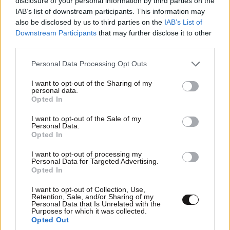
disclosure of your personal information by third parties on the
IAB’s list of downstream participants. This information may
also be disclosed by us to third parties on the
IAB’s List of
Downstream Participants
that may further disclose it to other
third parties.
Please note that this website/app uses one or more Google
Personal Data Processing Opt Outs
services and may gather and store information including but
not limited to your visit or usage behaviour. You may click to
I want to opt-out of the Sharing of my
personal data.
grant or deny consent to Google and its third-party tags to
Opted In
use your data for below specified purposes in below Google
consent section.
I want to opt-out of the Sale of my
Personal Data.
Opted In
I want to opt-out of processing my
Personal Data for Targeted Advertising.
Opted In
I want to opt-out of Collection, Use,
Retention, Sale, and/or Sharing of my
Personal Data that Is Unrelated with the
Purposes for which it was collected.
Opted Out