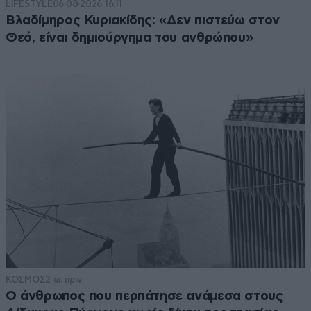
LIFESTYLE
06·08·2026 16:11
Βλαδίμηρος Κυριακίδης: «Δεν πιστεύω στον
Θεό, είναι δημιούργημα του ανθρώπου»
ΚΟΣΜΟΣ
2 ω. πριν
Ο άνθρωπος που περπάτησε ανάμεσα στους