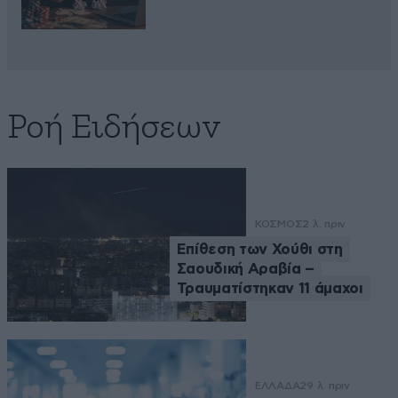
Ροή Ειδήσεων
ΚΟΣΜΟΣ
2 λ. πριν
Επίθεση των Χούθι στη
Σαουδική Αραβία –
Τραυματίστηκαν 11 άμαχοι
ΕΛΛΑΔΑ
29 λ. πριν