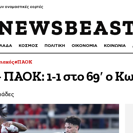
υν ονομαστικές εορτές
ΛΑΔΑ
ΚΟΣΜΟΣ
ΠΟΛΙΤΙΚΗ
ΟΙΚΟΝΟΜΙΑ
ΚΟΙΝΩΝΙΑ
ιακός
#ΠΑΟΚ
 ΠΑΟΚ: 1-1 στο 69′ ο Κ
μάδες