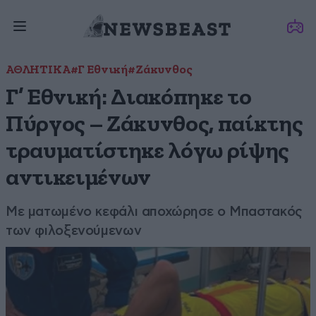
ΑΘΛΗΤΙΚΑ
#Γ Εθνική
#Ζάκυνθος
Γ’ Εθνική: Διακόπηκε το
Πύργος – Ζάκυνθος, παίκτης
τραυματίστηκε λόγω ρίψης
αντικειμένων
Με ματωμένο κεφάλι αποχώρησε ο Μπαστακός
των φιλοξενούμενων