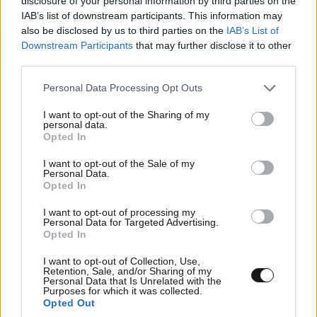
disclosure of your personal information by third parties on the
IAB’s list of downstream participants. This information may
also be disclosed by us to third parties on the
IAB’s List of
LIFESTYLE
08·08·2026 19:12
Downstream Participants
that may further disclose it to other
Εριέττα Κούρκουλου – Τα 33α γενέθλια και τα
third parties.
φιλιά με τον Βύρωνα Βασιλειάδη: «Καμία στιγμή
Please note that this website/app uses one or more Google
Personal Data Processing Opt Outs
ευτυχίας δεδομένη»
services and may gather and store information including but
not limited to your visit or usage behaviour. You may click to
I want to opt-out of the Sharing of my
personal data.
grant or deny consent to Google and its third-party tags to
Opted In
use your data for below specified purposes in below Google
consent section.
I want to opt-out of the Sale of my
Personal Data.
Opted In
I want to opt-out of processing my
Personal Data for Targeted Advertising.
Opted In
I want to opt-out of Collection, Use,
Retention, Sale, and/or Sharing of my
Personal Data that Is Unrelated with the
Purposes for which it was collected.
Opted Out