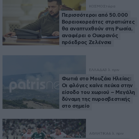
ΚΟΣΜΟΣ
τώρα
Περισσότεροι από 50.000
Βορειοκορεάτες στρατιώτες
θα αναπτυχθούν στη Ρωσία,
αναφέρει ο Ουκρανός
πρόεδρος Ζελένσκι
ΕΛΛΑΔΑ
3 λ. πριν
Φωτιά στο Μουζάκι Ηλείας:
Οι φλόγες καίνε πεύκα στην
είσοδο του χωριού – Μεγάλη
δύναμη της πυροσβεστικής
στο σημείο
ΑΘΛΗΤΙΚΑ
6 λ. πριν