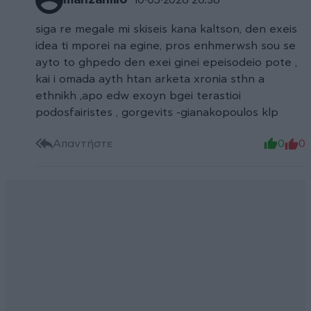
manzanillo
siga re megale mi skiseis kana kaltson, den exeis
idea ti mporei na egine, pros enhmerwsh sou se
ayto to ghpedo den exei ginei epeisodeio pote ,
kai i omada ayth htan arketa xronia sthn a
ethnikh ,apo edw exoyn bgei terastioi
podosfairistes , gorgevits -gianakopoulos klp
Απαντήστε
0
0