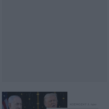
ΚΟΣΜΟΣ
47 λ. πριν