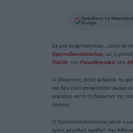
Πρόσθεσε το Newsbeast
Google
Σε μια ανάρτηση που… μόνο αυτ
Χριστοδουλόπουλος
, ως ο μονα
ΠΑΟΚ
, τον
Παναθηναϊκό
, την
Α
Ο 38χρονος άσος φόρεσε τη φα
και δεν έχει αποφασίσει ακόμη αν
καριέρα, κατά τη διάρκεια της ο
σπάσει.
Ο Χριστοδουλόπουλος είναι ο μο
τρεις μεγάλες ομάδες της Αθήνα