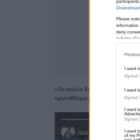
participants
Downstream 
Please note
information 
deny consent
in below Go
Persona
I want t
Opted 
«Τα σχόλια δικά σας», ήταν το μ
I want t
Opted 
πρωτάθλημα με Παναθηναϊκό, ΑΕ
I want 
Advertis
Opted 
I want t
of my P
was col