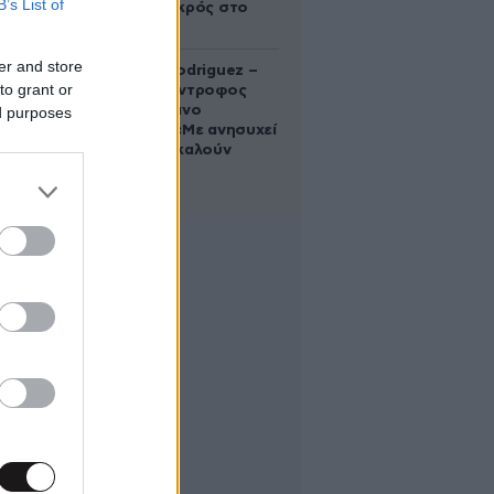
B’s List of
βρέθηκε νεκρός στο
πηγάδι
er and store
Georgina Rodriguez –
to grant or
Ξεσπά η σύντροφος
του Κριστιάνο
ed purposes
Ρονάλντο: «Με ανησυχεί
που με αποκαλούν
χοντρή»