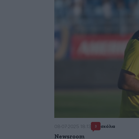
08·07·2025 18:13
σχόλια
3
Newsroom