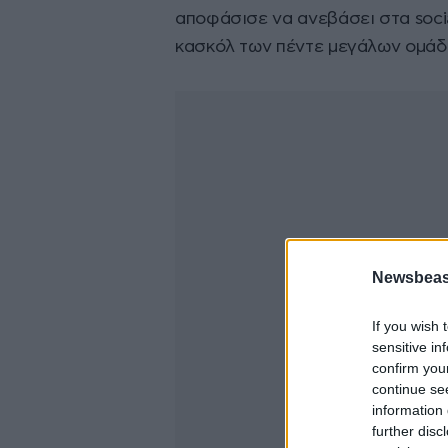
αποφάσισε να ανεβάσει στα soci
κασκόλ των πέντε μεγάλων ομάδ
Newsbeast
If you wish 
sensitive in
confirm you
continue se
information 
further disc