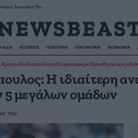
Σωτήρης, Σωτηρία, Ευμορφία, Μορφούλα
ΛΑΔΑ
ΚΟΣΜΟΣ
ΠΟΛΙΤΙΚΗ
ΟΙΚΟΝΟΜΙΑ
ΚΟΙΝΩΝΙΑ
 Χριστοδουλόπουλος
#Ολυμπιακός
#Παναθηναϊκός
#ΠΑ
ουλος: Η ιδιαίτερη αν
ν 5 μεγάλων ομάδων
μά του