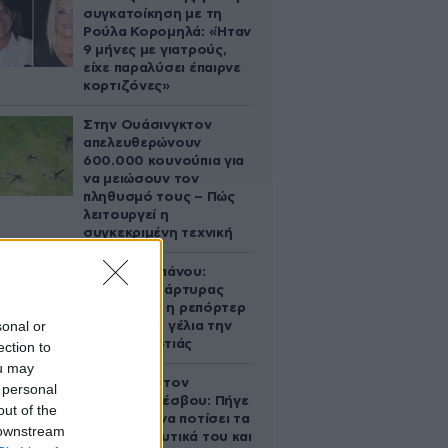
συγκατοίκηση με τη
Ρούλα Κορομηλά: «Ήταν
9 μήνες με γιατρούς,
είχε παραλύσει έπαιρνε
κορτιζόνες»
Στην Ουάσινγκτον
απελευθερώνουν
600.000 κουνούπια για
να μειώσουν τον
πληθυσμό τους – Πώς
λειτουργεί η
συγκεκριμένη τεχνική
Μαρία Σιαμπάνου:
Αυτόπτης μάρτυρας
εξηγεί γιατί η ρεπόρτερ
sonal or
ξέσπασε σε γέλια την
ώρα της φωτιάς
ection to
ou may
Τραγωδία στον
 personal
Ασώματο Λέσβου: Πήγε
out of the
στο κτήμα να ποτίσει τα
 downstream
οπωροκηπευτικά του και