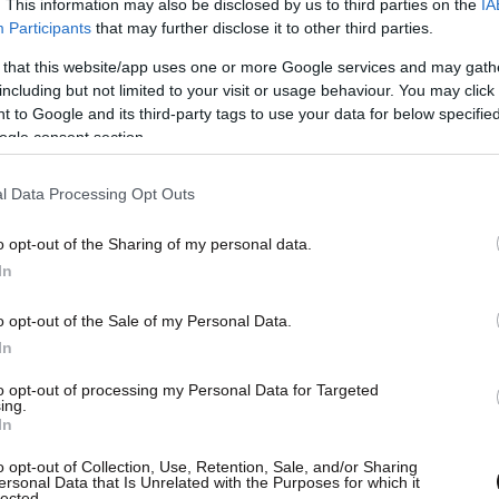
. This information may also be disclosed by us to third parties on the
IA
Participants
that may further disclose it to other third parties.
 that this website/app uses one or more Google services and may gath
including but not limited to your visit or usage behaviour. You may click 
 to Google and its third-party tags to use your data for below specifi
ogle consent section.
l Data Processing Opt Outs
o opt-out of the Sharing of my personal data.
In
ήνυμα του Λάζαρου, ο οποίος κατέκτησε
o opt-out of the Sale of my Personal Data.
In
Κ και Ολυμπιακό.
to opt-out of processing my Personal Data for Targeted
ing.
In
o opt-out of Collection, Use, Retention, Sale, and/or Sharing
ersonal Data that Is Unrelated with the Purposes for which it
lected.