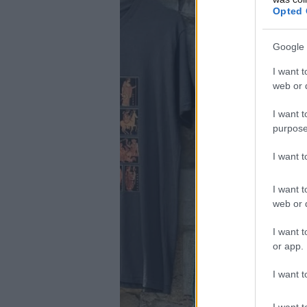
Opted 
Google 
I want t
web or d
I want t
purpose
I want 
I want t
web or d
I want t
or app.
I want t
I want t