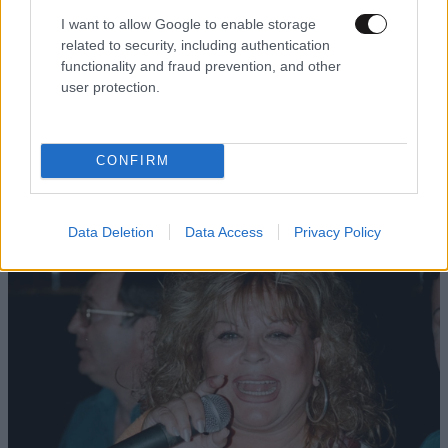
I want to allow Google to enable storage
related to security, including authentication
functionality and fraud prevention, and other
user protection.
LIFESTYLE
05·08·2026 17:48
Παλάτι Marivent: Πώς οι κληρονόμοι του
CONFIRM
Ιωάννη Σαριδάκη αφαίρεσαν 1.300 έργα τέχνης
από τη βασιλική οικογένεια της Ισπανίας
Data Deletion
Data Access
Privacy Policy