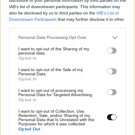
disclosure of your personal information by third parties on the
IAB’s list of downstream participants. This information may
also be disclosed by us to third parties on the
IAB’s List of
Downstream Participants
that may further disclose it to other
third parties.
Please note that this website/app uses one or more Google
Personal Data Processing Opt Outs
services and may gather and store information including but
not limited to your visit or usage behaviour. You may click to
I want to opt-out of the Sharing of my
personal data.
grant or deny consent to Google and its third-party tags to
Opted In
use your data for below specified purposes in below Google
consent section.
I want to opt-out of the Sale of my
Personal Data.
Opted In
I want to opt-out of processing my
Personal Data for Targeted Advertising.
Opted In
I want to opt-out of Collection, Use,
Retention, Sale, and/or Sharing of my
Personal Data that Is Unrelated with the
Purposes for which it was collected.
Opted Out