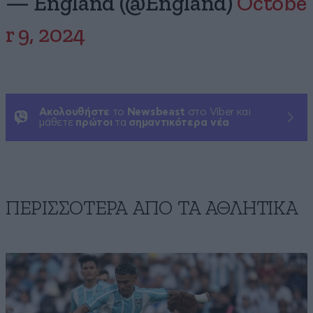
— England (@England)
Octobe
r 9, 2024
Ακολουθήστε
το
Newsbeast
στο Viber και
μάθετε
πρώτοι
τα
σημαντικότερα νέα
ΠΕΡΙΣΣΟΤΕΡΑ ΑΠΟ ΤA ΑΘΛΗΤΙΚΑ