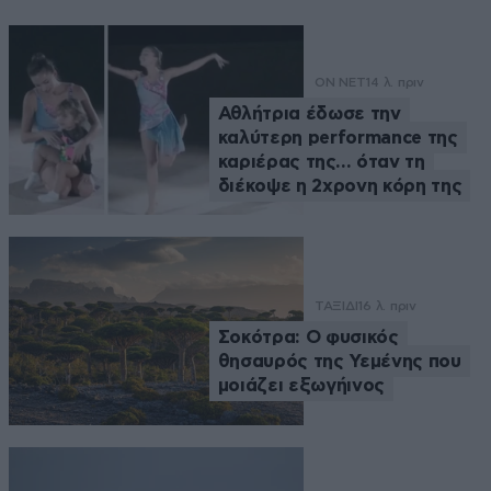
ON NET
14 λ. πριν
Αθλήτρια έδωσε την
καλύτερη performance της
καριέρας της… όταν τη
διέκοψε η 2χρονη κόρη της
ΤΑΞΙΔΙ
16 λ. πριν
Σοκότρα: Ο φυσικός
θησαυρός της Υεμένης που
μοιάζει εξωγήινος