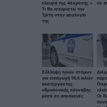
πλευρά της 46χρονης –
σε α
Τι θα ισχυριστεί την
Τρίτη στην απολογία
της
Σύλληψη τριών ατόμων
Διέρ
για εισαγωγή 18,6 κιλών
παρα
ακατέργαστης
Πιερ
υδροπονικής κάνναβης
«λεί
μέσα σε αποσκευές
Οι δ
συν