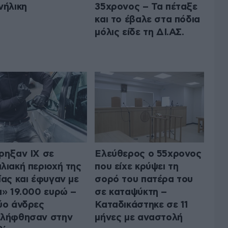
νήλικη
35χρονος – Τα πέταξε
και το έβαλε στα πόδια
μόλις είδε τη ΔΙ.ΑΣ.
ρηξαν ΙΧ σε
Ελεύθερος ο 55χρονος
λιακή περιοχή της
που είχε κρύψει τη
ίας και έφυγαν με
σορό του πατέρα του
α» 19.000 ευρώ –
σε καταψύκτη –
ύο άνδρες
Καταδικάστηκε σε 11
ελήφθησαν στην
μήνες με αναστολή