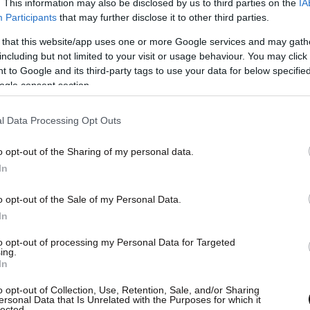
. This information may also be disclosed by us to third parties on the
IA
Participants
that may further disclose it to other third parties.
 that this website/app uses one or more Google services and may gath
 το χρηματικό
ποσό των 8.500 ευρώ,
including but not limited to your visit or usage behaviour. You may click 
θώς επίσης κι ένα κλειδί από Ι.Χ. αυτοκίνητο.
 to Google and its third-party tags to use your data for below specifi
ogle consent section.
ονός στην ΕΛ.ΑΣ. και οι δράστες αναζητούνται.
l Data Processing Opt Outs
ποντικών» που τον τελευταίο καιρό έχουν
ρήξεις στο Νησί των Ανέμων.
o opt-out of the Sharing of my personal data.
In
o opt-out of the Sale of my Personal Data.
In
to opt-out of processing my Personal Data for Targeted
ing.
In
o opt-out of Collection, Use, Retention, Sale, and/or Sharing
ersonal Data that Is Unrelated with the Purposes for which it
lected.