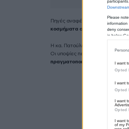
participants
Downstream 
Please note
Πηγές αναφέρουν ότι οι δράστες
information 
κοσμήματα αξίας 4.000 ευρώ, κα
deny consent
in below Go
Η κα. Πατούλη κατήγγειλε το γεγ
Persona
Οι υποψίες πέφτουν σε
σπείρα «
πραγματοποιήσει κι άλλες διαρ
I want t
Opted 
I want t
Opted 
I want 
Advertis
Opted 
I want t
of my P
was col