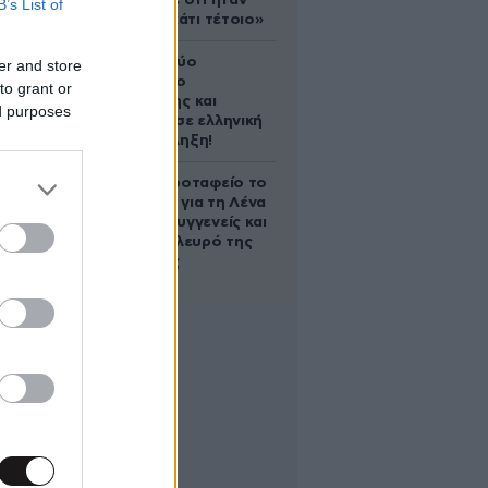
έδειξε ποτέ ότι ήταν
B’s List of
ικανός για κάτι τέτοιο»
Ακυρώνει δύο
er and store
συμβόλαια ο
to grant or
Λαρεντζάκης και
ed purposes
υπογράφει σε ελληνική
ομάδα-έκπληξη!
Στο Α’ Νεκροταφείο το
μνημόσυνο για τη Λένα
Σαμαρά – Συγγενείς και
φίλοι στο πλευρό της
οικογένειας