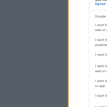
Opted 
Google 
I want t
web or d
I want t
purpose
I want 
I want t
web or d
I want t
or app.
I want t
I want t