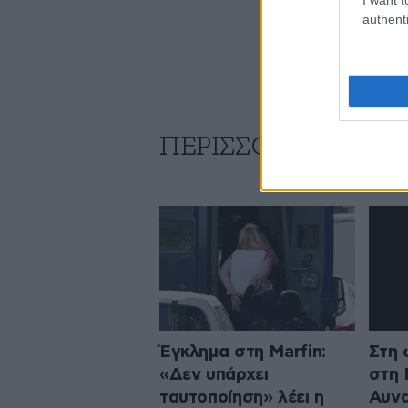
authenti
ΠΕΡΙΣΣΟΤΕΡΑ ΑΠΟ
Έγκλημα στη Marfin:
Στη 
«Δεν υπάρχει
στη 
ταυτοποίηση» λέει η
Αυνα