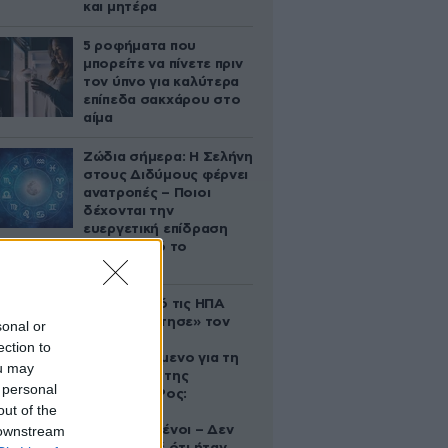
και μητέρα
5 ροφήματα που
μπορείτε να πίνετε πριν
τον ύπνο για καλύτερα
επίπεδα σακχάρου στο
αίμα
Ζώδια σήμερα: Η Σελήνη
στους Διδύμους φέρνει
ανατροπές – Ποιοι
δέχονται την
ευεργετική επίδραση
του Δία από το
απόγευμα;
Ζευγάρι από τις ΗΠΑ
που «υιοθέτησε» τον
sonal or
Αφγανό
ection to
κατηγορούμενο για τη
ou may
δολοφονία της
 personal
Ελίζαμπεθ Ρος:
out of the
«Είμαστε
 downstream
συντετριμμένοι – Δεν