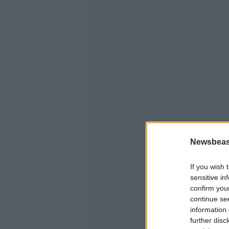
Newsbeast
If you wish 
sensitive in
confirm you
continue se
information 
further disc