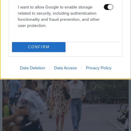
I want to allow Google to enable storage
related to security, including authentication
ΕΛΛΑΔΑ
8 λ. πριν
functionality and fraud prevention, and other
Βίντεο-ντοκουμέντο από το θανατηφόρο
user protection.
τροχαίο στις Σέρρες: Η στιγμή που το ΙΧ μπαίνει
στο αντίθετο ρεύμα – Ακαριαία πέθαναν γιος
και μητέρα
CONFIRM
Data Deletion
Data Access
Privacy Policy