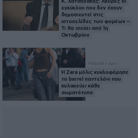
Κ. Χατδηδάκης: Άκυρες οι
εγκύκλιοι που δεν έχουν
δημοσιευτεί στις
ιστοσελίδες των φορέων –
Τι θα ισχύει από 1η
Οκτωβρίου
ΜΟΔΑ
35 λ. πριν
Η Zara μόλις κυκλοφόρησε
το barrel παντελόνι που
κολακεύει κάθε
σωματότυπο