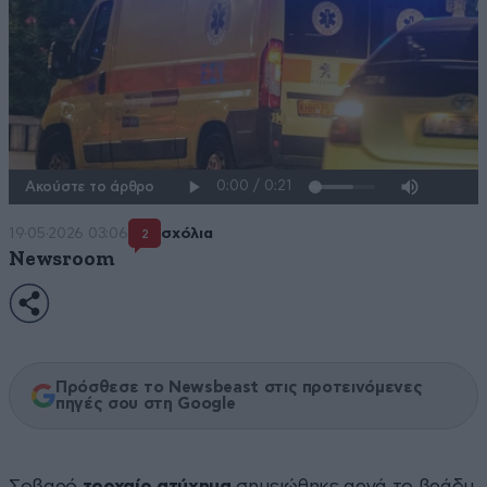
Ακούστε το άρθρο
19·05·2026 03:06
σχόλια
2
Newsroom
Πρόσθεσε το Newsbeast στις προτεινόμενες
πηγές σου στη Google
Σοβαρό
τροχαίο ατύχημα
σημειώθηκε αργά το βράδυ