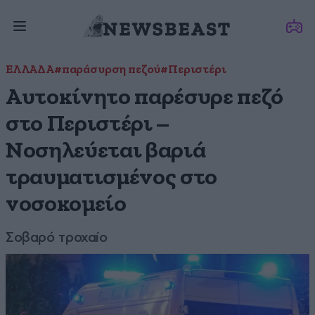
ΕΛΛΑΔΑ
#παράσυρση πεζού
#Περιστέρι
Αυτοκίνητο παρέσυρε πεζό
στο Περιστέρι –
Νοσηλεύεται βαριά
τραυματισμένος στο
νοσοκομείο
Σοβαρό τροχαίο