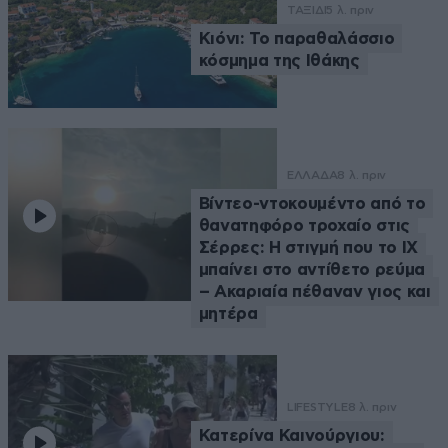
ΤΑΞΙΔΙ
5 λ. πριν
Κιόνι: Το παραθαλάσσιο
κόσμημα της Ιθάκης
ΕΛΛΑΔΑ
8 λ. πριν
Βίντεο-ντοκουμέντο από το
θανατηφόρο τροχαίο στις
Σέρρες: Η στιγμή που το ΙΧ
μπαίνει στο αντίθετο ρεύμα
– Ακαριαία πέθαναν γιος και
μητέρα
LIFESTYLE
8 λ. πριν
Κατερίνα Καινούργιου: