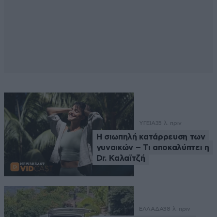
ΥΓΕΙΑ
35 λ. πριν
Η σιωπηλή κατάρρευση των
γυναικών – Τι αποκαλύπτει η
Dr. Καλαϊτζή
ΕΛΛΑΔΑ
38 λ. πριν