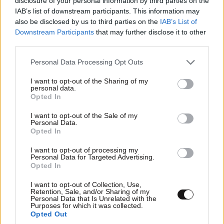
disclosure of your personal information by third parties on the
IAB’s list of downstream participants. This information may
also be disclosed by us to third parties on the
IAB’s List of
Downstream Participants
that may further disclose it to other
third parties.
Please note that this website/app uses one or more Google
Personal Data Processing Opt Outs
services and may gather and store information including but
not limited to your visit or usage behaviour. You may click to
I want to opt-out of the Sharing of my
personal data.
grant or deny consent to Google and its third-party tags to
Opted In
use your data for below specified purposes in below Google
consent section.
I want to opt-out of the Sale of my
Personal Data.
Opted In
I want to opt-out of processing my
Personal Data for Targeted Advertising.
Opted In
I want to opt-out of Collection, Use,
Retention, Sale, and/or Sharing of my
Personal Data that Is Unrelated with the
Purposes for which it was collected.
Opted Out