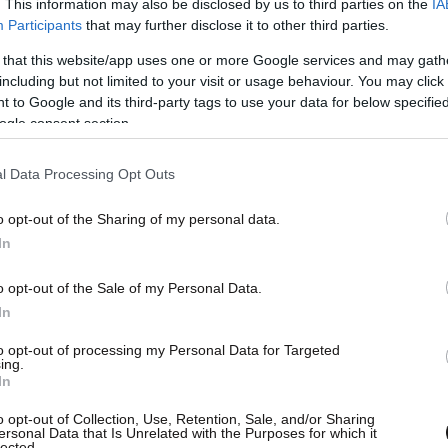
. This information may also be disclosed by us to third parties on the
IA
Participants
that may further disclose it to other third parties.
ουργείου Προστασίας του Πολίτη να επιδείκνυε
 that this website/app uses one or more Google services and may gath
 και τη σύλληψη του φυγόδικου Χρήστου Παππά,
including but not limited to your visit or usage behaviour. You may click 
 to Google and its third-party tags to use your data for below specifi
ας αναίτια πολίτες και δικηγόρους.
ogle consent section.
l Data Processing Opt Outs
o opt-out of the Sharing of my personal data.
In
o opt-out of the Sale of my Personal Data.
In
to opt-out of processing my Personal Data for Targeted
ing.
In
o opt-out of Collection, Use, Retention, Sale, and/or Sharing
ersonal Data that Is Unrelated with the Purposes for which it
lected.