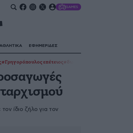
GAMES
ΑΘΛΗΤΙΚΑ
ΕΦΗΜΕΡΙΔΕΣ
ς
#Γρηγορόπουλος επέτειος
#δικηγόροι
#Εξάρχεια
#επέτε
προσαγωγές
υταρχισμού
 τον ίδιο ζήλο για τον