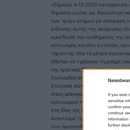
«Σήμερα, 6-12-2020 κατέρρευσε 
δημόσια υγείας ως δικαιολογητ
των τριών ατόμων με απόφαση τ
έκδοσης αυτής της απόφασης ήταν
εμπέδωση του αισθήματος της ασ
αστυνομία, κατόπιν εντολών, πρ
τηρώντας όλα τα μέτρα υγειονομ
ήθελαν να τιμήσουν τη μνήμη το
της κρατικής βίας, αφήνοντας κα
λουλούδια-όπως και οι συμβολικ
Newsbeast
Ελληνική Αστυνομία και την έννο
όπως φάνηκε και από το βίντεο π
If you wish 
sensitive in
αστυνομικό των ΜΑΤ. Ανάμεσα στ
confirm you
στη δίκη της Χρυσής Αυγής, Θα
continue se
Απαιτούμε την άμεση απελευθέρ
information 
further disc
των προσαχθέντων.