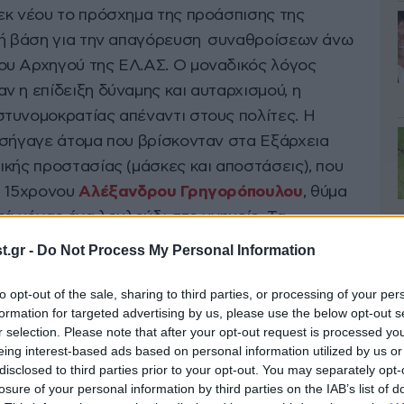
εκ νέου το πρόσχημα της προάσπισης της
ική βάση για την απαγόρευση συναθροίσεων άνω
ου Αρχηγού της ΕΛ.ΑΣ. Ο μοναδικός λόγος
 η επίδειξη δύναμης και αυταρχισμού, η
τυνομοκρατίας απέναντι στους πολίτες. Η
οσήγαγε άτομα που βρίσκονταν στα Εξάρχεια
ικής προστασίας (μάσκες και αποστάσεις), που
υ 15χρονου
Αλέξανδρου Γρηγορόπουλου
, θύμα
τά μόνας ένα λουλούδι στο μνημείο. Τα
ές εκδηλώσεις μνήμης-αποτελούν απειλή για την
.gr -
Do Not Process My Personal Information
μη τάξη και πρέπει να καταστρέφονται πάραυτα,
ου δημοσιεύτηκε στα κοινωνικά δίκτυα με τον
to opt-out of the sale, sharing to third parties, or processing of your per
formation for targeted advertising by us, please use the below opt-out s
ους προσαχθέντες είναι και οι συνάδελφοί μας
r selection. Please note that after your opt-out request is processed y
νάσης Καμπαγιάννης και Κώστας Παπαδάκης.
eing interest-based ads based on personal information utilized by us or
ωση των δύο συναδέλφων μας, όσο και όλων
disclosed to third parties prior to your opt-out. You may separately opt-
losure of your personal information by third parties on the IAB’s list of