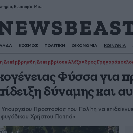
Σωτήρης, Σωτηρία, Ευμορφία, Μορφούλα
ΛΑΔΑ
ΚΟΣΜΟΣ
ΠΟΛΙΤΙΚΗ
ΟΙΚΟΝΟΜΙΑ
ΚΟΙΝΩΝΙΑ
η Δεκέμβρη
#6η Δεκεμβρίου
#Αλέξανδρος Γρηγορόπουλο
κογένειας Φύσσα για 
πίδειξη δύναμης και α
 Υπουργείου Προστασίας του Πολίτη να επιδείκνυε
υ φυγόδικου Χρήστου Παππά»