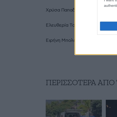
authenti
Χρύσα Παπαδοπούλου
Ελευθερία Τομπατζόγλου
Ειρήνη Μπολάνου»
ΠΕΡΙΣΣΟΤΕΡΑ ΑΠΟ