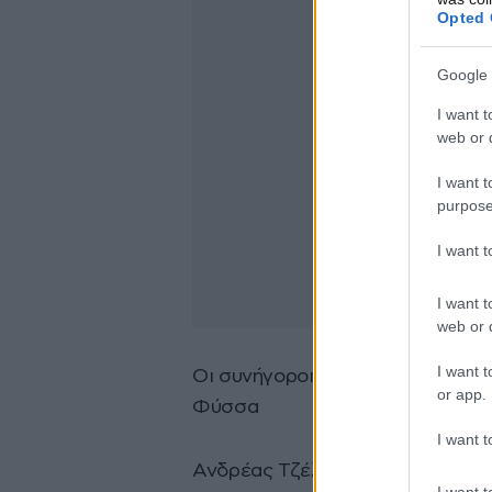
Opted 
Google 
I want t
web or d
I want t
purpose
I want 
I want t
web or d
I want t
Οι συνήγοροι πολιτικής αγωγής-
or app.
Φύσσα
I want t
Ανδρέας Τζέλλης
I want t