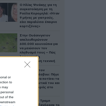
Ο Ηλίας Ψινάκης για τη
συγκατοίκηση με τη
Ρούλα Κορομηλά: «Ήταν
9 μήνες με γιατρούς,
είχε παραλύσει έπαιρνε
κορτιζόνες»
Στην Ουάσινγκτον
απελευθερώνουν
600.000 κουνούπια για
να μειώσουν τον
πληθυσμό τους – Πώς
λειτουργεί η
συγκεκριμένη τεχνική
Τραγωδία στον
Ασώματο Λέσβου: Πήγε
sonal or
στο κτήμα να ποτίσει τα
ection to
οπωροκηπευτικά του και
ou may
βρέθηκε νεκρός στο
πηγάδι
 personal
out of the
Ο Ντόναλντ Τραμπ
 downstream
Τζούνιορ εξαγόρασε το