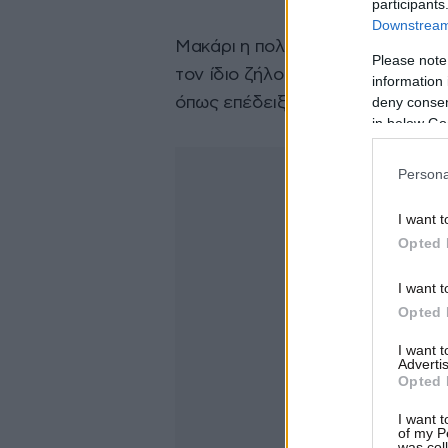
participants
Downstream 
Μακάρι η πολιτική ηγεσία του Υπ
Please note
τον ίδιο ζήλο για τον εντοπισμό
information 
deny consent
όπως επέδειξε σήμερα προσάγοντ
in below Go
Persona
I want t
Opted 
I want t
Opted 
I want 
Advertis
Opted 
I want t
of my P
was col