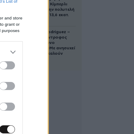
B’s List of
μερίδιο της Κίμπερλι
Γκίλφοϊλ στην πολυτελή
έπαυλη των 13,6 εκατ.
er and store
δολαρίων
to grant or
ed purposes
Georgina Rodriguez –
Ξεσπά η σύντροφος
του Κριστιάνο
Ρονάλντο: «Με ανησυχεί
που με αποκαλούν
χοντρή»