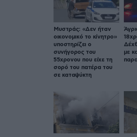
Μυστράς: «Δεν ήταν
Άγρι
οικονομικό το κίνητρο»
18χρ
υποστηρίζει ο
Δέχθ
συνήγορος του
με κ
55χρονου που είχε τη
παρα
σορό του πατέρα του
σε καταψύκτη