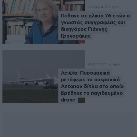
ΕΛΛΑΔΑ
12 λ. πριν
Πέθανε σε ηλικία 76 ετών ο
γνωστός συγγραφέας και
δικηγόρος Γιάννης
Γρηγοράκης
ΚΟΣΜΟΣ
15 λ. πριν
Λειψία: Πυρομαχικά
μετέφερε το ουκρανικό
Antonov δίπλα στο οποίο
βρέθηκε το παγιδευμένο
drone