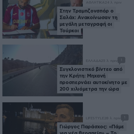
ΑΘΛΗΤΙΚΑ
24 λ. πριν
Στην Τραμπζονσπόρ ο
Σαλάχ: Ανακοίνωσαν τη
μεγάλη μεταγραφή οι
Τούρκοι
1
ΕΛΛΑΔΑ
25 λ. πριν
Συγκλονιστικό βίντεο από
την Κρήτη: Μηχανή
προσπερνάει αυτοκίνητο με
200 χιλιόμετρα την ώρα
1
LIFESTYLE
28 λ. πριν
Γιώργος Παράσχος: «Πάμε
για νέα θεραπεία» – Το