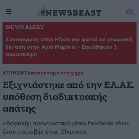
NEWS ALERT
Συναγερμός στην Ηλεία για φωτιά σε γεωργική
έκταση στην Αγία Μαρίνα – Σηκώθηκαν 3
αεροσκάφη
ΚΟΙΝΩΝΙΑ
#παράνομο στοίχημα
Εξιχνιάστηκε από την ΕΛ.ΑΣ.
υπόθεση διαδικτυακής
απάτης
«Ασφαλή» προγνωστικά μέσω facebook έδινε
έναντι αμοιβής ένας 21χρονος