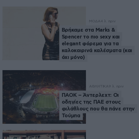
ΜΟΔΑ
4 λ. πριν
Βρήκαμε στα Marks &
Spencer το πιο sexy και
elegant φόρεμα για τα
καλοκαιρινά καλέσματα (και
όχι μόνο)
ΑΘΛΗΤΙΚΑ
9 λ. πριν
ΠΑΟΚ – Άντερλεχτ: Οι
οδηγίες της ΠΑΕ στους
φιλάθλους που θα πάνε στην
Τούμπα