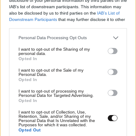
disclosure of your personal information by third parties on the
IAB’s list of downstream participants. This information may
also be disclosed by us to third parties on the
IAB’s List of
Downstream Participants
that may further disclose it to other
third parties.
Please note that this website/app uses one or more Google
Personal Data Processing Opt Outs
services and may gather and store information including but
not limited to your visit or usage behaviour. You may click to
I want to opt-out of the Sharing of my
personal data.
grant or deny consent to Google and its third-party tags to
Opted In
use your data for below specified purposes in below Google
consent section.
I want to opt-out of the Sale of my
Personal Data.
Opted In
I want to opt-out of processing my
Personal Data for Targeted Advertising.
Opted In
I want to opt-out of Collection, Use,
Retention, Sale, and/or Sharing of my
Personal Data that Is Unrelated with the
Purposes for which it was collected.
Opted Out