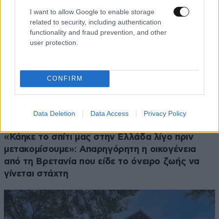
I want to allow Google to enable storage
related to security, including authentication
functionality and fraud prevention, and other
user protection.
CONFIRM
Data Deletion
Data Access
Privacy Policy
ΕΛΛΑΔΑ
05·08·2026 21:24
«Κάηκε το σπίτι μας στην Ελλάδα λίγο πριν
μετακομίσουμε»: Απαρηγόρητη η οικογένεια
από τη Βρετανία που είδε το όνειρο ζωής να
γίνεται στάχτη