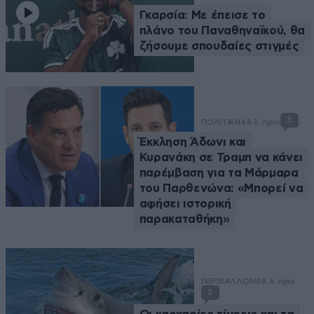
Γκαρσία: Με έπεισε το
πλάνο του Παναθηναϊκού, θα
ζήσουμε σπουδαίες στιγμές
3
ΠΟΛΙΤΙΚΗ
44 λ. πριν
Έκκληση Άδωνι και
Κυρανάκη σε Τραμπ να κάνει
παρέμβαση για τα Μάρμαρα
του Παρθενώνα: «Μπορεί να
αφήσει ιστορική
παρακαταθήκη»
ΠΕΡΙΒΑΛΛΟΝ
48 λ. πριν
2