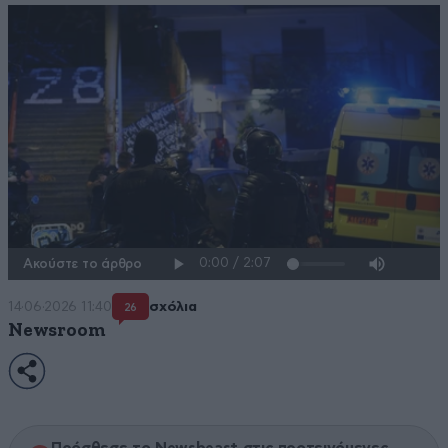
Ακούστε το άρθρο
14·06·2026 11:40
σχόλια
26
Newsroom