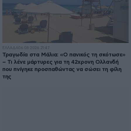
Απαντήστε
1
0
αντιπολίτευση
14·06·2026 15:24
Με κέρματα πληρώνουν τις Κυριακές; Κάτι
καλύτερο περίμενα.
ΕΛΛΑΔΑ
06·08·2026 21:47
Τραγωδία στα Μάλια: «Ο πανικός τη σκότωσε»
Απαντήστε
0
0
– Τι λένε μάρτυρες για τη 42χρονη Ολλανδή
που πνίγηκε προσπαθώντας να σώσει τη φίλη
της
ξεφραγο
14·06·2026 14:56
αμπελι ... βαψομαλλια υπ/γε τι εχεις να πεις ???
Απασχολεισε [2] δυο φορες απο τον νοεμβριο του '24
της αρχες ... για ποιον λογο ??? επρεπε να τον
ξαποστειλετε με την πρωτη παραβαση - παραβιαση
...!!!