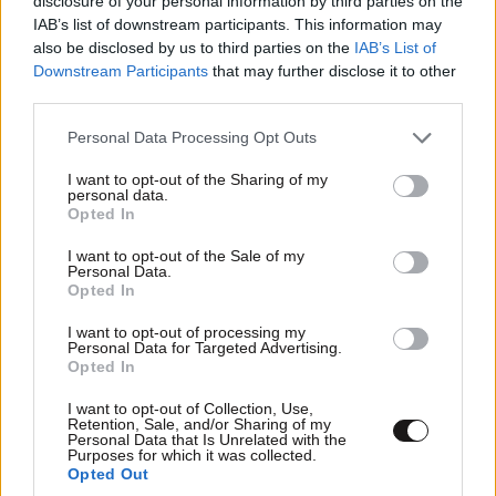
disclosure of your personal information by third parties on the
IAB’s list of downstream participants. This information may
also be disclosed by us to third parties on the
IAB’s List of
Ακολουθήστε το
NEWSBEAST
στο
Google News
Downstream Participants
that may further disclose it to other
και μάθετε πρώτοι όλες τις ειδήσεις
third parties.
Please note that this website/app uses one or more Google
Personal Data Processing Opt Outs
services and may gather and store information including but
not limited to your visit or usage behaviour. You may click to
I want to opt-out of the Sharing of my
personal data.
grant or deny consent to Google and its third-party tags to
Opted In
use your data for below specified purposes in below Google
consent section.
I want to opt-out of the Sale of my
Personal Data.
Opted In
I want to opt-out of processing my
Personal Data for Targeted Advertising.
Opted In
I want to opt-out of Collection, Use,
Retention, Sale, and/or Sharing of my
Personal Data that Is Unrelated with the
Purposes for which it was collected.
Opted Out
ΣΧΌΛΙΑ ΑΝΑΓΝΩΣΤΏΝ
26