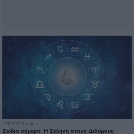
LIFESTYLE
1 ω. πριν
Ζώδια σήμερα: Η Σελήνη στους Διδύμους