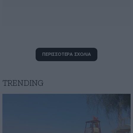
αντιπολίτευση
14·06·2026 15:29
ΠΕΡΙΣΣΟΤΕΡΑ ΣΧΟΛΙΑ
Έτσι μπράβο...η ΝΔ φταίει όχι οι εγκληματίες 🤣
Απαντήστε
0
1
TRENDING
Πάντα φταίει ο άλλος
14·06·2026 14:57
Για όλα φταίνε -για ακόμα μια φορα- οι αναρχικοί και
όχι η ΝΔmafia που προωθεί τους εμπόρους
ναρκωτικών....