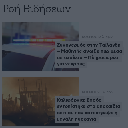
Ροή Ειδήσεων
ΚΟΣΜΟΣ
12 λ. πριν
Συναγερμός στην Ταϊλάνδη
– Μαθητής άνοιξε πυρ μέσα
σε σχολείο – Πληροφορίες
για νεκρούς
ΚΟΣΜΟΣ
20 λ. πριν
Καλιφόρνια: Σορός
εντοπίστηκε στα αποκαΐδια
σπιτιού που κατέστρεψε η
μεγάλη πυρκαγιά