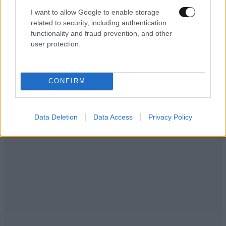
I want to allow Google to enable storage
ΠΡΟΣΘΗΚΗ
related to security, including authentication
functionality and fraud prevention, and other
user protection.
ΝΟΡΜΑΛ
14·06·2026 23:30
CONFIRM
Ήρεμα σκαλοπάτια......
Απαντήστε
0
0
Data Deletion
Data Access
Privacy Policy