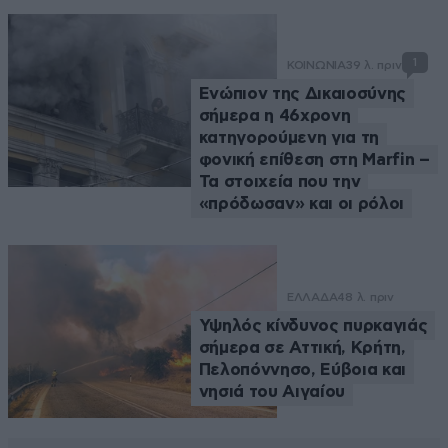
1
ΚΟΙΝΩΝΙΑ
39 λ. πριν
Ενώπιον της Δικαιοσύνης
σήμερα η 46χρονη
κατηγορούμενη για τη
φονική επίθεση στη Marfin –
Τα στοιχεία που την
«πρόδωσαν» και οι ρόλοι
ΕΛΛΑΔΑ
48 λ. πριν
Υψηλός κίνδυνος πυρκαγιάς
σήμερα σε Αττική, Κρήτη,
Πελοπόννησο, Εύβοια και
νησιά του Αιγαίου