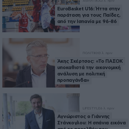
ΑΘΛΗΤΙΚΑ
3 λ. πριν
EuroBasket U16: Ήττα στην
παράταση για τους Παίδες,
από την Ισπανία με 96-86
ΠΟΛΙΤΙΚΗ
3 λ. πριν
Άκης Σκέρτσος: «Το ΠΑΣΟΚ
υποκαθιστά την οικονομική
ανάλυση με πολιτική
προπαγάνδα»
LIFESTYLE
6 λ. πριν
Αγνώριστος ο Γιάννης
Στάνκογλου: Η σπάνια εικόνα