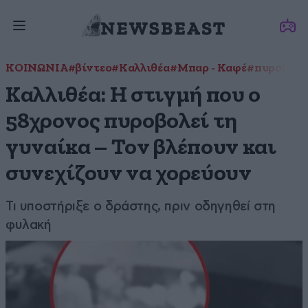
ΚΟΙΝΩΝΙΑ
#βίντεο
#Καλλιθέα
#Μπαρ - Καφέ
#πυροβολι
Καλλιθέα: Η στιγμή που ο
58χρονος πυροβολεί τη
γυναίκα – Τον βλέπουν και
συνεχίζουν να χορεύουν
Τι υποστήριξε ο δράστης, πριν οδηγηθεί στη
φυλακή