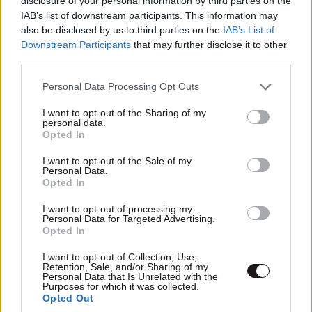
disclosure of your personal information by third parties on the
IAB’s list of downstream participants. This information may
also be disclosed by us to third parties on the
IAB’s List of
Downstream Participants
that may further disclose it to other
third parties.
Xαρακτήρες: 0/1000
Please note that this website/app uses one or more Google
Personal Data Processing Opt Outs
services and may gather and store information including but
Διαβάστε και ακολουθήστε τους κανόνες σχολιασμού
not limited to your visit or usage behaviour. You may click to
I want to opt-out of the Sharing of my
personal data.
grant or deny consent to Google and its third-party tags to
Opted In
ΠΡΟΣΘΗΚΗ
use your data for below specified purposes in below Google
consent section.
I want to opt-out of the Sale of my
Personal Data.
Opted In
I want to opt-out of processing my
Μσλλον ηταν
15·05·2026 22:18
Personal Data for Targeted Advertising.
Opted In
Κολομπαρο...
I want to opt-out of Collection, Use,
Retention, Sale, and/or Sharing of my
Απαντήστε
0
0
Personal Data that Is Unrelated with the
Purposes for which it was collected.
Opted Out