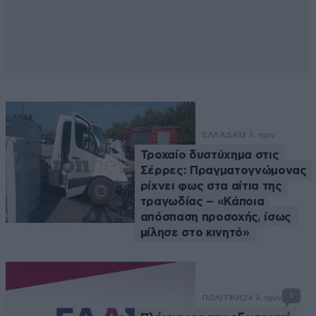
ΕΛΛΑΔΑ
13 λ. πριν
Τροχαίο δυστύχημα στις
Σέρρες: Πραγματογνώμονας
ρίχνει φως στα αίτια της
τραγωδίας – «Κάποια
απόσπαση προσοχής, ίσως
μίλησε στο κινητό»
1
ΠΟΛΙΤΙΚΗ
24 λ. πριν